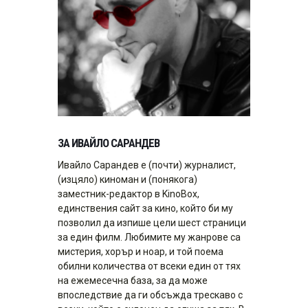
ЗА ИВАЙЛО САРАНДЕВ
Ивайло Сарандев е (почти) журналист,
(изцяло) киноман и (понякога)
заместник-редактор в KinoBox,
единствения сайт за кино, който би му
позволил да изпише цели шест страници
за един филм. Любимите му жанрове са
мистерия, хорър и ноар, и той поема
обилни количества от всеки един от тях
на ежемесечна база, за да може
впоследствие да ги обсъжда трескаво с