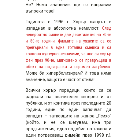
Не? Няма значение, ще го направим
въпреки това!
Годината е 1996 г. Хорър жанрът е
изпаднал в абсолютна немилост.
След
невероятно силните две десетилетия на 70-те
и 80-те години, филмите на ужасите са се
превърнали в една тотална смешка и са
толкова културно незначими, че ако си хорър
фен през 90-те, мигновено се превръщаш в
обект на подигравка и огромен загубеняк.
Може би хиперболизирам? И това няма
значение, защото е част от стила!
Всички хорър поредици, които са се
радвали на значителен интерес и от
публика, и от критика през последните 20
години, един по един започват да
западат – татковците на жанра „Психо“
(който, и не се шегувам, има три
продължения, едно подобие на такова и
един потресаващ римейк през 1998 г.),