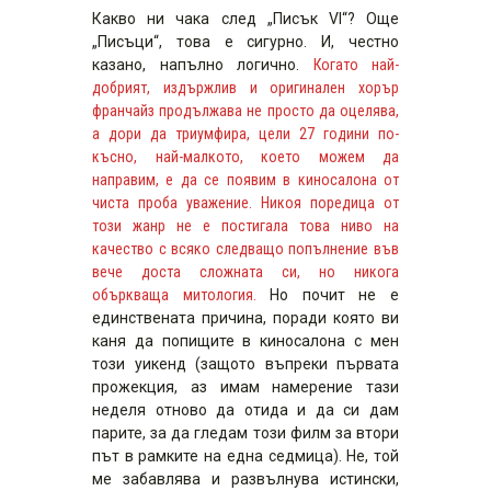
Какво ни чака след „Писък VI“? Още
„Писъци“, това е сигурно. И, честно
казано, напълно логично.
Когато най-
добрият, издържлив и оригинален хорър
франчайз продължава не просто да оцелява,
а дори да триумфира, цели 27 години по-
късно, най-малкото, което можем да
направим, е да се появим в киносалона от
чиста проба уважение. Никоя поредица от
този жанр не е постигала това ниво на
качество с всяко следващо попълнение във
вече доста сложната си, но никога
объркваща митология.
Но почит не е
единствената причина, поради която ви
каня да попищите в киносалона с мен
този уикенд (защото въпреки първата
прожекция, аз имам намерение тази
неделя отново да отида и да си дам
парите, за да гледам този филм за втори
път в рамките на една седмица). Не, той
ме забавлява и развълнува истински,