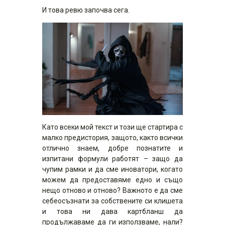
И това ревю започва сега.
Като всеки мой текст и този ще стартира с
малко предистория, защото, както всички
отлично знаем, добре познатите и
изпитани формули работят – защо да
чупим рамки и да сме иноватори, когато
можем да предоставяме едно и също
нещо отново и отново? Важното е да сме
себеосъзнати за собствените си клишета
и това ни дава картбланш да
продължаваме да ги използваме, нали?