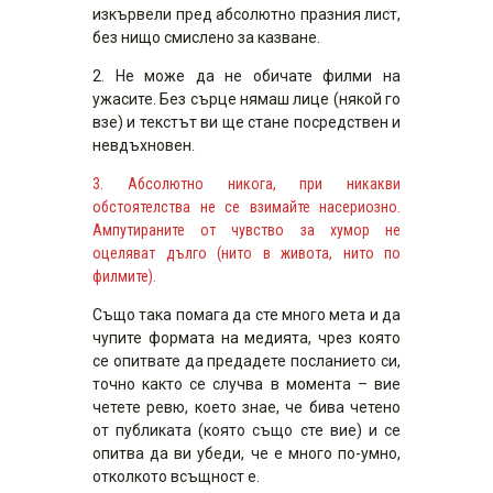
изкървели пред абсолютно празния лист,
без нищо смислено за казване.
2. Не може да не обичате филми на
ужасите. Без сърце нямаш лице (някой го
взе) и текстът ви ще стане посредствен и
невдъхновен.
3. Абсолютно никога, при никакви
обстоятелства не се взимайте насериозно.
Ампутираните от чувство за хумор не
оцеляват дълго (нито в живота, нито по
филмите).
Също така помага да сте много мета и да
чупите формата на медията, чрез която
се опитвате да предадете посланието си,
точно както се случва в момента – вие
четете ревю, което знае, че бива четено
от публиката (която също сте вие) и се
опитва да ви убеди, че е много по-умно,
отколкото всъщност е.