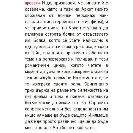
провали.
И да, признавам, че липсата ѝ е
осезаема, както и тази на Аркет (чийто
обожаван от всички персонаж най-
накрая загина геройски в петия филм), и
че присъствието на Кокс не успява да
излекува острата болка от отсъствието
им. Болка, която се усети най-силно в
една деликатна и тъжна реплика, казана
от Гейл, зад която прозвуча любовната
тема на репортерката и полицая, и този
романтичен циник, когото четете в
момента, пусна няколко искрени сълзи за
техния изгубен романс. Но истината е, че
те изиграха своята роля. Оригинално
трио държа на раменете си тежестта на
пет филма и това е повече, отколкото
бихме могли да искаме от тях. Справиха
се феноменално и без отдадеността им
нищо нямаше да бъде същото. И нямаше
да бъде просто различно, щеше да бъде
много по-зле. А то беше перфектно.