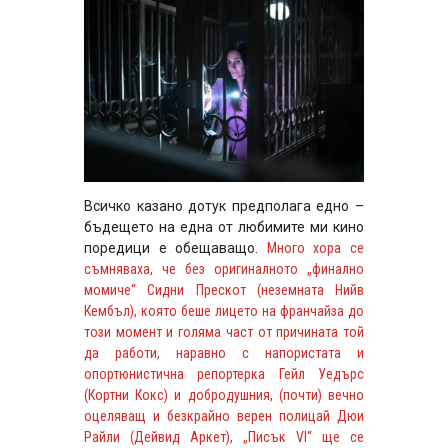
Всичко казано дотук предполага едно –
бъдещето на една от любимите ми кино
поредици е обещаващо.
Много хора се
съмняваха, че без оригиналното „финално
момиче“ Сидни Прескот (неземната Нийв
Кембъл), която беше лицето на франчайза до
този момент и голяма част от причината той
да работи, наравно с напористата и
опортюнистична репортерка Гейл Уедърс
(Кортни Кокс) и добродушния, (почти) вечно
оцеляващ и безкрайно верен полицай Дюи
Райли (Дейвид Аркет), „Писък VI“ ще се