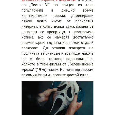
на „Писък VI“ на прицел са така
популярните в днешно време
конспиративни теории, доминиращи
сякаш всяко кътче от проклетия
интернет, в който всяка дума, казана от
непознат се превръща в неоспорима
истина, ако се намерят достатъчно
елементарни, глупави хора, които да ѝ
повярват. Да утолиш жаждата на
публиката за скандал и зрелище, никога
не е било толкова задоволително,
колкото в тези филми от „Телевизионна
мрежа“ (1976) насам. Но нека поговорим
за самия филм и неговите достойнства…