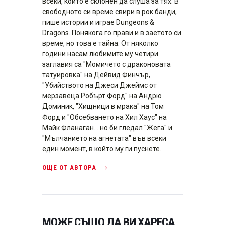
всеки, който е склонен да слуша за тях. В
свободното си време свири в рок банди,
пише истории и играе Dungeons &
Dragons. Понякога го прави и в заетото си
време, но това е тайна. От няколко
години насам любимите му четири
заглавия са "Момичето с драконовата
татуировка" на Дейвид Финчър,
"Убийството на Джеси Джеймс от
мерзавеца Робърт Форд" на Андрю
Доминик, "Хищници в мрака" на Том
Форд и "Обсебването на Хил Хаус" на
Майк Фланаган... но би гледал "Жега" и
"Мълчанието на агнетата" във всеки
един момент, в който му ги пуснете.
ОЩЕ ОТ АВТОРА
МОЖЕ СЪЩО ДА ВИ ХАРЕСА