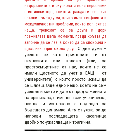
недоразвитите и скучновати нови персонажи
в истински хора, които изграждат и развалят
връзки помежду си, които имат конфликти и
междуличностни проблеми, които копнеят за
неща, тревожат се за други и дори
преживяват шепа моменти, преди кръвта да
започне да се лее, в които да са спокойни и
щастливи един около друг.
С две думи –
усещат се като приятелите ти от
гимназията или колежа (или, за
простосмъртните от нас, които не са
имали щастието да учат в САЩ – от
университета), с които просто искаш да
се шляеш. Още едно нещо, което не съм
усещал в което и да е от продълженията
на оригинала, е именно тази ученическа,
наивна и изпълнена с надежда за
бъдещето динамика. А тя е нужна, за да
направи последващата касапница
двойно по-ужасяваща и трагична.