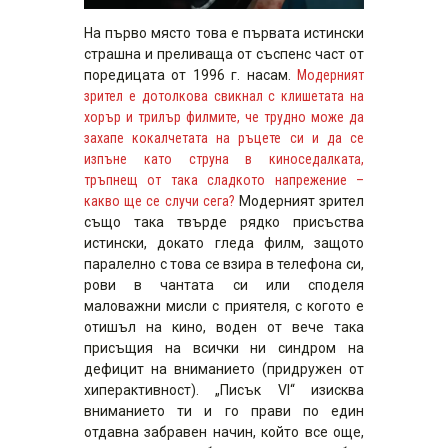
На първо място това е първата истински
страшна и преливаща от съспенс част от
поредицата от 1996 г. насам.
Модерният
зрител е дотолкова свикнал с клишетата на
хорър и трилър филмите, че трудно може да
захапе кокалчетата на ръцете си и да се
изпъне като струна в киноседалката,
тръпнещ от така сладкото напрежение –
какво ще се случи сега?
Модерният зрител
също така твърде рядко присъства
истински, докато гледа филм, защото
паралелно с това се взира в телефона си,
рови в чантата си или споделя
маловажни мисли с приятеля, с когото е
отишъл на кино, воден от вече така
присъщия на всички ни синдром на
дефицит на вниманието (придружен от
хиперактивност). „Писък VI“ изисква
вниманието ти и го прави по един
отдавна забравен начин, който все още,