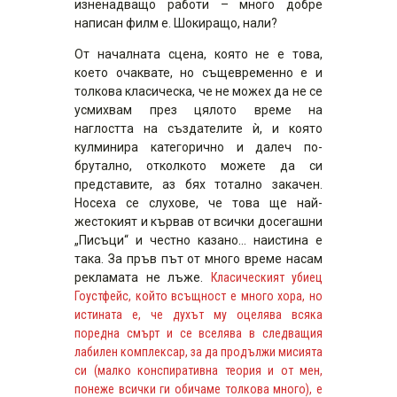
изненадващо работи – много добре
написан филм е. Шокиращо, нали?
От началната сцена, която не е това,
което очаквате, но същевременно е и
толкова класическа, че не можех да не се
усмихвам през цялото време на
наглостта на създателите ѝ, и която
кулминира категорично и далеч по-
брутално, отколкото можете да си
представите, аз бях тотално закачен.
Носеха се слухове, че това ще най-
жестокият и кървав от всички досегашни
„Писъци“ и честно казано… наистина е
така. За пръв път от много време насам
рекламата не лъже.
Класическият убиец
Гоустфейс, който всъщност е много хора, но
истината е, че духът му оцелява всяка
поредна смърт и се вселява в следващия
лабилен комплексар, за да продължи мисията
си (малко конспиративна теория и от мен,
понеже всички ги обичаме толкова много), е