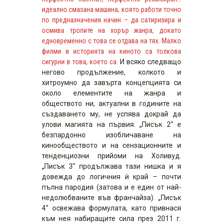
идеално смазана машина, която работи точно
по предназначения начин – да сатиризира и
осмива тропите на хорър жанра, докато
едновременно с това се отдава на тях. Малко
филми в историята на киното са толкова
сигурни в това, което са.
И всяко следващо
негово продължение, колкото и
хитроумно да завърта концепцията си
около елементите на жанра и
обществото ни, актуални в годините на
създаването му, не успява докрай да
улови магията на първия. „Писък 2“ e
безпардонно изобличаване на
кинообществото и на сензационните и
тенденциозни прийоми на Холивуд.
„Писък 3“ продължава тази нишка и я
довежда до логичния ѝ край – почти
пълна пародия (затова и е един от най-
недолюбваните във франчайза). „Писък
4“ освежава формулата, като привнася
към нея набиращите сила през 2011 г.