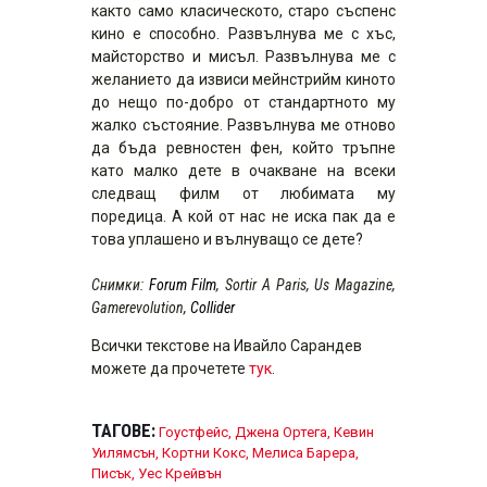
както само класическото, старо съспенс
кино е способно. Развълнува ме с хъс,
майсторство и мисъл. Развълнува ме с
желанието да извиси мейнстрийм киното
до нещо по-добро от стандартното му
жалко състояние. Развълнува ме отново
да бъда ревностен фен, който тръпне
като малко дете в очакване на всеки
следващ филм от любимата му
поредица. А кой от нас не иска пак да е
това уплашено и вълнуващо се дете?
Снимки:
Forum Film
, Sortir A Paris, Us Magazine,
Gamerevolution,
Collider
Всички текстове на Ивайло Сарандев
можете да прочетете
тук
.
ТАГОВЕ:
Гоустфейс
,
Джена Ортега
,
Кевин
Уилямсън
,
Кортни Кокс
,
Мелиса Барера
,
Писък
,
Уес Крейвън