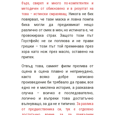
бърз, свиреп и много по-компетентен и
методичен от обикновено и в резултат на
това – истински смразяващ.
Никога не бих
повярвал, че тази маска и ловна помпа
биха могли да предизвикат нещо
различно от смях в мен, но истината е, че
провокираха страх. Защото този път
Гоустфейс не си поплюва и не прави
грешки – този път той преминава през
хора като нож през масло, оставено на
припек.
Отвъд това, самият филм прелива от
сцена в сцена плавно и непринудено,
както всяко добре написано
произведение би трябвало да прави, все
едно не е мислена история, а разказана
случка – всичко е последователно,
логично и въпреки това достатъчно
вълнуващо, за да не е типично.
За разлика
от предшественика си, тук е отделено
достатъчно време, за да превърнем