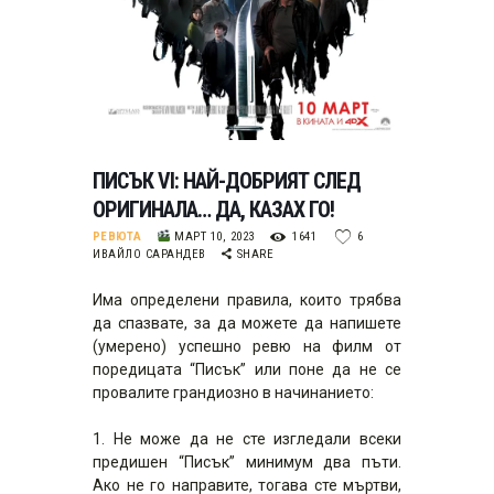
ПИСЪК VI: НАЙ-ДОБРИЯТ СЛЕД
ОРИГИНАЛА… ДА, КАЗАХ ГО!
РЕВЮТА
МАРТ 10, 2023
1641
6
ИВАЙЛО САРАНДЕВ
SHARE
Има определени правила, които трябва
да спазвате, за да можете да напишете
(умерено) успешно ревю на филм от
поредицата “Писък” или поне да не се
провалите грандиозно в начинанието:
1. Не може да не сте изгледали всеки
предишен “Писък” минимум два пъти.
Ако не го направите, тогава сте мъртви,