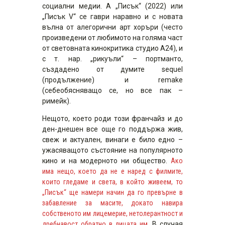
социални медии. А „Писък“ (2022) или
„Писък V“ се гаври наравно и с новата
вълна от алегорични арт хоръри (често
произведени от любимото на голяма част
от световната кинокритика студио A24), и
с т. нар. „рикуъли“ – портманто,
създадено от думите sequel
(продължение) и remake
(себеобясняващо се, но все пак –
римейк).
Нещото, което роди този франчайз и до
ден-днешен все още го поддържа жив,
свеж и актуален, винаги е било едно –
ужасяващото състояние на популярното
кино и на модерното ни общество.
Ако
има нещо, което да не е наред с филмите,
които гледаме и света, в който живеем, то
„Писък“ ще намери начин да го превърне в
забавление за масите, докато навира
собственото им лицемерие, нетолерантност и
дребнавост обратно в лицата им.
В случая