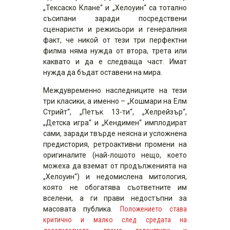
„Тексаско Клане“ и „Хелоуин“ са тотално
съсипани заради посредствени
сценаристи и режисьори и генералния
факт, че никой от тези три перфектни
филма няма нужда от втора, трета или
каквато и да е следваща част. Имат
нужда да бъдат оставени на мира.
Междувременно наследниците на тези
три класики, а именно – „Кошмари на Елм
Стрийт“, „Петък 13-ти“, „Хелрейзър“,
„Детска игра“ и „Кендимен“ имплодират
сами, заради твърде неясна и усложнена
предистория, ретроактивни промени на
оригиналите (най-лошото нещо, което
можеха да вземат от продълженията на
„Хелоуин“) и недомислена митология,
която не обогатява съответните им
вселени, а ги прави недостъпни за
масовата публика.
Положението става
критично и малко след средата на