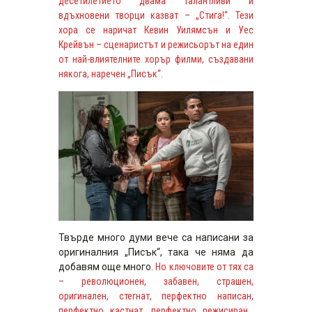
десетилетието двама талантливи и
вдъхновени творци казват – „Стига!“. Тези
хора се наричат Кевин Уилямсън и Уес
Крейвън – сценаристът и режисьорът на един
от най-влиятелните хорър филми, създавани
някога, наречен „Писък“.
Твърде много думи вече са написани за
оригиналния „Писък“, така че няма да
добавям още много.
Но ключовите от тях са
– революционен, забавен, страшен,
оригинален, стегнат, перфектно написан,
перфектно кастнат, перфектно режисиран…