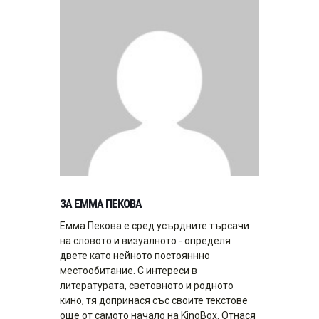
ЗА ЕММА ПЕКОВА
Емма Пекова е сред усърдните търсачи
на словото и визуалното - определя
двете като нейното постояннно
местообитание. С интереси в
литературата, световното и родното
кино, тя допринася със своите текстове
oще от самото начало на KinoBox. Отнася