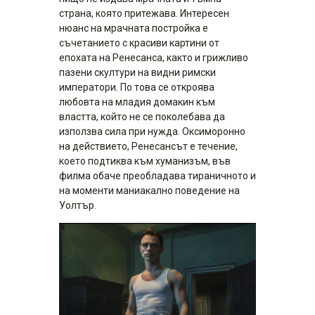
страна, която притежава. Интересен
нюанс на мрачната постройка е
съчетанието с красиви картини от
епохата на Ренесанса, както и грижливо
пазени скултури на видни римски
императори. По това се откроява
любовта на младия домакин към
властта, който не се поколебава да
използва сила при нужда. Оксиморонно
на действието, Ренесансът е течение,
което подтиква към хуманизъм, във
филма обаче преобладава тираничното и
на моменти маниакално поведение на
Уолтър.