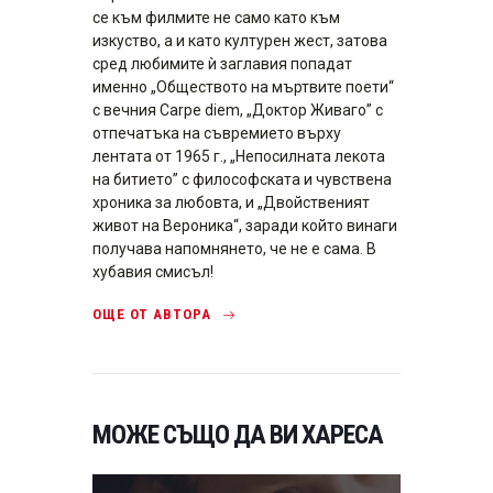
се към филмите не само като към
изкуство, а и като културен жест, затова
сред любимите ѝ заглавия попадат
именно „Обществото на мъртвите поети“
с вечния Carpe diem, „Доктор Живаго” с
отпечатъка на съвремието върху
лентата от 1965 г., „Непосилната лекота
на битието” с философската и чувствена
хроника за любовта, и „Двойственият
живот на Вероника“, заради който винаги
получава напомнянето, че не е сама. В
хубавия смисъл!
ОЩЕ ОТ АВТОРА
МОЖЕ СЪЩО ДА ВИ ХАРЕСА