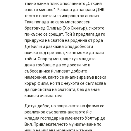
тайно взима плик с посланието „Открий
своето минало“. Решава да направи ДНК
теста в пакета и го изпраща за анализ.
Така попада на своя мистериозен
братовчед Оливър (Хю Скинър), с когото
по-късно се срещат. Той ѝ предлага да го
придружи на сватба на роднина от рода
Де Вил и ѝ разказва с подробности
всичко под претекст, че не може да пази
тайни. Според мен, още тук младата
дама трябваше да се досети, че в
събеседника ѝ липсват добрите
намерения, както се анализира във всеки
хорър филм, но тя с неухота се съгласява
да присъства на сватбата, без да знае
какво я очаква там.
Дотук добре, но завръзката на филма се
реализира със запознанството ѝ с
младия господар на имението Уолтър де
Вил. Привлекателното му излъчване по
нищо не издава мрачната и тъмна