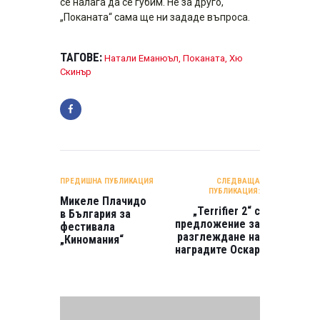
се налага да се губим. Не за друго,
„Поканата“ сама ще ни зададе въпроса.
ТАГОВЕ:
Натали Еманюъл
,
Поканата
,
Хю
Скинър
НАВИГАЦИЯ
ПРЕДИШНА ПУБЛИКАЦИЯ
СЛЕДВАЩА
ПУБЛИКАЦИЯ:
Микеле Плачидо
„Terrifier 2“ с
в България за
предложение за
фестивала
разглеждане на
„Киномания“
наградите Оскар