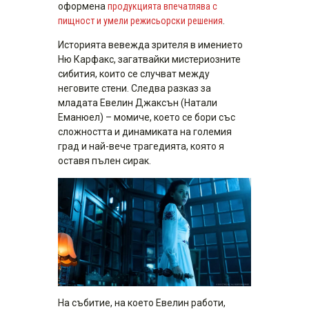
оформена
продукцията впечатлява с
пищност и умели режисьорски решения
.
Историята вевежда зрителя в имението
Ню Карфакс, загатвайки мистериозните
сибития, които се случват между
неговите стени. Следва разказ за
младата Евелин Джаксън (Натали
Еманюел) – момиче, което се бори със
сложността и динамиката на големия
град и най-вече трагедията, която я
оставя пълен сирак.
На събитие, на което Евелин работи,