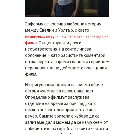
Заформя се красива любовна история
между Евелин и Уолтър, с което
неминуемо се губи част от хорър характера на
филма
. Съществуват и други
несъответствия, на които липсва
обяснение – като расистките коментари
на шаферката спрямо главната героиня –
нерелевантни на действието през целия
филм.
Интригуващият финал на филма обаче
оставя чувство за незавършеност.
Определено филмът заслужава
отделяне на време за преглед, като
стилно ще запълни приятната кино
вечер. Самите зрители е хубаво да се
запитаме дали можем да се измъкнем от
лабиринтите на скръбта, в които често ни