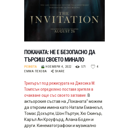
ПОКАНАТА: НЕ Е БЕЗОПАСНО ДА
ТЪРСИШ СВОЕТО МИНАЛО
РЕВЮТА
НОЕМВРИ 4, 2022
571
4
ЕММА ПЕКОВА
SHARE
Трилърът под режисурата на Джесика М.
Томпсън определено поставя зрителя в
очакване още със своето заглавие.
В
актьорския състав на „Поканата“ можем
да откроим имена като Натали Еманюъл,
Томас Дохърти, Шон Пъртуи, Хю Скинър,
Каръл Ан Кроуфърд, Алана Боден и
други. Кинематографски и музикално