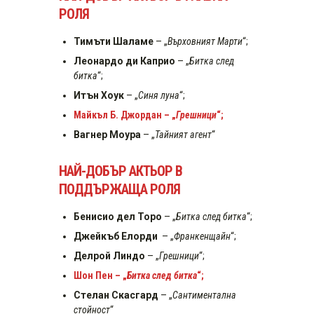
РОЛЯ
Тимъти Шаламе
– „
Върховният Марти
“;
Леонардо ди Каприо
– „
Битка след
битка
“;
Итън Хоук
– „
Синя луна
“;
Майкъл Б. Джордан – „
Грешници
“;
Вагнер Моура
– „
Тайният агент
“
НАЙ-ДОБЪР АКТЬОР В
ПОДДЪРЖАЩА РОЛЯ
Бенисио дел Торо
– „
Битка след битка
“;
Джейкъб Елорди
– „
Франкенщайн
“;
Делрой Линдо
– „
Грешници
“;
Шон Пен – „
Битка след битка
“;
Стелан Скасгард
– „
Сантиментална
стойност
“