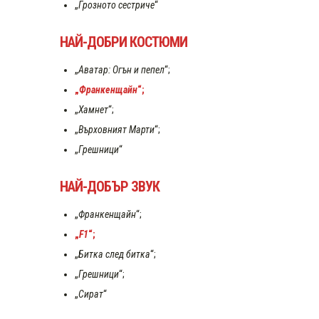
„
Грозното сестриче
“
НАЙ-ДОБРИ КОСТЮМИ
„
Аватар: Огън и пепел
“;
„
Франкенщайн
“;
„
Хамнет
“;
„
Върховният Марти
“;
„
Грешници
“
НАЙ-ДОБЪР ЗВУК
„
Франкенщайн
“;
„
F1
“;
„
Битка след битка
“;
„
Грешници
“;
„
Сират
“