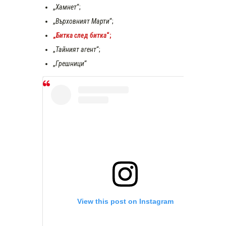
„
Хамнет
“;
„
Върховният Марти
“;
„
Битка след битка
“;
„
Тайният агент
“;
„
Грешници
“
View this post on Instagram