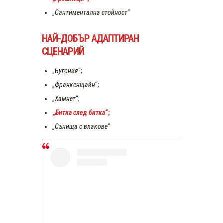
„
Сантиментална стойност
“
НАЙ-ДОБЪР АДАПТИРАН
СЦЕНАРИЙ
„
Бугония
“;
„
Франкенщайн
“;
„
Хамнет
“;
„
Битка след битка
“;
„
Сънища с влакове
“