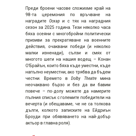
Преди броени часове сложихме край на
98-та церемония по връчване на
наградите
Оскар
и с тях на наградния
сезон за 2025 година. Тези няколко часа
бяха осеяни с многобройни политически
призиви за прекратяване на военните
действия, очаквани победи (и няколко
малки изненади), сълзи и смях от
многото шеги на нашия водещ – Конан
О’Брайън, които бяха къде уместни, къде
напълно неуместни, ако трябва да бъдем
честни. Времето в
Dolby Theatre
мина
неочаквано бързо и без да ви бавим
повече – по-долу можете да намерите
пълния списък с големите победители на
вечерта (и обещаваме, че не са толкова
дълги, колкото записките на Ейдриън
Броуди при обявяването на най-добър
актьор в главна роля).