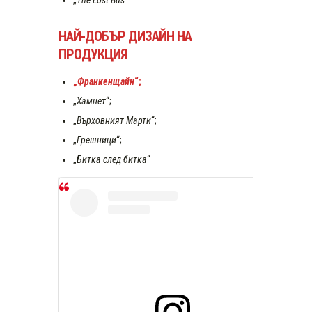
„
The Lost Bus
“
НАЙ-ДОБЪР ДИЗАЙН НА
ПРОДУКЦИЯ
„
Франкенщайн
“;
„
Хамнет
“;
„
Върховният Марти
“;
„
Грешници
“;
„
Битка след битка
“