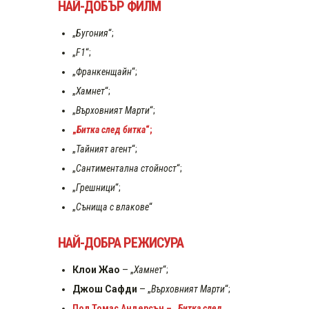
НАЙ-ДОБЪР ФИЛМ
„
Бугония
“;
„
F1
“;
„
Франкенщайн
“;
„
Хамнет
“;
„
Върховният Марти
“;
„
Битка след битка
“;
„
Тайният агент
“;
„
Сантиментална стойност
“;
„
Грешници
“;
„
Сънища с влакове
“
НАЙ-ДОБРА РЕЖИСУРА
Клои Жао
– „
Хамнет
“;
Джош Сафди
– „
Върховният Марти
“;
Пол Томас Андерсън – „
Битка след