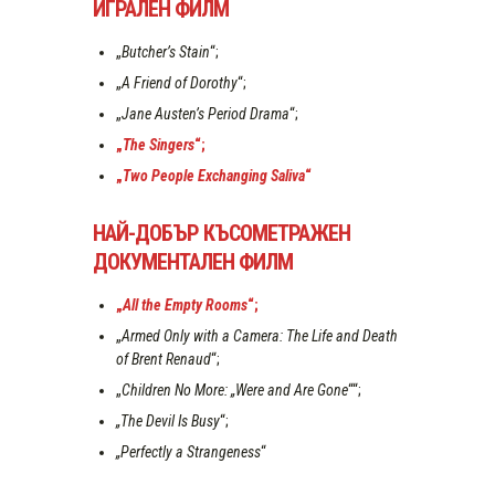
ИГРАЛЕН ФИЛМ
„
Butcher’s Stain
“;
„
A Friend of Dorothy
“;
„
Jane Austen’s Period Drama
“;
„
The Singers
“;
„
Two People Exchanging Saliva
“
НАЙ-ДОБЪР КЪСОМЕТРАЖЕН
ДОКУМЕНТАЛЕН ФИЛМ
„
All the Empty Rooms
“;
„
Armed Only with a Camera: The Life and Death
of Brent Renaud
“;
„
Children No More: „Were and Are Gone
““;
„The Devil Is Busy
“;
„Perfectly a Strangeness
“