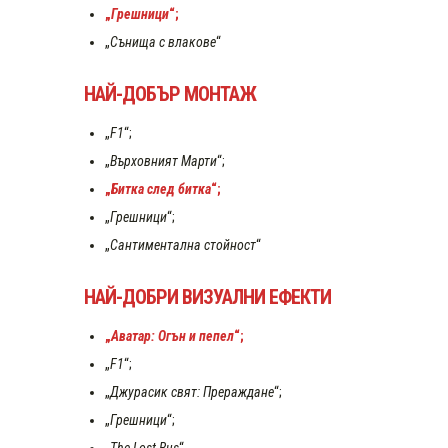
„
Грешници
“;
„
Сънища с влакове
“
НАЙ-ДОБЪР МОНТАЖ
„
F1
“;
„
Върховният Марти
“;
„
Битка след битка
“;
„
Грешници
“;
„
Сантиментална стойност
“
НАЙ-ДОБРИ ВИЗУАЛНИ ЕФЕКТИ
„
Аватар: Огън и пепел
“;
„
F1
“;
„
Джурасик свят: Прераждане
“;
„
Грешници
“;