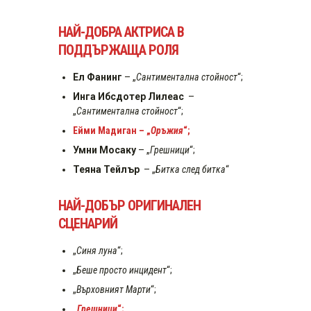
НАЙ-ДОБРА АКТРИСА В
ПОДДЪРЖАЩА РОЛЯ
Ел Фанинг
– „
Сантиментална стойност
“;
Инга Ибсдотер Лилеас
–
„
Сантиментална стойност
“;
Ейми Мадиган – „
Оръжия
“;
Умни Мосаку
– „
Грешници
“;
Теяна Тейлър
– „
Битка след битка
“
НАЙ-ДОБЪР ОРИГИНАЛЕН
СЦЕНАРИЙ
„
Синя луна
“;
„
Беше просто инцидент
“;
„
Върховният Марти
“;
„
Грешници
“;