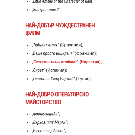
„
Little Amélie or the Character of Rain
“;
„
Зоотрополис 2
“
НАЙ-ДОБЪР ЧУЖДЕСТРАНЕН
ФИЛМ
„
Тайният агент
“ (Бразилия);
„
Беше просто инцидент
“ (Франция);
„
Сантиментална стойност
“ (Норвегия);
„
Сират
“ (Испания);
„
Гласът на Хинд Раджаб
“ (Тунис)
НАЙ-ДОБРО ОПЕРАТОРСКО
МАЙСТОРСТВО
„
Франкенщайн
“;
„
Върховният Марти
“;
„
Битка след битка
“;