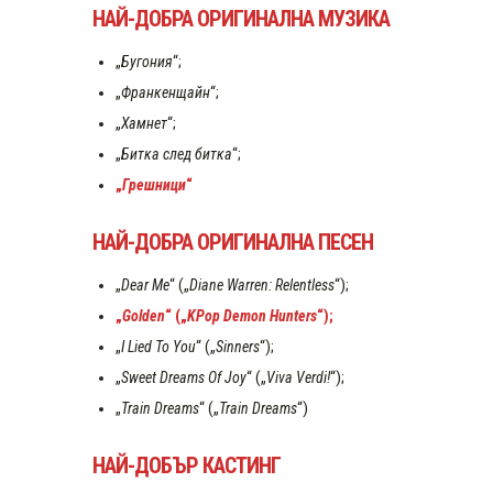
НАЙ-ДОБРА ОРИГИНАЛНА МУЗИКА
„
Бугония
“;
„
Франкенщайн
“;
„
Хамнет
“;
„
Битка след битка
“;
„
Грешници
“
НАЙ-ДОБРА ОРИГИНАЛНА ПЕСЕН
„
Dear Me
“ („
Diane Warren: Relentless
“);
„
Golden
“ („
KPop Demon Hunters
“);
„
I Lied To You
“ („
Sinners
“);
„
Sweet Dreams Of Joy
“ („
Viva Verdi!
“);
„
Train Dreams
“ („
Train Dreams
“)
НАЙ-ДОБЪР КАСТИНГ