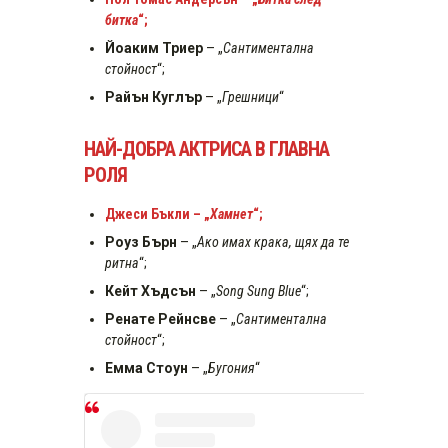
битка
“;
Йоаким Триер
– „
Сантиментална
стойност
“;
Райън Куглър
– „
Грешници
“
НАЙ-ДОБРА АКТРИСА В ГЛАВНА
РОЛЯ
Джеси Бъкли – „
Хамнет
“;
Роуз Бърн
– „
Ако имах крака, щях да те
ритна
“;
Кейт Хъдсън
– „
Song Sung Blue
“;
Ренате Рейнсве
– „
Сантиментална
стойност
“;
Емма Стоун
– „
Бугония
“