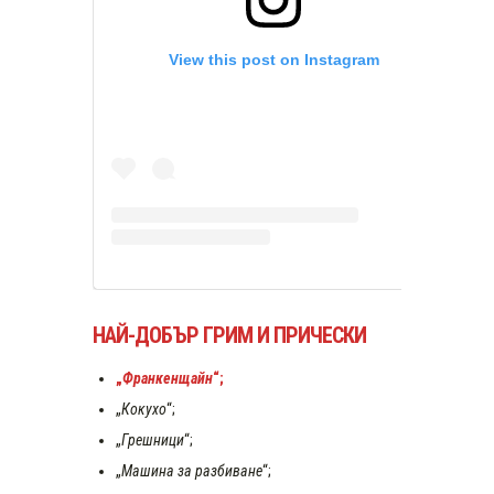
View this post on Instagram
НАЙ-ДОБЪР ГРИМ И ПРИЧЕСКИ
„
Франкенщайн
“;
„
Кокухо
“;
„
Грешници
“;
„
Машина за разбиване
“;