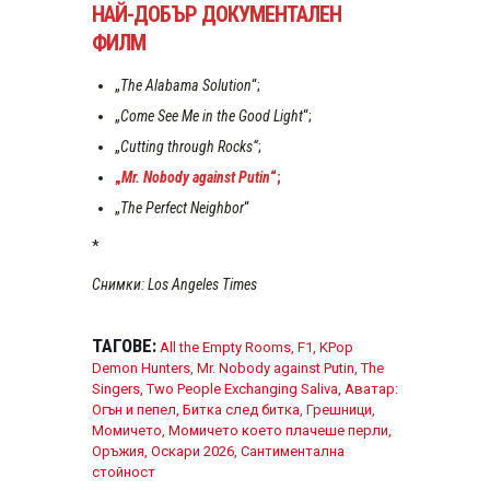
НАЙ-ДОБЪР ДОКУМЕНТАЛЕН
ФИЛМ
„
The Alabama Solution
“;
„
Come See Me in the Good Light
“;
„
Cutting through Rocks“
;
„
Mr. Nobody against Putin
“;
„
The Perfect Neighbor
“
*
Снимки: Los Angeles Times
ТАГОВЕ:
All the Empty Rooms
,
F1
,
KPop
Demon Hunters
,
Mr. Nobody against Putin
,
The
Singers
,
Two People Exchanging Saliva
,
Аватар:
Огън и пепел
,
Битка след битка
,
Грешници
,
Момичето
,
Момичето което плачеше перли
,
Оръжия
,
Оскари 2026
,
Сантиментална
стойност