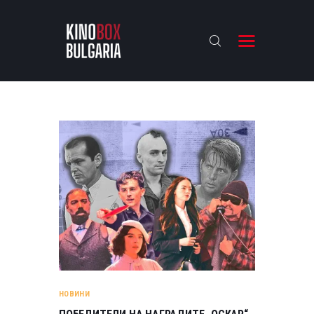
KINOBOX BULGARIA
НАЧАЛО
РЕВЮТА
АНАЛИЗИ
БАХТИ НАГРАДИТЕ
ИНТЕРВЮТА
ЗА НАС
НОВИНИ