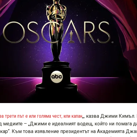
а трети път е или голяма чест, или капан
„, казва Джими Кимъл.
 медиите – „Джими е идеалният водещ, който ни помага д
скар“. Към това изявление президентът на Академията Джа