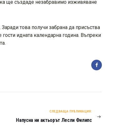
лика ще създаде незабравимо изживяване
 Заради това получи забрана да присъства
е гости идната календарна година. Въпреки
та.
СЛЕДВАЩА ПУБЛИКАЦИЯ:
Напусна ни актьорът Лесли Филипс