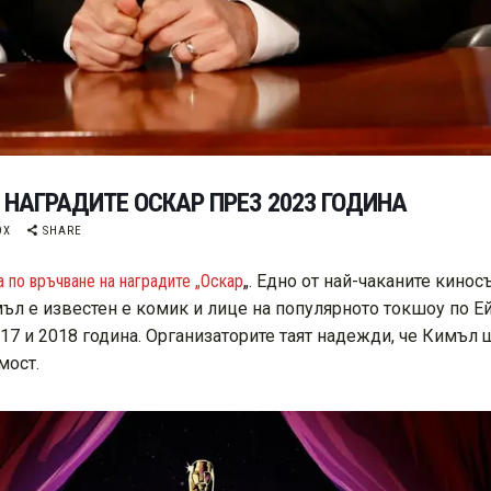
НАГРАДИТЕ ОСКАР ПРЕЗ 2023 ГОДИНА
OX
SHARE
по връчване на наградите „Оскар
„. Едно от най-чаканите кино
ъл е известен е комик и лице на популярното токшоу по Ей
17 и 2018 година. Организаторите таят надежди, че Кимъл
мост.