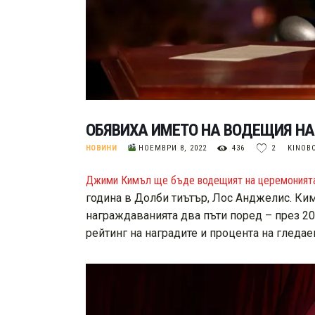
OБЯВИХА ИМЕТО НА ВОДЕЩИЯ НА 
НОВИНИ
НОЕМВРИ 8, 2022
436
2
KINOB
Джими Кимъл ще бъде водещият на церемонията 
година в Долби тиътър, Лос Анджелис. Ким
награждаванията два пъти поред – през 20
рейтинг на наградите и процента на гледае