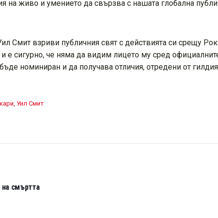
ия на живо и умението да свързва с нашата глобална пуб
л Смит взриви публичния свят с действията си срещу Рок.
 и е сигурно, че няма да видим лицето му сред официалнит
бъде номиниран и да получава отличия, отредени от гилдия
кари
,
Уил Смит
е на смъртта