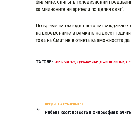
филмите, опитът в телевизионни предаван
за милионите ни зрители по целия свят“.
По време на тазгодишното награждаване Уи
на церемониите в рамките на десет години
това на Смит не е отнета възможността да 
ТАГОВЕ:
Бил Крамър
,
Джанет Янг
,
Джими Кимъл
,
Ос
НАВИГАЦИЯ
ПРЕДИШНА ПУБЛИКАЦИЯ
Рибена кост: красота и философия в очит