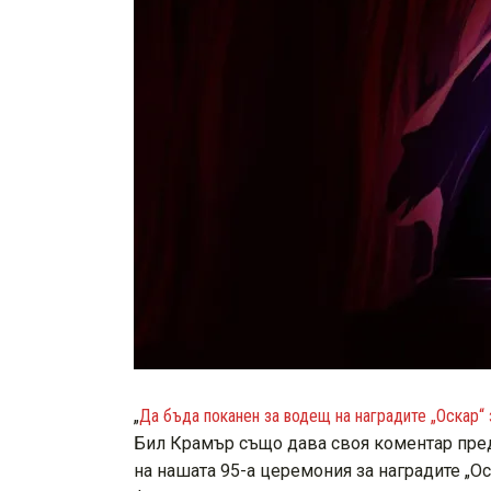
„
Да бъда поканен за водещ на наградите „Оскар“ з
Бил Крамър също дава своя коментар пред
на нашата 95-а церемония за наградите „О