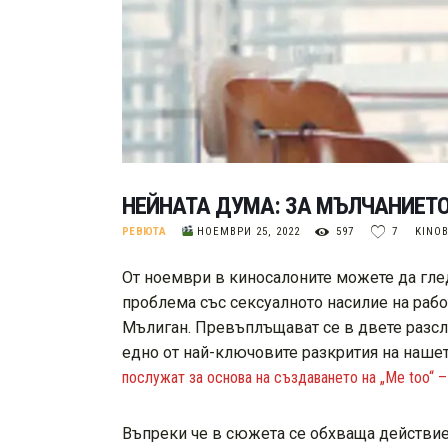
НЕЙНАТА ДУМА: ЗА МЪЛЧАНИЕТ
РЕВЮТА
НОЕМВРИ 25, 2022
597
7
KINO
От ноември в киносалоните можете да глед
проблема със сексуалното насилие на рабо
Мълиган. Превъплъщават се в двете разсл
едно от най-ключовите разкрития на наше
послужат за основа на създаването на „Me too“ 
Въпреки че в сюжета се обхваща действиет