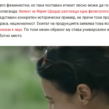
то феминистки, но така поставен етикет лесно може да ги 
ропаганда.
Филмът на Мария Шрадер разглежда една филантропска 
редставен конкретен исторически пример, не пречи този п
, раса, националност. Екипът на продукцията заявява това
показан в лице
. По този начин образът му става универсален 
ботно място.