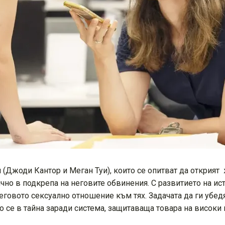
 (Джоди Кантор и Меган Туи), които се опитват да открият 
лично в подкрепа на неговите обвинения. С развитието на и
еговото сексуално отношение към тях. Задачата да ги убедя
о се в тайна заради система, защитаваща товара на високи 