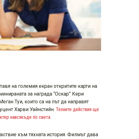
авя на големия екран откритите карти на
минираната за награда “Оскар” Кери
ган Туи, които са на път да направят
дуцент Харви Уайнстийн.
Техните действия ще
актер навсякъде по света
.
увствие към тяхната история. Филмът дава