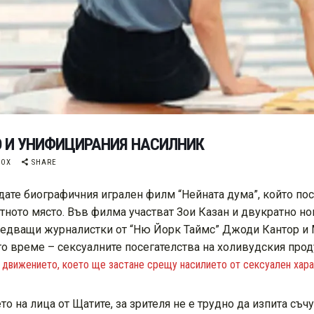
О И УНИФИЦИРАНИЯ НАСИЛНИК
BOX
SHARE
ате биографичния игрален филм “Нейната дума”, който пост
тното място. Във филма участват Зои Казан и двукратно но
едващи журналистки от “Ню Йорк Таймс” Джоди Кантор и Ме
то време – сексуалните посегателства на холивудския про
– движението, което ще застане срещу насилието от сексуален хар
о на лица от Щатите, за зрителя не е трудно да изпита съч