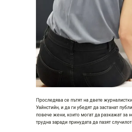
Проследява се пътят на двете журналистки
Уайнстийн, и да ги убедят да застанат пуб
повече жени, които могат да разкажат за н
трудна заради принудата да пазят случилот