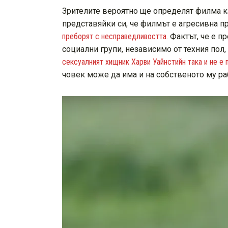
Зрителите вероятно ще определят филма ка
представяйки си, че филмът е агресивна п
преборят с несправедливостта.
Фактът, че е п
социални групи, независимо от техния пол
сексуалният хищник Харви Уайнстийн така и не е 
човек може да има и на собственото му ра