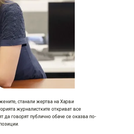
жените, станали жертва на Харви
сторията журналистките откриват все
т да говорят публично обаче се оказва по-
позиции.