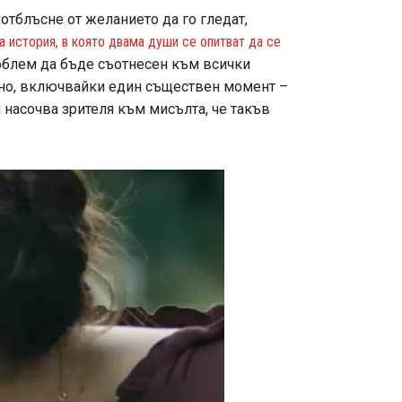
отблъсне от желанието да го гледат,
история, в която двама души се опитват да се
роблем да бъде съотнесен към всички
 ясно, включвайки един съществен момент –
и насочва зрителя към мисълта, че такъв