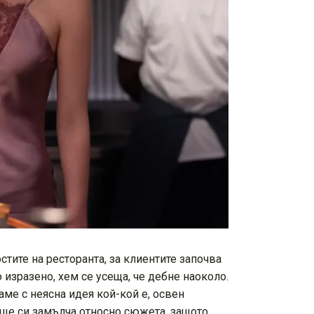
стите на ресторанта, за клиентите започва
 изразено, хем се усеща, че дебне наоколо.
аме с неясна идея кой-кой е, освен
е ще си замълча относно сюжета, защото