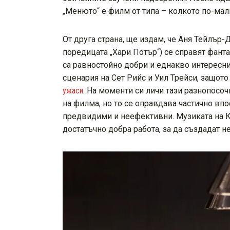
„Менюто“ е филм от типа – колкото по-малк
От друга страна, ще издам, че Аня Тейлър-
поредицата „Хари Потър“) се справят фант
са равностойно добри и еднакво интересни
сценария на Сет Рийс и Уил Трейси, защот
ужаси
. На моменти си личи тази разнопосо
на филма, но то се оправдава частично вп
предвидими и неефективни. Музиката на Ко
достатъчно добра работа, за да създадат 