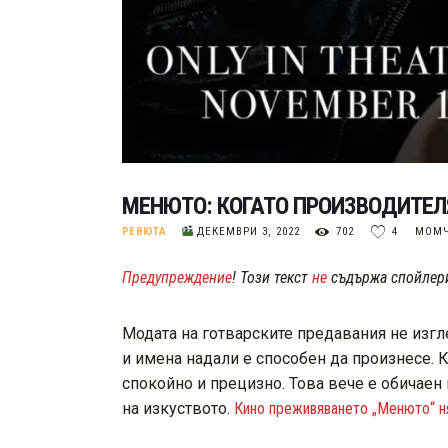
МЕНЮТО: КОГАТО ПРОИЗВОДИТЕ
РЕВЮТА
ДЕКЕМВРИ 3, 2022
702
4
МОМЧ
Предупреждение
! Този текст
не
съдържа спойлери
Модата на готварските предавания не изгл
и имена надали е способен да произнесе. К
спокойно и прецизно. Това вече е обичаен
на изкуството.
Кино преживяването „Менюто“ н