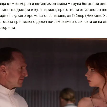
аща към камерен и по-интимен филм – група богаташи реша
опитат шедьоври в кулинарията, приготвени от известен ш
екарва по-дълго време за опознаване, са Тайлър (Никълъс Х
неговата приятелка е далеч по-симпатична с липсата си на 
сторията.