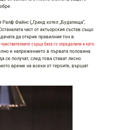
обре.
и Ралф Файнс („Гранд хотел „Будапеща“,
Останалата част от актьорския състав също
дачата да открие правилния тон в
-чувствителните сърца биха го определили и като
целно е напрежението в първата половина
а се получат, след това стават лесно
мото време на всеки от героите, вършат