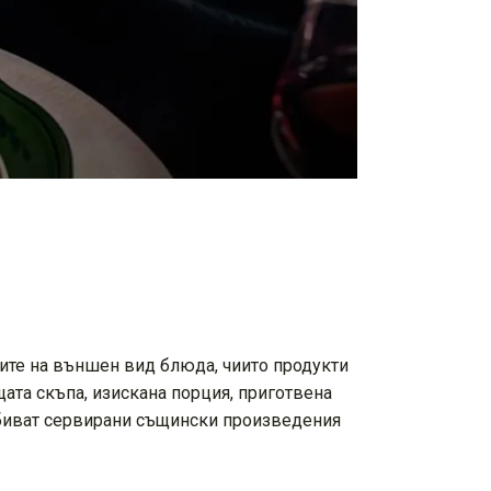
вите на външен вид блюда, чиито продукти
щата скъпа, изискана порция, приготвена
и биват сервирани същински произведения