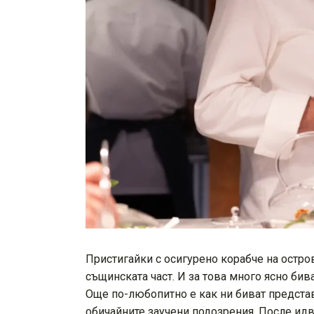
Пристигайки с осигурено корабче на остров
същинската част. И за това много ясно бив
Още по-любопитно е как ни биват представе
обичайните заучени подозрения. После идва