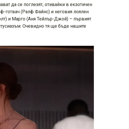
ват да се поглезят, отивайки в екзотичен
еф-готвач (Ралф Файнс) и неговия лоялен
олт) и Марго (Аня Тейлър-Джой) – първият
ентусиазъм. Очевидно тя ще бъде нашите