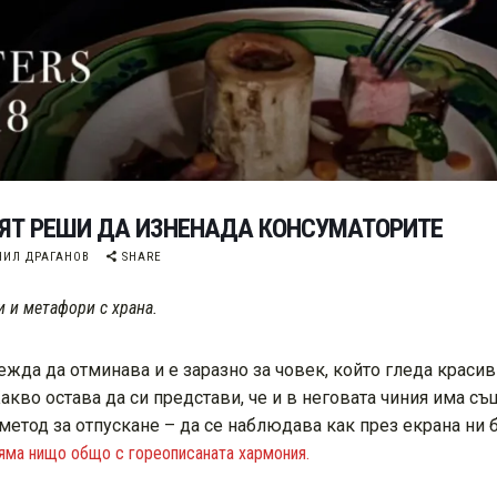
ЛЯТ РЕШИ ДА ИЗНЕНАДА КОНСУМАТОРИТЕ
ИЛ ДРАГАНОВ
SHARE
 и метафори с храна.
ежда да отминава и е заразно за човек, който гледа краси
акво остава да си представи, че и в неговата чиния има съ
 метод за отпускане – да се наблюдава как през екрана н
яма нищо общо с гореописаната хармония.