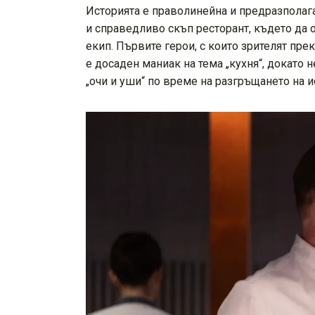
Историята е праволинейна и предразполаг
и справедливо скъп ресторант, където да 
екип. Първите герои, с които зрителят пр
е досаден маниак на тема „кухня“, докато 
„очи и уши“ по време на разгръщането на и