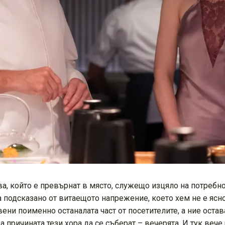
а, който е превърнат в място, служещо изцяло на потребно
а подсказано от витаещото напрежение, което хем не е ясно
ни поименно останалата част от посетителите, а ние остав
 причината тези хора да се съберат – вечерята. И тук веч