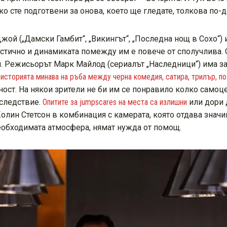
о сте подготвени за онова, което ще гледате, толкова по-д
Джой („Дамски Гамбит“, „Викингът“, „Последна нощ в Сохо“) 
астично и динамиката помежду им е повече от сполучлива. 
. Режисьорът Марк Майлод (сериалът „Наследници“) има за
о
историята минава на ръба между черна комедия, сатира, трилър, по
чност. На някои зрители не би им се понравило колко само
оследствие.
Опитите за jumpscares на места са излишни
или дори д
лин Стетсон в комбинация с камерата, която отдава значи
необходимата атмосфера, нямат нужда от помощ.