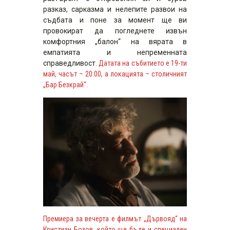
разказ, сарказма и нелепите развои на
съдбата и поне за момент ще ви
провокират да погледнете извън
комфортния „балон“ на вярата в
емпатията и непременната
справедливост.
Датата на събитието е 19-ти
май, часът – 20:00, а локацията – столичният
„Бар Безкрай“.
Премиера за вечерта е филмът „Дървояд“ на
Кристиан Бозов, който ще бъде и специален