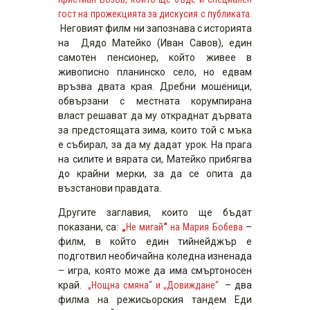
гост на прожекцията за дискусия с публиката.
Неговият филм ни запознава с историята
на Дядо Матейко (Иван Савов), един
самотен пенсионер, който живее в
живописно планинско село, но едвам
връзва двата края. Дребни мошеници,
обвързани с местната корумпирана
власт решават да му откраднат дървата
за предстоящата зима, които той с мъка
е събирал, за да му дадат урок. На прага
на силите и вярата си, Матейко прибягва
до крайни мерки, за да се опита да
възстанови правдата.
Другите заглавия, които ще бъдат
показани, са:
„
Не мигай
“
на Мария Бобева
–
филм, в който един тийнейджър е
подготвил необичайна коледна изненада
– игра, която може да има смъртоносен
край.
„Нощна смяна“ и „Довиждане“
– два
филма на режисьорския тандем Еди