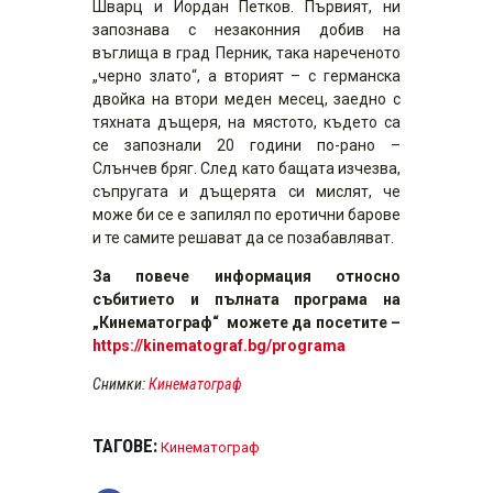
Шварц и Йордан Петков. Първият, ни
запознава с незаконния добив на
въглища в град Перник, така нареченото
„черно злато“, а вторият – с германска
двойка на втори меден месец, заедно с
тяхната дъщеря, на мястото, където са
се запознали 20 години по-рано –
Слънчев бряг. След като бащата изчезва,
съпругата и дъщерята си мислят, че
може би се е запилял по еротични барове
и те самите решават да се позабавляват.
За повече информация относно
събитието и пълната програма на
„Кинематограф“
можете да посетите –
https://kinematograf.bg/program
a
Снимки:
Кинематограф
ТАГОВЕ:
Кинематограф