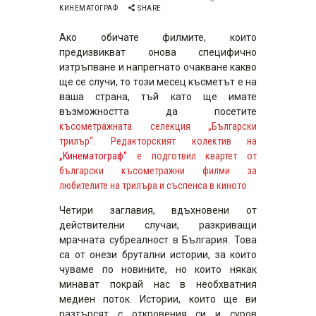
КИНЕМАТОГРАФ
SHARE
Ако обичате филмите, които
предизвикват онова специфично
изтръпване и напрегнато очакване какво
ще се случи, то този месец късметът е на
ваша страна, тъй като ще имате
възможността да посетите
късометражната селекция „Български
трилър“. Редакторският колектив на
„Кинематограф“
е подготвил квартет от
български късометражни филми за
любителите на трилъра и съспенса в киното.
Четири заглавия, вдъхновени от
действителни случаи, разкриващи
мрачната субреалност в България. Това
са от онези брутални истории, за които
чуваме по новините, но които някак
минават покрай нас в необхватния
медиен поток. Истории, които ще ви
разтърсят с откровения си и суров