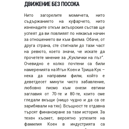
ДВИЖЕНИЕ БЕЗ ПОСОКА
Нито загорелите момичета, нито
съдържанието на куфарчето, нито
изненадите откъм актьорския състав ще
успеят да ви повлияят по някакъв начин
за отношението ви към филма. Обаче, от
друга страна, сте стигнали до тази част
на ревюто, което значи, че искате да
прочетете мнение за „Куклички на път“.
Очевидно е колко почтени са били
намеренията на Итън Коен и Триша Кук –
нека да направим филм, който е
деветдесет минути чисто забавление,
любовно писмо към онези евтини
заглавия от 70-те и 80-те, които сме
гледали вкъщи (нищо чудно и да са се
зарибявали на тях). Всъщност те отдавна
търсят финансиране за тази история. За
техен късмет, вероятно успехите на
фамилия Коен в индустрията са