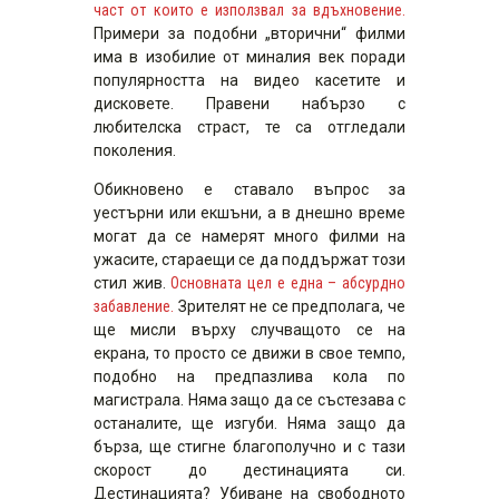
част от които е използвал за вдъхновение.
Примери за подобни „вторични“ филми
има в изобилие от миналия век поради
популярността на видео касетите и
дисковете. Правени набързо с
любителска страст, те са отгледали
поколения.
Обикновено е ставало въпрос за
уестърни или екшъни, а в днешно време
могат да се намерят много филми на
ужасите, стараещи се да поддържат този
стил жив.
Основната цел е една – абсурдно
забавление.
Зрителят не се предполага, че
ще мисли върху случващото се на
екрана, то просто се движи в свое темпо,
подобно на предпазлива кола по
магистрала. Няма защо да се състезава с
останалите, ще изгуби. Няма защо да
бърза, ще стигне благополучно и с тази
скорост до дестинацията си.
Дестинацията? Убиване на свободното