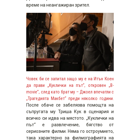
време на неангажиран зрител.
Човек би се запитал защо му е на Итън Коен
да прави „Куклички на път“, откровен „B-
movie”, след като брат му – Джоел впечатли с
„Трагедията Макбет“ преди няколко години.
После обаче се забелязва помощта на
съпругата му Триша Кук в сценария и
всичко си идва на мястото. „Куклички на
път“ е развлечение, бягство от
сериозните филми. Няма го остроумието,
така характерно за филмографията на