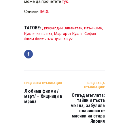
може да прочетете
тук.
Снимки:
IMDb
ТАГОВЕ:
Джералдин Виванатан
,
Итън Коен
,
Куклички на път
,
Маргарет Куали
,
София
Филм Фест 2024
,
Триша Кук
НАВИГАЦИЯ
ПРЕДИШНА ПУБЛИКАЦИЯ
СЛЕДВАЩА
ПУБЛИКАЦИЯ:
Любими филми /
Отвъд мъглата:
март/ – Хищници в
тайни и гъста
мрака
мъгла, забулила
планинските
масиви на стара
Япония