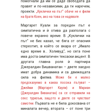
помогнали да им се даде свободата да
правят и по-независими, да ги наречем,
проекти.
„Куклички на път“ обаче не е филм
на братя Коен, ако на това се надявате.
Маргарет Куали за пореден път е
симпатична и ѝ отива да разполага с
повече екранно време. В „Куклички на
път“ не бих казал, че бяга от опасния
стереотип, в който се вкара от „Имало
едно време в… Холивуд“, но сега поне
има доста симпатичен тексаски акцент. В
другата главна роля ѝ партнира
Джералдин Вишванатан – двете заедно
имат добра динамика и са движещата
сила на филма.
Може би е малко
предсказуемо в каква посока пътуват –
Джейми (Маргарет Каули) и Мариан
(Джералдин Виванатан) са се отправили на
секс туризъм, защото и двете се чувстват
самотни.
Първата не е била докосвана от
миналата вечер, втората – от поне три