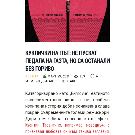
КУКЛИЧКИ НА ПЪТ: НЕ ПУСКАТ
ПЕДАЛА НА ГАЗТА, НО СА ОСТАНАЛИ
БЕЗ ГОРИВО
РЕВЮТА
МАРТ 29, 2024
939
6
МОМЧИЛ ДРАГАНОВ
SHARE
Категоризирано като „B-movie”, евтиното
експериментално кино с не особено
изпипана история доби неочаквана слава
покрай съвременните големи режисьори.
Дори вече бива търсено като ефект.
Куентин Тарантино, например, неведнъж е
признавал любовта си към такива заглавия,