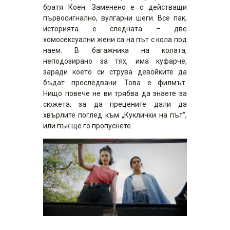
братя Коен. Заменено е с действащи
първосигнално, вулгарни шеги. Все пак,
историята е следната – две
хомосексуални жени са на път с кола под
наем. В багажника на колата,
неподозирано за тях, има куфарче,
заради което си струва девойките да
бъдат преследвани. Това е филмът.
Нищо повече не ви трябва да знаете за
сюжета, за да прецените дали да
хвърлите поглед към „Куклички на път“,
или пък ще го пропуснете.