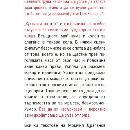
целевата група на филма ще успее да хареса
тази двойка, вместо да си пусне далеч по-
стойностния (и сериозен) „Love Lies Bleeding”.
„Куклички на път“ е относително спокойно
пътуване, за което няма нужда да си слагате
колан.
Всъщност, май няма и колан за
слагане в такава кола. В някои сцени
филмът безсмислено се опитва да избяга
от това, което е, но за щастие през по-
голямата част от своя час и половина
знае какво прави. Успява да разсмее,
макар и невинаги. Успява да придържа
вниманието, макар че това се дължи по-
скоро на актьорския състав, отколкото на
сценария. Така че решението дали да се
качите в тази кола, се определя от
търпимостта ви за мръсен, безмозъчен
хумор.
Без да ви насърчавам – вероятно
един джойнт също ще бъде от полза.
Всички текстове на Момчил Драганов