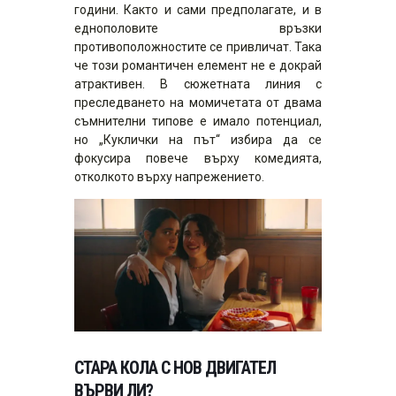
години. Както и сами предполагате, и в
еднополовите връзки
противоположностите се привличат. Така
че този романтичен елемент не е докрай
атрактивен. В сюжетната линия с
преследването на момичетата от двама
съмнителни типове е имало потенциал,
но „Куклички на път“ избира да се
фокусира повече върху комедията,
отколкото върху напрежението.
СТАРА КОЛА С НОВ ДВИГАТЕЛ
ВЪРВИ ЛИ?