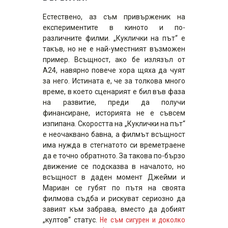
Естествено, аз съм привърженик на
експериментите в киното и по-
различните филми. „Куклички на път“ е
такъв, но не е най-уместният възможен
пример. Всъщност, ако бе излязъл от
А24, навярно повече хора щяха да чуят
за него. Истината е, че за толкова много
време, в което сценарият е бил във фаза
на развитие, преди да получи
финансиране, историята не е съвсем
изпипана. Скоростта на „Куклички на път“
е неочаквано бавна, а филмът всъщност
има нужда в стегнатото си времетраене
да е точно обратното. За такова по-бързо
движение се подсказва в началото, но
всъщност в даден момент Джейми и
Мариан се губят по пътя на своята
филмова съдба и рискуват сериозно да
завият към забрава, вместо да добият
„култов“ статус.
Не съм сигурен и доколко