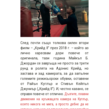
След почти също толкова силен втори
филм – „Крийд II” през 2018 г. – който аз
лично харесвам дори повече от
оригинала, тази година Майкъл Б.
Джордан се завръща не просто за трети
рунд в ролята на Адонис Крийд, но
застава и зад камерата, за да запълни
големите режисьорски обувки, оставени
от Райън Куглър и Стивън Кейпъл
Джуниър („Крийд II”). И, честно казано, се
справя повече от отлично.
Дългите, плавни
движения на кръжащата камера на Куглър,
която никога не мига, а просто дебне да не