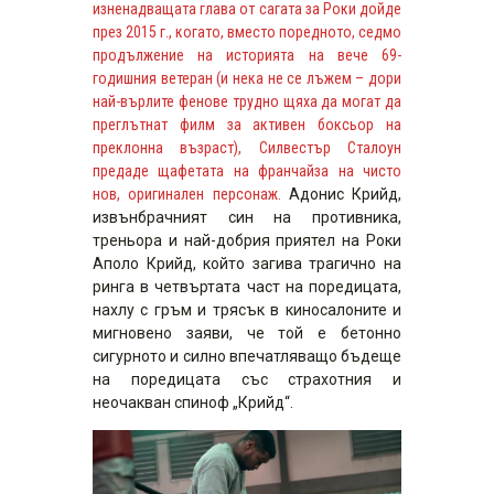
изненадващата глава от сагата за Роки дойде
през 2015 г., когато, вместо поредното, седмо
продължение на историята на вече 69-
годишния ветеран (и нека не се лъжем – дори
най-върлите фенове трудно щяха да могат да
преглътнат филм за активен боксьор на
преклонна възраст), Силвестър Сталоун
предаде щафетата на франчайза на чисто
нов, оригинален персонаж.
Адонис Крийд,
извънбрачният син на противника,
треньора и най-добрия приятел на Роки
Аполо Крийд, който загива трагично на
ринга в четвъртата част на поредицата,
нахлу с гръм и трясък в киносалоните и
мигновено заяви, че той е бетонно
сигурното и силно впечатляващо бъдеще
на поредицата със страхотния и
неочакван спиноф „Крийд“.