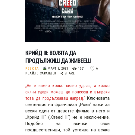
КРИЙД III: ВОЛЯТА ДА
ПРОДЪЛЖИШ ДА ЖИВЕЕШ
РЕВЮТА
МАРТ 9, 2023
1551
6
ИВАЙЛО САРАНДЕВ
SHARE
„Не е важно колко силно удряш, а колко
силни удари можеш да понесеш и въпреки
това да продължаваш напред.“
Ключовата
сентенция на франчайза „Роки“ важи за
всеки един от деветте филма в него и
„Крийд III“ („Creed III“) не е изключение.
Подобно на всички свои
предшественици, той устоява на всяка