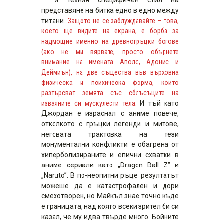
представяне на битка едно в едно между
титани
. Защото не се заблуждавайте – това,
което ще видите на екрана, е борба за
надмощие именно на древногръцки богове
(ако не ми вярвате, просто обърнете
внимание на имената Аполо, Адонис и
Деймиън), на две същества във върховна
физическа и психическа форма, които
разтърсват земята със сблъсъците на
изваяните си мускулести тела.
И тъй като
Джордан е израснал с аниме повече,
отколкото с гръцки легенди и митове,
неговата трактовка на тези
монументални конфликти е обагрена от
хиперболизираните и епични схватки в
аниме сериали като „Dragon Ball Z” и
„Naruto”. В по-неопитни ръце, резултатът
можеше да е катастрофален и дори
смехотворен, но Майкъл знае точно къде
е границата, над която всеки зрител би си
казал, че му идва твърде много. Бойните