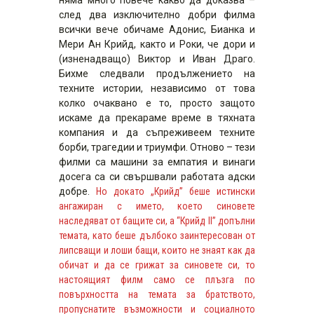
след два изключително добри филма
всички вече обичаме Адонис, Бианка и
Мери Ан Крийд, както и Роки, че дори и
(изненадващо) Виктор и Иван Драго.
Бихме следвали продължението на
техните истории, независимо от това
колко очаквано е то, просто защото
искаме да прекараме време в тяхната
компания и да съпреживеем техните
борби, трагедии и триумфи. Отново – тези
филми са машини за емпатия и винаги
досега са си свършвали работата адски
добре.
Но докато „Крийд” беше истински
ангажиран с името, което синовете
наследяват от бащите си, а “Крийд II” допълни
темата, като беше дълбоко заинтересован от
липсващи и лоши бащи, които не знаят как да
обичат и да се грижат за синовете си, то
настоящият филм само се плъзга по
повърхността на темата за братството,
пропуснатите възможности и социалното