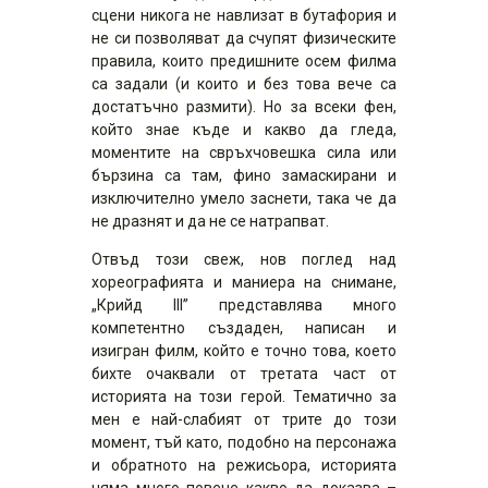
сцени никога не навлизат в бутафория и
не си позволяват да счупят физическите
правила, които предишните осем филма
са задали (и които и без това вече са
достатъчно размити). Но за всеки фен,
който знае къде и какво да гледа,
моментите на свръхчовешка сила или
бързина са там, фино замаскирани и
изключително умело заснети, така че да
не дразнят и да не се натрапват.
Отвъд този свеж, нов поглед над
хореографията и маниера на снимане,
„Крийд III” представлява много
компетентно създаден, написан и
изигран филм, който е точно това, което
бихте очаквали от третата част от
историята на този герой. Тематично за
мен е най-слабият от трите до този
момент, тъй като, подобно на персонажа
и обратното на режисьора, историята
няма много повече какво да доказва –