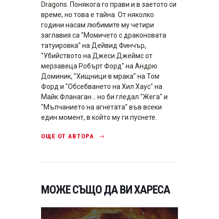
Dragons. Понякога го прави и в заетото си
време, но това е тайна. От няколко
години насам любимите му четири
заглавия са "Момичето с драконовата
татуировка" на Дейвид Финчър,
"Убийството на Джеси Джеймс от
мерзавеца Робърт Форд" на Андрю
Доминик, "Хищници в мрака" на Том
Форд и "Обсебването на Хил Хаус" на
Майк Фланаган... но би гледал "Жега" и
"Мълчанието на агнетата" във всеки
един момент, в който му ги пуснете.
ОЩЕ ОТ АВТОРА
МОЖЕ СЪЩО ДА ВИ ХАРЕСА