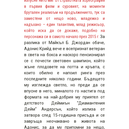
изпусне нито миг от страхотната хореография
в първия филм и суровият, на моменти
брутален реализъм на продължението, тук са
заместени от нещо ново, младежко и
надъхано – един талантлив, млад режисьор,
който иска да се докаже, подобно на
персонажа си в самото начало през 2015 г.
За
разлика от Майкъл Б. Джордан обаче,
Адонис Крийд вече е всепризнат ветеран
в света на бокса и наскоро пенсионирал
се с почести световен шампион, който
жъне плодовете на потта и кръвта, с
които обилно е напоил ринга през
последните няколко години. Бъдещето
му изглежда светло, но преди да се
впусне в него, миналото го настига под
формата на най-добрия му приятел от
детството Деймиън “Диамантения
Дейм“ Андерсън, който излиза от
затвора след 15-годишна присъда и се
завръща неочаквано в живота на
Адонис, за да му припомни за нещо,