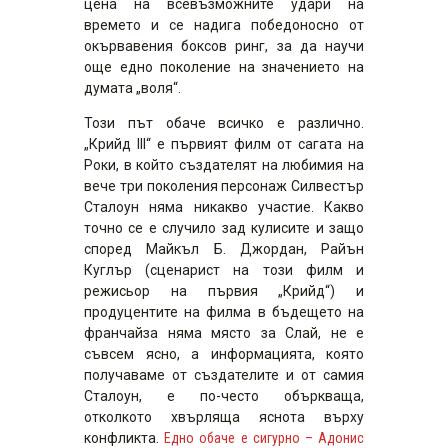
цена на всевъзможните удари на
времето и се надига победоносно от
окървавения боксов ринг, за да научи
още едно поколение на значението на
думата „воля“.
Този път обаче всичко е различно.
„Крийд III“ е първият филм от сагата на
Роки, в който създателят на любимия на
вече три поколения персонаж Силвестър
Сталоун няма никакво участие. Какво
точно се е случило зад кулисите и защо
според Майкъл Б. Джордан, Райън
Куглър (сценарист на този филм и
режисьор на първия „Крийд“) и
продуцентите на филма в бъдещето на
франчайза няма място за Слай, не е
съвсем ясно, а информацията, която
получаваме от създателите и от самия
Сталоун, е по-често объркваща,
отколкото хвърляща яснота върху
конфликта.
Едно обаче е сигурно – Адонис