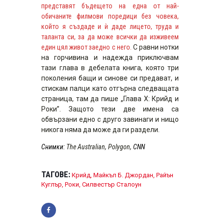
представят бъдещето на една от най-
обичаните филмови поредици без човека,
който я създаде и ѝ даде лицето, труда и
таланта си, за да може всички да изживеем
един цял живот заедно с него.
С равни нотки
на горчивина и надежда приключвам
тази глава в дебелата книга, която три
поколения бащи и синове си предават, и
стискам палци като отгърна следващата
страница, там да пише „Глава X: Крийд и
Роки”. Защото тези две имена са
обвързани едно с друго завинаги и нищо
никога няма да може да ги раздели.
Снимки
: The Australian, Polygon,
CNN
ТАГОВЕ:
Крийд
,
Майкъл Б. Джордан
,
Райън
Куглър
,
Роки
,
Силвестър Сталоун