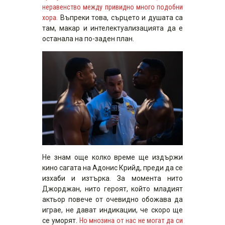
неравенство между привидно много подобни
хора.
Въпреки това, сърцето и душата са
там, макар и интелектуализацията да е
останала на по-заден план.
Не знам още колко време ще издържи
кино сагата на Адонис Крийд, преди да се
изхаби и изтърка. За момента нито
Джорджан, нито героят, който младият
актьор повече от очевидно обожава да
играе, не дават индикации, че скоро ще
се уморят.
Но мнозина от нас не могат да си