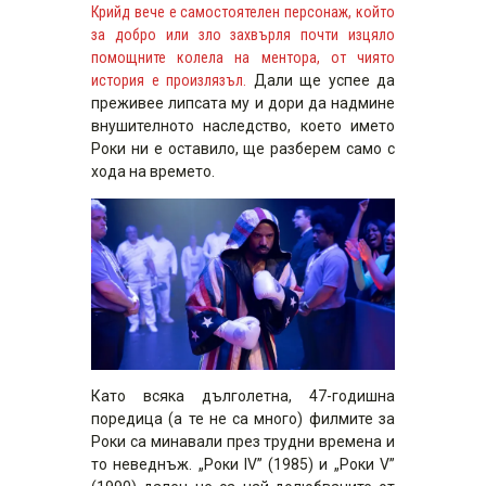
Крийд вече е самостоятелен персонаж, който
за добро или зло захвърля почти изцяло
помощните колела на ментора, от чиято
история е произлязъл.
Дали ще успее да
преживее липсата му и дори да надмине
внушителното наследство, което името
Роки ни е оставило, ще разберем само с
хода на времето.
Като всяка дълголетна, 47-годишна
поредица (а те не са много) филмите за
Роки са минавали през трудни времена и
то неведнъж. „Роки IV” (1985) и „Роки V”