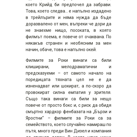
което Крийд би предпочел да забрави.
Това, което следва… е напълно издадено
в трейлърите и няма нужда да бъде
доразвалено от мен, въпреки че дори да
не знаехме нищо, посоката, в която
филмът поема, е повече от очаквана. По
някакъв странен и необясним за мен
начин, обаче, това е напълно окей.
Филмите за Роки винаги са били
клиширани, мелодраматични и
предсказуеми – от самото начало на
поредицата тяхната цел не е да
изненадват или шокират, а по-скоро да
провокират силна емпатия у зрителя.
Също така винаги са били за нещо
повече от просто бокс и, с риск да обидя
смъртно хардкор фенбазата на „Бързи и
Яростни“ – филмите за Роки са за
семейството, което случайно намираш по
пътя, много преди Вин Дизел и компания