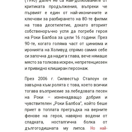
(1990) далеч не са най-долюбваните от
критиката продължения, въпреки че
първият е един от най-иконичните и
ключови за разбирането на 80-те филми
на това десетилетие, докато вторият
собственоръчно успя да погребе героя
на Роки Балбоа за цели 16 години. През
90-те, когато голяма част от цинизма и
иронията на Холивуд спрямо самия себе
си започна да надига глава, вече нямаше
място за толкова искрен, непретенциозен
и привидно клиширан персонаж.
През 2006 г. Силвестър Сталоун се
завърна към ролята с това, което всички
тогава възприехме за лебедовата песен
на Роки – изненадващо добрия и
чувствителен „Роки Балбоа“, който беше
приет в топлата прегръдка на верните
фенове на героя, навярно водени от
сладката, носталгична болка от
дългогодишната му липса.
Но най-