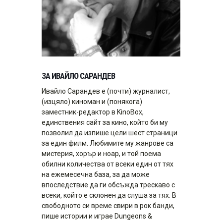
ЗА ИВАЙЛО САРАНДЕВ
Ивайло Сарандев е (почти) журналист,
(изцяло) киноман и (понякога)
заместник-редактор в KinoBox,
единствения сайт за кино, който би му
позволил да изпише цели шест страници
за един филм. Любимите му жанрове са
мистерия, хорър и ноар, и той поема
обилни количества от всеки един от тях
на ежемесечна база, за да може
впоследствие да ги обсъжда трескаво с
всеки, който е склонен да слуша за тях. В
свободното си време свири в рок банди,
пише истории и играе Dungeons &