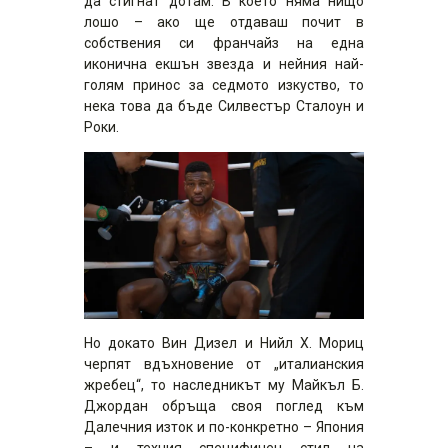
да стигнат дотам. В което няма нищо
лошо – ако ще отдаваш почит в
собствения си франчайз на една
иконична екшън звезда и нейния най-
голям принос за седмото изкуство, то
нека това да бъде Силвестър Сталоун и
Роки.
Но докато Вин Дизел и Нийл Х. Мориц
черпят вдъхновение от „италианския
жребец“, то наследникът му Майкъл Б.
Джордан обръща своя поглед към
Далечния изток и по-конкретно – Япония
– и техния специфичен стил на