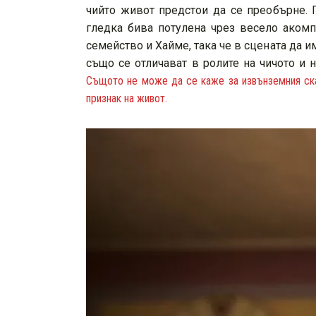
чийто живот предстои да се преобърне. 
гледка бива потулена чрез весело акомп
семейство и Хайме, така че в сцената да 
също се отличават в ролите на чичото и 
Същото не може да се каже за извънземния скар
признак на живот.