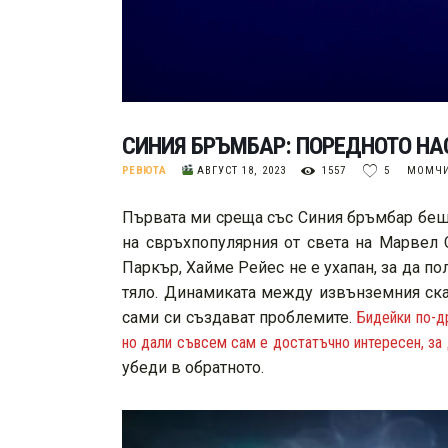
СИНИЯ БРЪМБАР: ПОРЕДНОТО НА
РЕВЮТА
АВГУСТ 18, 2023
1557
5
МОМЧИ
Първата ми среща със Синия бръмбар беше 
на свръхпопулярния от света на Марвел С
Паркър, Хайме Рейес не е ухапан, за да по
тяло. Динамиката между извънземния скар
сами си създават проблемите.
Бидейки по-д
но дали съвсем сам е достатъчно интересен, з
убеди в обратното.