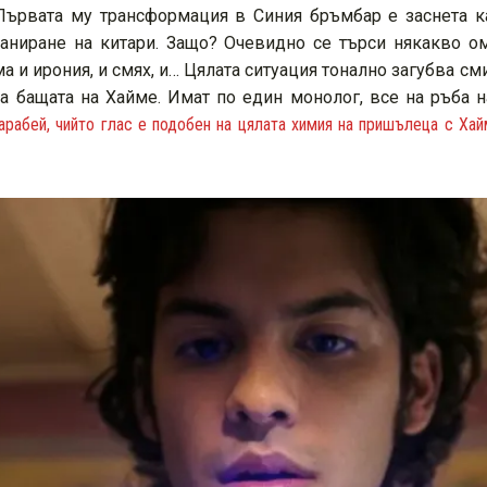
Първата му трансформация в Синия бръмбар е заснета ка
аниране на китари. Защо? Очевидно се търси някакво о
има и ирония, и смях, и… Цялата ситуация тонално загубва 
на бащата на Хайме. Имат по един монолог, все на ръба н
абей, чийто глас е подобен на цялата химия на пришълеца с Хай