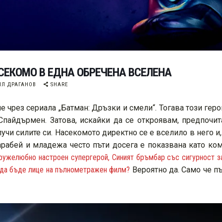
СЕКОМО В ЕДНА ОБРЕЧЕНА ВСЕЛЕНА
Л ДРАГАНОВ
SHARE
чрез сериала „Батман: Дръзки и смели“. Тогава този геро
пайдърмен. Затова, искайки да се откроявам, предпочит
лучи силите си. Насекомото директно се е вселило в него и
абей и младежа често пъти досега е показвана като ком
ружелюбно настроен супергерой, Синият бръмбар със сигурност з
а да бъде лице на пълнометражен филм?
Вероятно да. Само че п