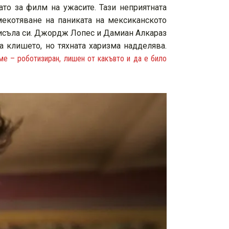
то за филм на ужасите. Тази неприятната
мекотяване на паниката на мексиканското
смисъла си. Джордж Лопес и Дамиан Алкараз
а клишето, но тяхната харизма надделява.
ме – роботизиран, лишен от какъвто и да е било