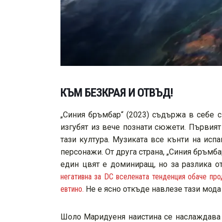
КЪМ БЕЗКРАЯ И ОТВЪД!
„Синия бръмбар“ (2023) съдържа в себе с
изгубят из вече познати сюжети. Първият
тази култура. Музиката все кънти на испа
персонажи. От друга страна, „Синия бръмб
един цвят е доминиращ, но за разлика о
негативна за DC вселената тенденция обаче про
евтино.
Не е ясно откъде навлезе тази мода
Шоло Маридуеня наистина се наслаждава н