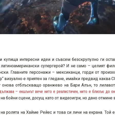
и купища интересни идеи и съвсем безскрупулно ги оста
 латиноамерикански супергерой? И не само – целият фил
нски. Главните персонажи – мексиканци, горди от произх
ар“ визуално е приятен за гледане, имайки предвид каква C
т онова отблъскващо оранжево на Бари Алън, то лилавот
дължава – екшънът вече нито е реалистичен, нито е близък до о
 на бойни сцени, досущ като от видеоигри, но дано отмине
а ролята на Хайме Рейес и това си личи на екрана. Той 