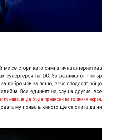
й ми се стори като симпатична алтернатива
ах супергероя на DC. За разлика от Питър
, за добро или за лошо, вече споделят общо
едийна. Все единият не слуша другия, все
аслужаваше да бъде пренесен на големия екран,
ървата му поява в киното ще се опита да ни