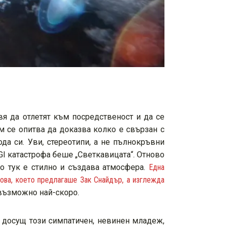
вя да отлетят към посредственост и да се
м се опитва да доказва колко е свързан с
ода си. Уви, стереотипи, а не пълнокръвни
GI катастрофа беше „Светкавицата“. Отново
о тук е стилно и създава атмосфера.
Една
нова, което предлагаше Зак Снайдър, а изглежда
 възможно най-скоро.
е досущ този симпатичен, невинен младеж,