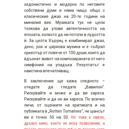
хедонистично и модерно по неговите
собствени думи и няма нищо общо с
класическия джаз на 20-те години на
миналия век. Музиката тук не цели
толкова да улови автентичността на
епохата, колкото да ни потопи в лудостта
ѝ. За целта Хъруиц е комбинирал джаз,
денс, рок и циркова музика и е събрал
оркестър от повече от 100 души, които да
вдъхнат живот на композираната от него
симфония на упадъка. Резултатът е
наистина впечатляващ.
В заключение ще кажа следното –
отидете да гледате „Вавилон“.
Рискувайте и може и да ви хареса.
Рискувайте и да не ви хареса. По всичко
личи, от оценките на критиката и на
публиката в „Rotten Tomatoes“, че шансът
ви е точно 50 на 50.
Но това е смело,
дръзко кино, което не иска позволение, а