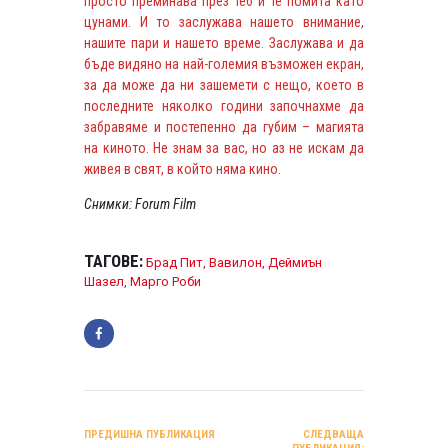
просто преминава през теб и те помита като
цунами. И то заслужава нашето внимание,
нашите пари и нашето време. Заслужава и да
бъде видяно на най-големия възможен екран,
за да може да ни зашемети с нещо, което в
последните няколко години започнахме да
забравяме и постепенно да губим – магията
на киното. Не знам за вас, но аз не искам да
живея в свят, в който няма кино.
Снимки: Forum Film
ТАГОВЕ:
Брад Пит
,
Вавилон
,
Деймиън
Шазел
,
Марго Роби
НАВИГАЦИЯ
ПРЕДИШНА ПУБЛИКАЦИЯ
СЛЕДВАЩА