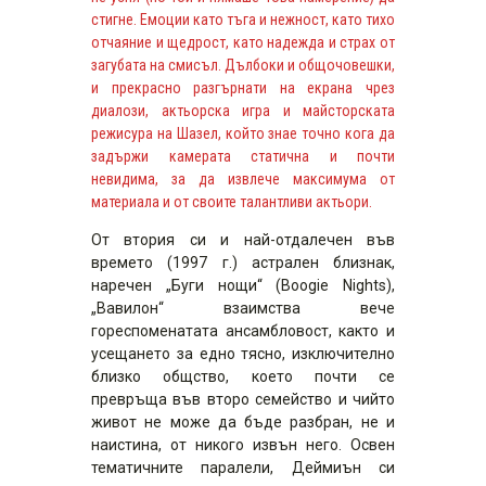
стигне. Емоции като тъга и нежност, като тихо
отчаяние и щедрост, като надежда и страх от
загубата на смисъл. Дълбоки и общочовешки,
и прекрасно разгърнати на екрана чрез
диалози, актьорска игра и майсторската
режисура на Шазел, който знае точно кога да
задържи камерата статична и почти
невидима, за да извлече максимума от
материала и от своите талантливи актьори.
От втория си и най-отдалечен във
времето (1997 г.) астрален близнак,
наречен „Буги нощи“ (Boogie Nights),
„Вавилон“ взаимства вече
гореспоменатата ансамбловост, както и
усещането за едно тясно, изключително
близко общство, което почти се
превръща във второ семейство и чийто
живот не може да бъде разбран, не и
наистина, от никого извън него. Освен
тематичните паралели, Деймиън си