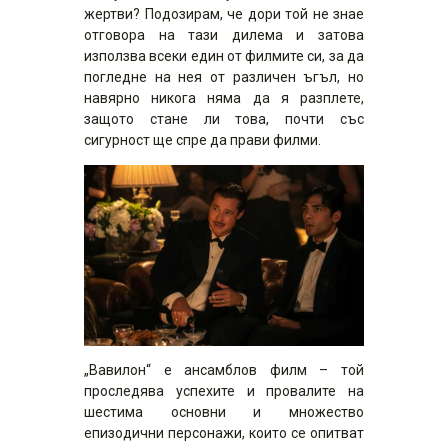
жертви? Подозирам, че дори той не знае
отговора на тази дилема и затова
използва всеки един от филмите си, за да
погледне на нея от различен ъгъл, но
навярно никога няма да я разплете,
защото стане ли това, почти със
сигурност ще спре да прави филми.
„Вавилон“ е ансамблов филм – той
проследява успехите и провалите на
шестима основни и множество
епизодични персонажи, които се опитват