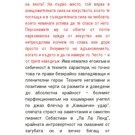
на лента? На първо място, той вярва в
унищожителната сила на изкуството, което те
поглъща и в съзидателната сила на любовта,
която невинаги успява да те спаси от него.
Персонажите му са обзети от почти
наркоманска нужда от изкуство или от
непреодолим копнеж по слава, или дори
просто от безумието на вдъхновението,
когато и където и да ги намери то. Често – и
от трите наведнъж.
Има немалко егоизъм и
себичност в техните характери, но точно
това ги прави безкрайно завладяващи и
пленителни герои. Техните негативни и
позитивни черти са размити и доведени
до абсолютна крайност – болният
перфекционизъм на кошмарния учител
по джаз Флечър в „Камшичен удар“,
сляпата страст на замечтания и самотен
пианист Себастиан в „Ла Ла Ленд“,
крайната интровертност на смазания от
загубата си и вечно бягащ от