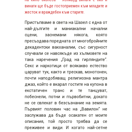
винаги ще бъде гостоприемен към младите и
жесток и враждебен към старите.
Пристъпваме в света на Шазел с една от
най-дългите и маниакални начални
сцени, заснемани някога, която
пресъздава поредната от многобройните
декадентски вакханалии, със сигурност
случвали се навсякъде из хълмовете на
така наречения „Град на гирляндите“.
Секс и наркотици от всякакво естество
царуват тук, както и трескав, монотонен,
почти наподобяващ религиозна мантра
джаз, който е вкарал гостите на купона в
екстатичен транс и те танцуват,
побеснели, потни и първобитни, докато
не се свлекат в безсъзнание на земята.
Първият половин час на „Вавилон“ не
заслужава да бъде осакатен от моите
описания, той просто трябва да се
преживее и види. И когато най-сетне