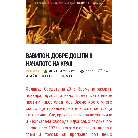
ВАВИЛОН: ДОБРЕ ДОШЛИ В
НАЧАЛОТО НА КРАЯ
РЕВЮТА
ЯНУАРИ 20, 2023
1697
14
ИВАЙЛО САРАНДЕВ
SHARE
Холивуд. Средата на 20-те. Време на разврат,
поквара, лудост и кино. Време като никое
преди и никое след това. Време, което много
скоро ще приключи, но все още се усеща
като вечно. Уви, краят на тази ера на хаотична
и необуздана свобода идва само година по-
късно, през 1927 г., когато в света на киното с
гръм и трясък си проправя път нещо