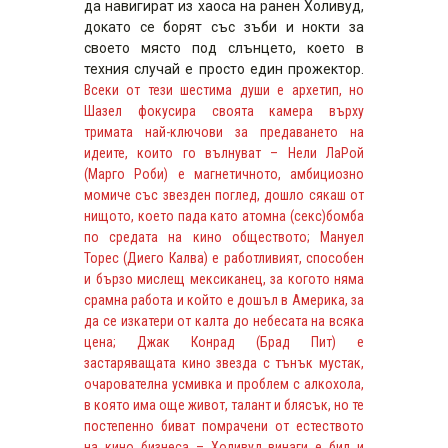
да навигират из хаоса на ранен Холивуд,
докато се борят със зъби и нокти за
своето място под слънцето, което в
техния случай е просто един прожектор.
Всеки от тези шестима души е архетип, но
Шазел фокусира своята камера върху
тримата най-ключови за предаването на
идеите, които го вълнуват – Нели ЛаРой
(Марго Роби) е магнетичното, амбициозно
момиче със звезден поглед, дошло сякаш от
нищото, което пада като атомна (секс)бомба
по средата на кино обществото; Мануел
Торес (Диего Калва) е работливият, способен
и бързо мислещ мексиканец, за когото няма
срамна работа и който е дошъл в Америка, за
да се изкатери от калта до небесата на всяка
цена; Джак Конрад (Брад Пит) е
застаряващата кино звезда с тънък мустак,
очарователна усмивка и проблем с алкохола,
в която има още живот, талант и блясък, но те
постепенно биват помрачени от естеството
на кино бизнеса – Холивуд винаги е бил и