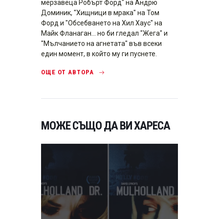
мерзавеца Робърт Форд" на Андрю
Доминик, "Хищници в мрака" на Том
Форд и "Обсебването на Хил Хаус" на
Майк Фланаган... но би гледал "Жега" и
"Мълчанието на агнетата" във всеки
един момент, в който му ги пуснете.
ОЩЕ ОТ АВТОРА
МОЖЕ СЪЩО ДА ВИ ХАРЕСА