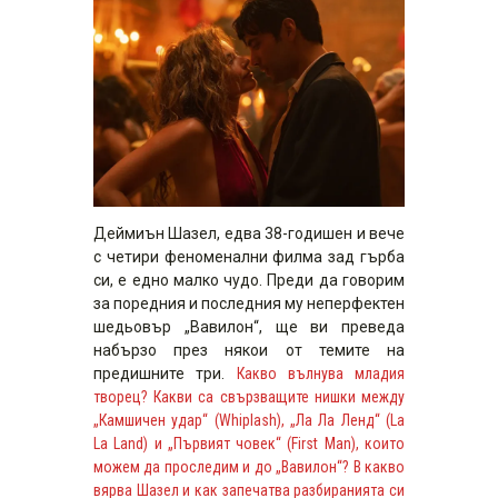
Деймиън Шазел, едва 38-годишен и вече
с четири феноменални филма зад гърба
си, е едно малко чудо. Преди да говорим
за поредния и последния му неперфектен
шедьовър „Вавилон“, ще ви преведа
набързо през някои от темите на
предишните три.
Какво вълнува младия
творец? Какви са свързващите нишки между
„Камшичен удар“ (Whiplash), „Ла Ла Ленд“ (La
La Land) и „Първият човек“ (First Man), които
можем да проследим и до „Вавилон“? В какво
вярва Шазел и как запечатва разбиранията си