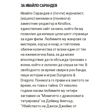
ЗА ИВАЙЛО САРАНДЕВ
Ивайло Сарандев е (почти) журналист,
(изцяло) киноман и (понякога)
заместник-редактор в KinoBox,
единствения сайт за кино, който би му
позволил да изпише цели шест страници
за един филм. Любимите му жанрове са
мистерия, хорър и ноар, и той поема
обилни количества от всеки един от тях
на ежемесечна база, за да може
впоследствие да ги обсъжда трескаво с
всеки, който е склонен да слуша за тях. В
свободното си време свири в рок банди,
пише истории и играе Dungeons &
Dragons. Понякога го прави и в заетото си
време, но това е тайна. От няколко
години насам любимите му четири
заглавия са "Момичето с драконовата
татуировка" на Дейвид Финчър,
"Убийството на Джеси Джеймс от