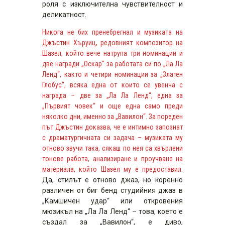
роля с изключителна чувствителност и
деликатност.
Никога не бих пренебрегнал и музиката на
Джъстин Хъруиц, редовният композитор на
Шазел, който вече натрупа три номинации и
две награди „Оскар“ за работата си по „Ла Ла
Ленд“, както и четири номинации за „Златен
Глобус“, всяка една от които се увенча с
награда – две за „Ла Ла Ленд“, една за
„Първият човек“ и още една само преди
няколко дни, именно за „Вавилон“. За пореден
път Джъстин доказва, че е интимно запознат
с драматургичната си задача – музиката му
отново звучи така, сякаш по нея са хвърлени
тонове работа, анализиране и проучване на
материала, който Шазел му е предоставил.
Да, стилът е отново джаз, но коренно
различен от биг бенд студийния джаз в
„Камшичен удар“ или откровения
мюзикъл на „Ла Ла Ленд“ – това, което е
създал за „Вавилон“, е диво,