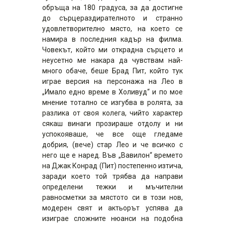
обръща на 180 градуса, за да достигне
до сърцераздирателното и странно
удовлетворително място, на което се
намира в последния кадър на филма.
Човекът, който ми открадна сърцето и
неусетно ме накара да чувствам най-
много обаче, беше Брад Пит, който тук
играе версия на персонажа на Лео в
„Имало едно време в Холивуд“ и по мое
мнение тотално се изгубва в ролята, за
разлика от своя колега, чийто характер
сякаш винаги прозираше отдолу и ни
успокояваше, че все още гледаме
добрия, (вече) стар Лео и че всичко с
него ще е наред. Във „Вавилон“ времето
на Джак Конрад (Пит) постепенно изтича,
заради което той трябва да направи
определени тежки и мъчителни
равносметки за мястото си в този нов,
модерен свят и актьорът успява да
изиграе сложните нюанси на подобна