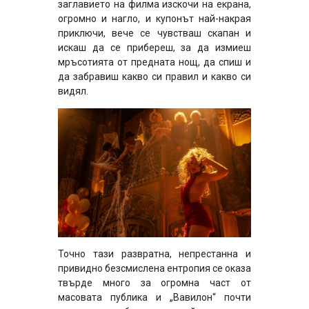
заглавието на филма изскочи на екрана,
огромно и нагло, и купонът най-накрая
приключи, вече се чувстваш скапан и
искаш да се прибереш, за да измиеш
мръсотията от предната нощ, да спиш и
да забравиш какво си правил и какво си
видял.
Точно тази развратна, непрестанна и
привидно безсмислена ентропия се оказа
твърде много за огромна част от
масовата публика и „Вавилон“ почти