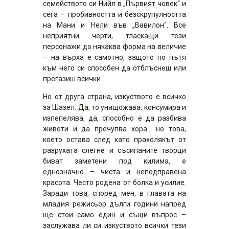
семейството си Нийл в „Първият човек“ и
сега – пробивността и безскрупулността
на Мани и Нели във „Вавилон“. Все
неприятни черти, тласкащи тези
персонажи до някаква форма на величие
– на върха е самотно, защото по пътя
към него си способен да отблъснеш или
прегазиш всички.
Но от друга страна, изкуството е всичко
за Шазел. Да, то унищожава, консумира и
изпепелява, да, способно е да разбива
животи и да пречупва хора… но това,
което остава след като прахолякът от
разрухата слегне и съсипаните творци
биват заметени под килима, е
еднозначно – чиста и неподправена
красота. Често родена от болка и усилие.
Заради това, според мен, в главата на
младия режисьор дълги години напред
ще стои само един и същи въпрос –
заслужава ли си изкуството всички тези