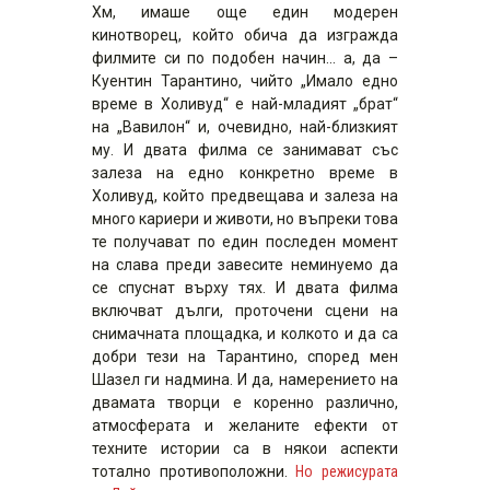
Хм, имаше още един модерен
кинотворец, който обича да изгражда
филмите си по подобен начин… а, да –
Куентин Тарантино, чийто „Имало едно
време в Холивуд“ е най-младият „брат“
на „Вавилон“ и, очевидно, най-близкият
му. И двата филма се занимават със
залеза на едно конкретно време в
Холивуд, който предвещава и залеза на
много кариери и животи, но въпреки това
те получават по един последен момент
на слава преди завесите неминуемо да
се спуснат върху тях. И двата филма
включват дълги, проточени сцени на
снимачната площадка, и колкото и да са
добри тези на Тарантино, според мен
Шазел ги надмина. И да, намерението на
двамата творци е коренно различно,
атмосферата и желаните ефекти от
техните истории са в някои аспекти
тотално противоположни.
Но режисурата