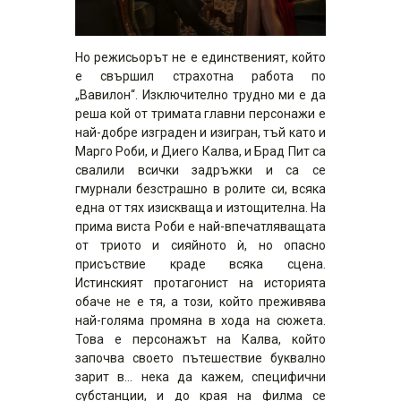
Но режисьорът не е единственият, който
е свършил страхотна работа по
„Вавилон“. Изключително трудно ми е да
реша кой от тримата главни персонажи е
най-добре изграден и изигран, тъй като и
Марго Роби, и Диего Калва, и Брад Пит са
свалили всички задръжки и са се
гмурнали безстрашно в ролите си, всяка
една от тях изискваща и изтощителна. На
прима виста Роби е най-впечатляващата
от триото и сияйното ѝ, но опасно
присъствие краде всяка сцена.
Истинският протагонист на историята
обаче не е тя, а този, който преживява
най-голяма промяна в хода на сюжета.
Това е персонажът на Калва, който
започва своето пътешествие буквално
зарит в… нека да кажем, специфични
субстанции, и до края на филма се