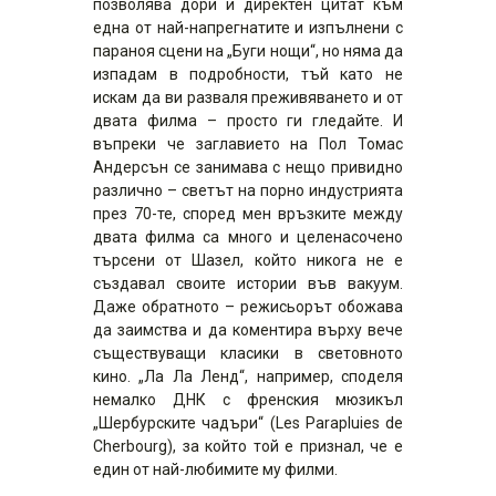
позволява дори и директен цитат към
една от най-напрегнатите и изпълнени с
параноя сцени на „Буги нощи“, но няма да
изпадам в подробности, тъй като не
искам да ви разваля преживяването и от
двата филма – просто ги гледайте. И
въпреки че заглавието на Пол Томас
Андерсън се занимава с нещо привидно
различно – светът на порно индустрията
през 70-те, според мен връзките между
двата филма са много и целенасочено
търсени от Шазел, който никога не е
създавал своите истории във вакуум.
Даже обратното – режисьорът обожава
да заимства и да коментира върху вече
съществуващи класики в световното
кино. „Ла Ла Ленд“, например, споделя
немалко ДНК с френския мюзикъл
„Шербурските чадъри“ (Les Parapluies de
Cherbourg), за който той е признал, че е
един от най-любимите му филми.