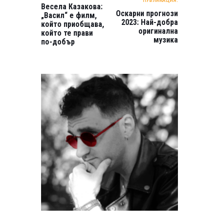
ПУБЛИКАЦИЯ:
Весела Казакова:
Оскарни прогнози
„Васил“ е филм,
2023: Най-добра
който приобщава,
оригинална
който те прави
музика
по-добър