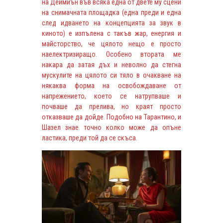
на Деймиън във всяка една от двете му сцени
на снимачната площадка (една преди и една
след идването на концепцията за звук в
киното) е изпълена с такъв жар, енергия и
майсторство, че цялото нещо е просто
наелектризиращо. Особено втората ме
накара да затая дъх и неволно да стегна
мускулите на цялото си тяло в очакване на
някаква форма на освобождаване от
напрежението, което се натрупваше и
почваше да прелива, но краят просто
отказваше да дойде. Подобно на Тарантино, и
Шазел знае точно колко може да опъне
ластика, преди той да се скъса.