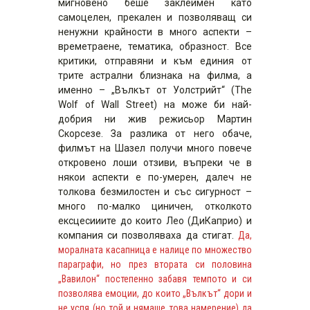
мигновено беше заклеймен като
самоцелен, прекален и позволяващ си
ненужни крайности в много аспекти –
времетраене, тематика, образност. Все
критики, отправяни и към единия от
трите астрални близнака на филма, а
именно – „Вълкът от Уолстрийт“ (The
Wolf of Wall Street) на може би най-
добрия ни жив режисьор Мартин
Скорсезе. За разлика от него обаче,
филмът на Шазел получи много повече
откровено лоши отзиви, въпреки че в
някои аспекти е по-умерен, далеч не
толкова безмилостен и със сигурност –
много по-малко циничен, отколкото
ексцесииите до които Лео (ДиКаприо) и
компания си позволяваха да стигат.
Да,
моралната касапница е налице по множество
параграфи, но през втората си половина
„Вавилон“ постепенно забавя темпото и си
позволява емоции, до които „Вълкът“ дори и
не успя (но той и нямаше това намерение) да