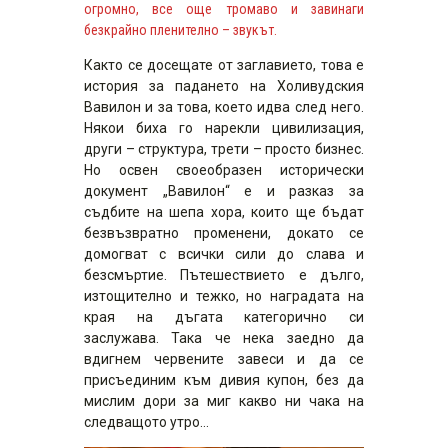
огромно, все още тромаво и завинаги
безкрайно пленително – звукът.
Както се досещате от заглавието, това е
история за падането на Холивудския
Вавилон и за това, което идва след него.
Някои биха го нарекли цивилизация,
други – структура, трети – просто бизнес.
Но освен своеобразен исторически
документ „Вавилон“ е и разказ за
съдбите на шепа хора, които ще бъдат
безвъзвратно променени, докато се
домогват с всички сили до слава и
безсмъртие. Пътешествието е дълго,
изтощително и тежко, но наградата на
края на дъгата категорично си
заслужава. Така че нека заедно да
вдигнем червените завеси и да се
присъединим към дивия купон, без да
мислим дори за миг какво ни чака на
следващото утро…