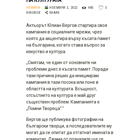
НОВИНИ
НОЕМВРИ 2, 2022
485
3
KINOBOX
SHARE
Актьорът Юлиан Вергов стартира своя
кампания в социалните мрежи, чрез
която да акцентира върху късата памет
на българина, когато става въпрос за
изкуство и култура.
„Смятам, че един от основните ни
проблеми днес е късата памет. Поради
тази причина реших да инициирам
кампания в тази посока или поне в
областта на културата. Всъщност,
отсъстието на култура е май друг
съществен проблем. Кампанията е
„Помни Твореца“.“
Вергов ще публикува фотографии на
български творци, а последователите му
могат да се опитат да отгатнат имената в
коментар. Двама от позналите ще се