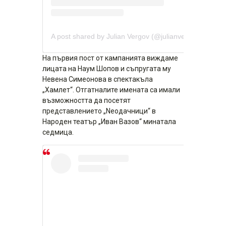
A post shared by Julian Vergov (@julianvergovofficial)
На първия пост от кампанията виждаме
лицата на Наум Шопов и съпругата му
Невена Симеонова в спектакъла
„Хамлет“. Отгатналите имената са имали
възможността да посетят
представлението „Neoдачници“ в
Народен театър „Иван Вазов“ минатала
седмица.