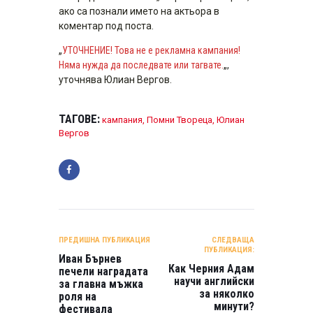
ако са познали името на актьора в
коментар под поста.
„
УТОЧНЕНИЕ! Това не е рекламна кампания!
Няма нужда да последвате или тагвате.
„,
уточнява Юлиан Вергов.
ТАГОВЕ:
кампания
,
Помни Твореца
,
Юлиан
Вергов
НАВИГАЦИЯ
ПРЕДИШНА ПУБЛИКАЦИЯ
СЛЕДВАЩА
ПУБЛИКАЦИЯ:
Иван Бърнев
Как Черния Адам
печели наградата
научи английски
за главна мъжка
за няколко
роля на
минути?
фестивала