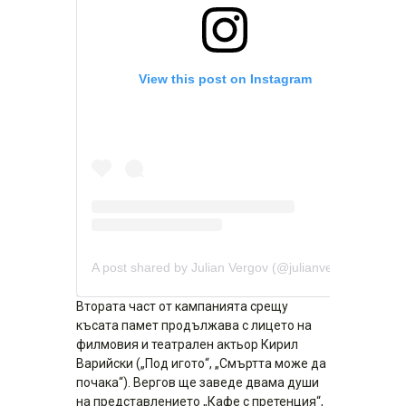
View this post on Instagram
A post shared by Julian Vergov (@julianvergovofficial)
Втората част от кампанията срещу
късата памет продължава с лицето на
филмовия и театрален актьор Кирил
Варийски („Под игото“, „Смъртта може да
почака“). Вергов ще заведе двама души
на представлението „Кафе с претенция“,