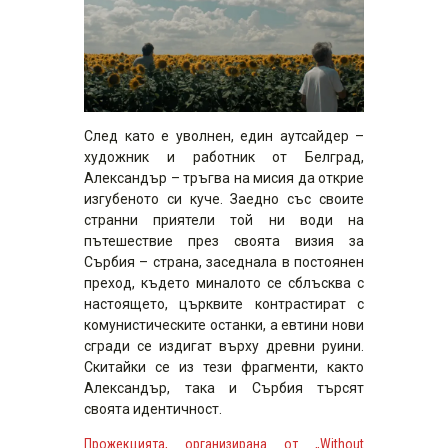
След като е уволнен, един аутсайдер –
художник и работник от Белград,
Александър – тръгва на мисия да открие
изгубеното си куче. Заедно със своите
странни приятели той ни води на
пътешествие през своята визия за
Сърбия – страна, заседнала в постоянен
преход, където миналото се сблъсква с
настоящето, църквите контрастират с
комунистическите останки, а евтини нови
сгради се издигат върху древни руини.
Скитайки се из тези фрагменти, както
Александър, така и Сърбия търсят
своята идентичност.
Прожекцията, организирана от „Without