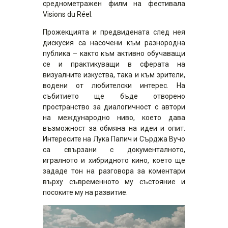
среднометражен филм на фестивала
Visions du Réel.
Прожекцията и предвидената след нея
дискусия са насочени към разнородна
публика – както към активно обучаващи
се и практикуващи в сферата на
визуалните изкуства, така и към зрители,
водени от любителски интерес. На
събитието ще бъде отворено
пространство за диалогичност с автори
на международно ниво, което дава
възможност за обмяна на идеи и опит.
Интересите на Лука Папич и Сърджа Вучо
са свързани с документалното,
игралното и хибридното кино, което ще
зададе тон на разговора за коментари
върху съвременното му състояние и
посоките му на развитие.