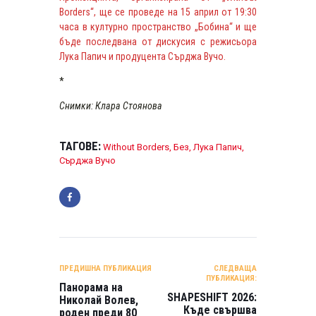
Borders“, ще се проведе на 15 април от 19:30
часа в културно пространство „Бобина“ и ще
бъде последвана от дискусия с режисьора
Лука Папич и продуцента Сърджа Вучо.
*
Снимки: Клара Стоянова
ТАГОВЕ:
Without Borders
,
Без
,
Лука Папич
,
Сърджа Вучо
НАВИГАЦИЯ
ПРЕДИШНА ПУБЛИКАЦИЯ
СЛЕДВАЩА
ПУБЛИКАЦИЯ:
Панорама на
SHAPESHIFT 2026:
Николай Волев,
Къде свършва
роден преди 80