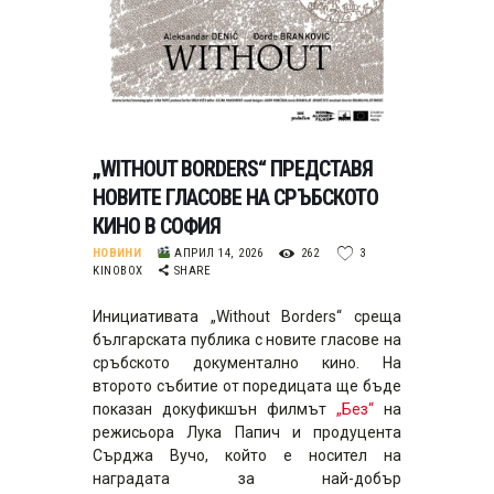
„WITHOUT BORDERS“ ПРЕДСТАВЯ
НОВИТЕ ГЛАСОВЕ НА СРЪБСКОТО
КИНО В СОФИЯ
НОВИНИ
АПРИЛ 14, 2026
262
3
KINOBOX
SHARE
Инициативата „Without Borders“
среща
българската публика с новите гласове на
сръбското документално кино. На
второто събитие от поредицата ще бъде
показан докуфикшън филмът
„Без“
на
режисьора Лука Папич и продуцента
Сърджа Вучо, който е носител на
наградата за най-добър