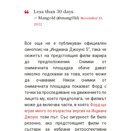
Less than 30 days.
— Mangold (@mang0ld)
November 13,
2022
Все още не е публикуван официален
синопсис на „Индиана Джоунс 5“, така че
сюжетът на предстоящия филм варира
до предположения. Снимки от
снимачната площадка обаче дават
няколко подсказки за това, което може
да очакваме. Някои снимки от
снимачната площадка показват Форд с
точки за проследяване на движението по
лицето му, което предполага, че филмът
може да включва части, в която
Форд ще
играе много по-възрастна версия на Индиана
Джоунс
този път. Със сигурност би било
резонно, ако предстоящият филм го
състари за избрани ретроспективни