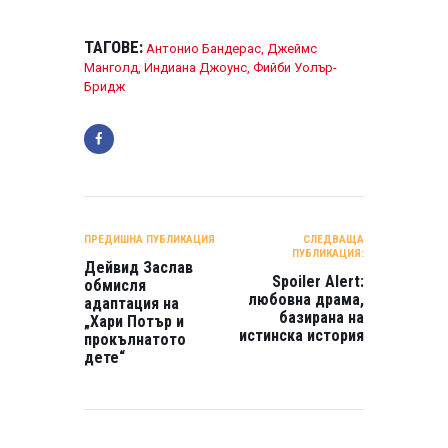
ТАГОВЕ:
Антонио Бандерас
,
Джеймс
Манголд
,
Индиана Джоунс
,
Фийби Уолър-
Бридж
НАВИГАЦИЯ
ПРЕДИШНА ПУБЛИКАЦИЯ
СЛЕДВАЩА
ПУБЛИКАЦИЯ:
Дейвид Заслав
Spoiler Alert:
обмисля
любовна драма,
адаптация на
базирана на
„Хари Потър и
истинска история
прокълнатото
дете“