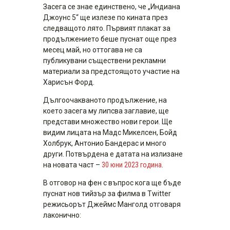
Засега се знае единствено, че „Индиана
Джоунс 5“ ще излезе по кината през
следващото лято. Първият плакат за
продължението беше пуснат още през
месец май, но оттогава не са
публикувани съществени рекламни
материали за предстоящото участие на
Харисън Форд.
Дългоочакваното продължение, на
което засега му липсва заглавие, ще
представи множество нови герои. Ще
видим лицата на Мадс Микелсен, Бойд
Холбрук, Антонио Бандерас и много
други. Потвърдена е датата на излизане
на новата част –
30 юни 2023 година
.
В отговор на фен с въпрос кога ще бъде
пуснат нов тийзър за филма в Тwitter
режисьорът Джеймс Манголд отговаря
лаконично: