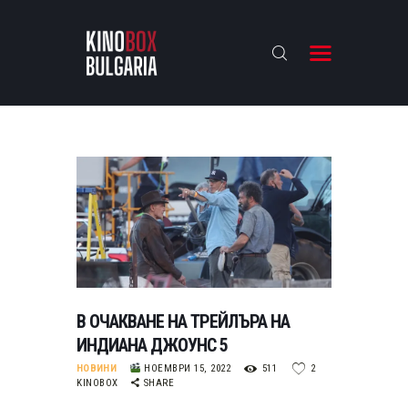
KINOBOX BULGARIA
НАЧАЛО
РЕВЮТА
АНАЛИЗИ
БАХТИ НАГРАДИТЕ
ИНТЕРВЮТА
ЗА НАС
В ОЧАКВАНЕ НА ТРЕЙЛЪРА НА
ИНДИАНА ДЖОУНС 5
НОВИНИ
НОЕМВРИ 15, 2022
511
2
KINOBOX
SHARE