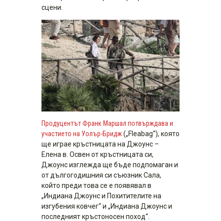
сцени.
Продуцентът Франк Маршал потвърждава и
участието на Уолър-Бридж
(„Fleabag“), която
ще играе кръстницата на Джоунс –
Елена в. Освен от кръстницата си,
Джоунс изглежда ще бъде подпомаган и
от дългогодишния си съюзник Сала,
който преди това се е появявал в
„Индиана Джоунс и Похитителите на
изгубения ковчег“ и „Индиана Джоунс и
последният кръстоносен поход“.