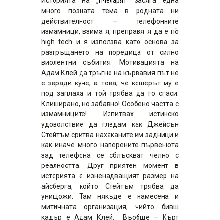
Историята на
„Пчеларят“
засяга една
много позната тема в родната ни
действителност – телефонните
измамници, взима я, преправя я да е по̀
high tech и я използва като основа за
разгръщането на поредица от силно
виолентни събития. Мотивацията на
Адам Клей да тръгне на кървавия път не
е заради куче, а това, че кошерът му е
под заплаха и той трябва да го спаси.
Клиширано, но забавно! Особено частта с
измамниците! Изпитвах истинско
удоволствие да гледам как Джейсън
Стейтъм сритва нахаканите им задници и
как иначе много наперените първенюта
зад телефона се сблъскват челно с
реалността. Друг приятен момент в
историята е изненадващият размер на
айсберга, който Стейтъм трябва да
унищожи. Там някъде е намесена и
митичната организация, чийто бивш
кадър е Адам Клей. Въобще – Кърт