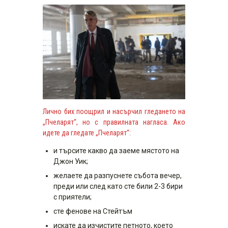
Лично бих поощрил и насърчил гледането на
„Пчеларят“, но с правилната нагласа.
Ако
идете да гледате „Пчеларят“:
и търсите какво да заеме мястото на
Джон Уик;
желаете да разпуснете събота вечер,
преди или след като сте били 2-3 бири
с приятели;
сте фенове на Стейтъм
искате да изчистите петното, което