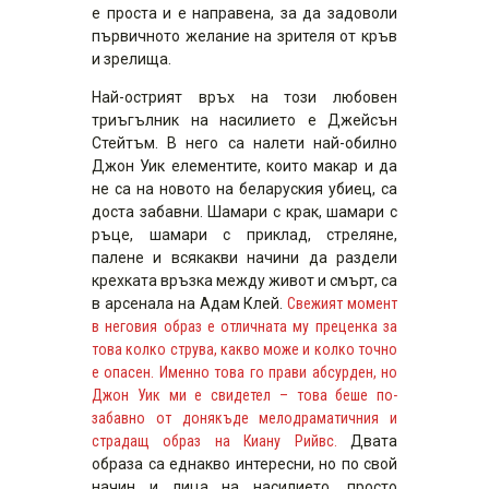
е проста и е направена, за да задоволи
първичното желание на зрителя от кръв
и зрелища.
Най-острият връх на този любовен
триъгълник на насилието е Джейсън
Стейтъм. В него са налети най-обилно
Джон Уик елементите, които макар и да
не са на новото на беларуския убиец, са
доста забавни. Шамари с крак, шамари с
ръце, шамари с приклад, стреляне,
палене и всякакви начини да раздели
крехката връзка между живот и смърт, са
в арсенала на Адам Клей.
Свежият момент
в неговия образ е отличната му преценка за
това колко струва, какво може и колко точно
е опасен. Именно това го прави абсурден, но
Джон Уик ми е свидетел – това беше по-
забавно от донякъде мелодраматичния и
страдащ образ на Киану Рийвс.
Двата
образа са еднакво интересни, но по свой
начин и лица на насилието, просто