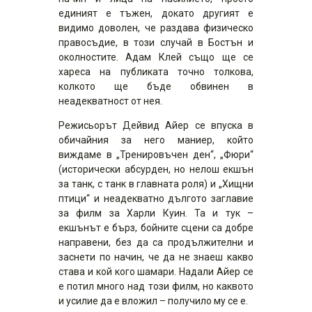
единият е тъжен, докато другият е
видимо доволен, че раздава физическо
правосъдие, в този случай в Бостън и
околностите. Адам Клей също ще се
хареса на публиката точно толкова,
колкото ще бъде обвинен в
неадекватност от нея.
Режисьорът Дейвид Айер се впуска в
обичайния за него маниер, който
виждаме в „Тренировъчен ден“, „Фюри“
(исторически абсурден, но нелош екшън
за танк, с танк в главната роля) и „Хищни
птици“ и неадекватно дългото заглавие
за филм за Харли Куин. Та и тук –
екшънът е бърз, бойните сцени са добре
направени, без да са продължителни и
заснети по начин, че да не знаеш какво
става и кой кого шамари. Надали Айер се
е потил много над този филм, но каквото
и усилие да е вложил – получило му се е.