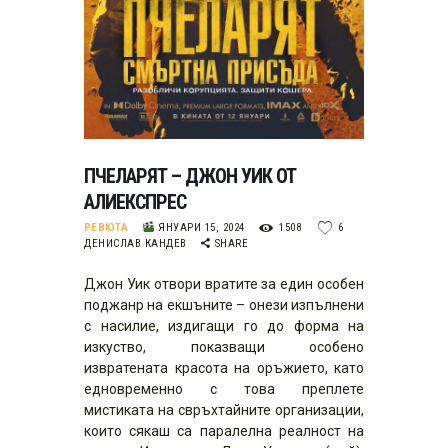
ПЧЕЛАРЯТ – ДЖОН УИК ОТ
АЛИЕКСПРЕС
РЕВЮТА
ЯНУАРИ 15, 2024
1508
6
ДЕНИСЛАВ КАНДЕВ
SHARE
Джон Уик отвори вратите за един особен
поджанр на екшъните – онези изпълнени
с насилие, издигащи гo до форма на
изкуство, показващи особено
извратената красота на оръжието, като
едновременно с това преплете
мистиката на свръхтайните организации,
които сякаш са паралелна реалност на