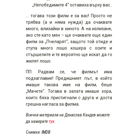
„Непобедимите 4“ оставиха върху вас..
… тогава този филм е за вас! Просто не
трябва (а и няма нужда) да очаквате
много, влизайки в киното. А на излизане,
ако сте като мен – ще очаквате още един
филм за „Пчеларят“, защото той отиде и
ступа много лошо кошера с осите и
стършелите и те вероятно ще искат да го
жилят лошо.
ПП: Радвам се, че филмът има
подзаглавие! Предишният път, в който
имаше такова име на филм, беше
„Мачете“. Тогава в залата имаше хора,
които бяха пристигнали с друга и доста
грешна нагласа за филма.
Всички материали на Денислав Кандев можете
да намерите
тук
.
Снимки:
IMDB