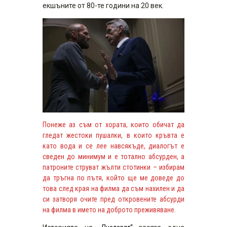
екшъните от 80-те години на 20 век.
Понеже аз съм от хората, които обичат да
гледат жестоки пушалки, в които кръвта е
като вода и се лее навсякъде, диалогът е
сведен до минимум и е тотално абсурден, а
патроните струват жълти стотинки – избирам
да тръгна по пътя, който ще ме доведе до
това след края на филма да съм нахилен и да
си затворя очите пред откровените абсурди
на филма в името на доброто преживяване.