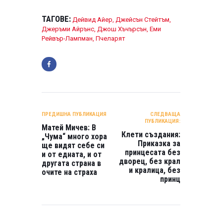
ТАГОВЕ:
Дейвид Айер
,
Джейсън Стейтъм
,
Джеръми Айрънс
,
Джош Хъчърсън
,
Еми
Рейвър-Лампман
,
Пчеларят
НАВИГАЦИЯ
ПРЕДИШНА ПУБЛИКАЦИЯ
СЛЕДВАЩА
ПУБЛИКАЦИЯ:
Матей Мичев: В
Клети създания:
„Чума“ много хора
Приказка за
ще видят себе си
принцесата без
и от едната, и от
дворец, без крал
другата страна в
и кралица, без
очите на страха
принц