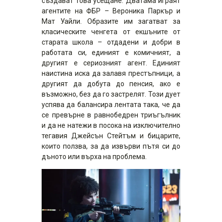
създават това усещане. Дватама играят
агентите на ФБР – Вероника Паркър и
Мат Уайли. Образите им загатват за
класическите ченгета от екшъните от
старата школа – отдадени и добри в
работата си, единият е комичният, а
другият е сериозният агент. Единият
наистина иска да залавя престъпници, а
другият да добута до пенсия, ако е
възможно, без да го застрелят. Този дует
успява да балансира лентата така, че да
се превърне в равнобедрен триъгълник
и да не натежи в посока на изключително
тегавия Джейсън Стейтъм и бицарите,
които ползва, за да извърви пътя си до
дъното или върха на проблема.