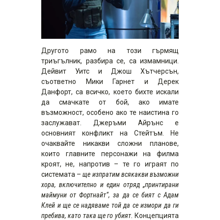
Другото рамо на този гърмящ
триъгълник, разбира се, са измамници.
Дейвит Уитс и Джош Хътчерсън,
съответно Мики Гарнет и Дерек
Данфорт, са всичко, което бихте искали
да смачкате от бой, ако имате
възможност, особено ако те наистина го
заслужават. Джеръми Айрънс е
основният конфликт на Стейтъм. Не
очаквайте никакви сложни планове,
които главните персонажи на филма
кроят, не, напротив – те го играят по
системата –
ще изпратим всякакви възможни
хора, включително и един отряд „принтирани
маймуни от Фортнайт“, за да се бият с Адам
Клей и ще се надяваме той да се измори да ги
пребива, като така ще го убият.
Концепцията