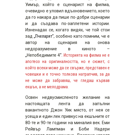
Уимър, който е сценарист на филма,
очевидно е уловил вдъхновението, което
да го накара да пише по-добри сценарии
и да създава по-заплетени истории.
Изненадах се, когато видях, че той стои
зад
„Пчеларят“
, особено като помним, че е
автор на сценария на онова
недоразумение в киното –
„
Непобедимите 4
“
.
Историята на филма не е
апотеоз на оригиналността, но е сюжет, с
който всеки може да се свърже, представен е
човешки и е точно толкова натрапчив, за да
не може да забравяш, че гледаш кървав
екшън, а не мелодрама.
Освен недвусмисленото желание на
настоящата лента да запълни
вакантното Джон Уик място, от нея се
усеща и един лек привкус на екшъните от
80-те и 90-те години на миналия век. Еми
Рейвър Лампман и Боби Надери