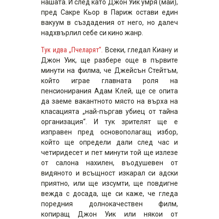
нашата. И след като Джон Уик умря (май),
пред Сакре Кьор в Париж остави един
вакуум в създадения от него, но далеч
надхвърлил себе си кино жанр.
Тук идва „Пчеларят“.
Всеки, гледал Киану и
Джон Уик, ще разбере още в първите
минути на филма, че Джейсън Стейтъм,
който играе главната роля на
пенсионирания Адам Клей, ще се опита
да заеме вакантното място на върха на
класацията „най-пъргав убиец от тайна
организация“. И тук зрителят ще е
изправен пред основополагащ избор,
който ще определи дали след час и
четиридесет и пет минути той ще излезе
от салона нахилен, въодушевен от
видяното и всъщност изкарал си адски
приятно, или ще изсумти, ще повдигне
вежда с досада, ще си каже, че гледа
поредния долнокачествен филм,
копиращ Джон Уик или някои от