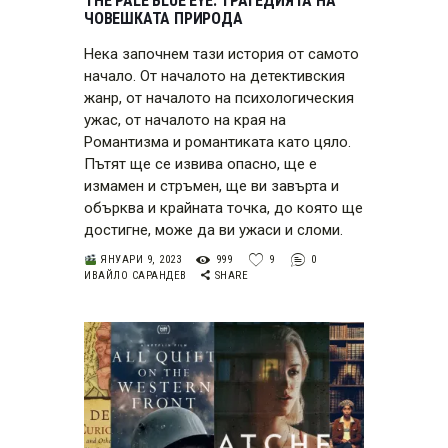
THE PALE BLUE EYE: ТРАГЕДИЯТА НА
ЧОВЕШКАТА ПРИРОДА
Нека започнем тази история от самото
начало. От началото на детективския
жанр, от началото на психологическия
ужас, от началото на края на
Романтизма и романтиката като цяло.
Пътят ще се извива опасно, ще е
измамен и стръмен, ще ви завърта и
обърква и крайната точка, до която ще
достигне, може да ви ужаси и сломи.
ЯНУАРИ 9, 2023
999
9
0
ИВАЙЛО САРАНДЕВ
SHARE