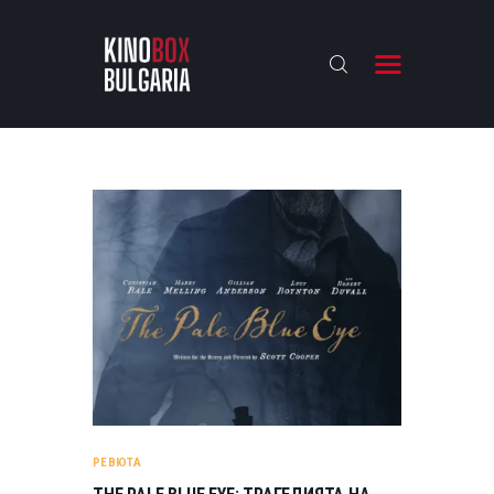
KINOBOX BULGARIA
НАЧАЛО
РЕВЮТА
АНАЛИЗИ
БАХТИ НАГРАДИТЕ
ИНТЕРВЮТА
ЗА НАС
РЕВЮТА