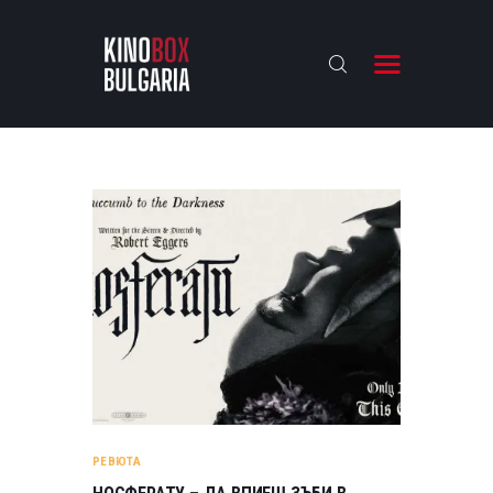
KINOBOX BULGARIA
НАЧАЛО
РЕВЮТА
АНАЛИЗИ
БАХТИ НАГРАДИТЕ
ИНТЕРВЮТА
ЗА НАС
РЕВЮТА