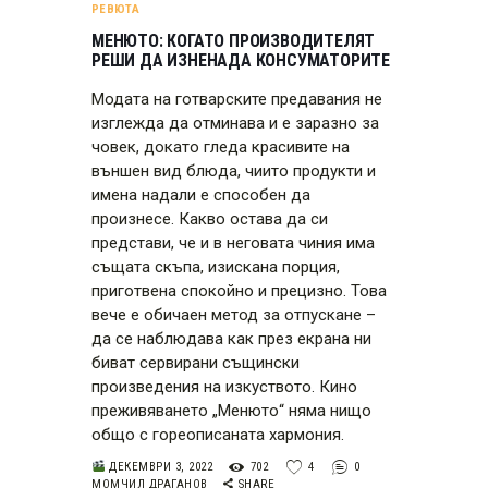
РЕВЮТА
МЕНЮТО: КОГАТО ПРОИЗВОДИТЕЛЯТ
РЕШИ ДА ИЗНЕНАДА КОНСУМАТОРИТЕ
Модата на готварските предавания не
изглежда да отминава и е заразно за
човек, докато гледа красивите на
външен вид блюда, чиито продукти и
имена надали е способен да
произнесе. Какво остава да си
представи, че и в неговата чиния има
същата скъпа, изискана порция,
приготвена спокойно и прецизно. Това
вече е обичаен метод за отпускане –
да се наблюдава как през екрана ни
биват сервирани същински
произведения на изкуството. Кино
преживяването „Менюто“ няма нищо
общо с гореописаната хармония.
ДЕКЕМВРИ 3, 2022
702
4
0
МОМЧИЛ ДРАГАНОВ
SHARE