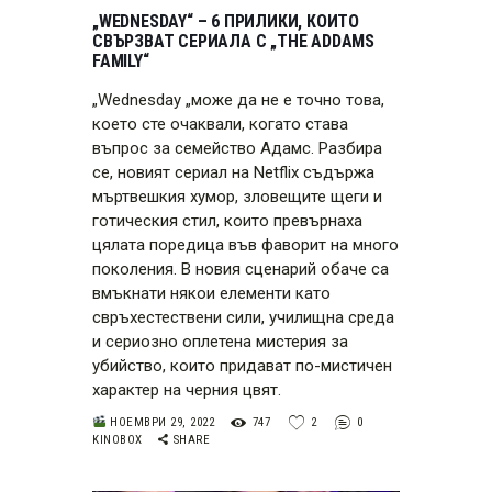
„WEDNESDAY“ – 6 ПРИЛИКИ, КОИТО
СВЪРЗВАТ СЕРИАЛА С „THE ADDAMS
FAMILY“
„Wednesday „може да не е точно това,
което сте очаквали, когато става
въпрос за семейство Адамс. Разбира
се, новият сериал на Netflix съдържа
мъртвешкия хумор, зловещите щеги и
готическия стил, които превърнаха
цялата поредица във фаворит на много
поколения. В новия сценарий обаче са
вмъкнати някои елементи като
свръхестествени сили, училищна среда
и сериозно оплетена мистерия за
убийство, които придават по-мистичен
характер на черния цвят.
НОЕМВРИ 29, 2022
747
2
0
KINOBOX
SHARE