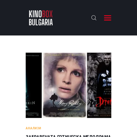
KINOBOX BULGARIA
НАЧАЛО
РЕВЮТА
АНАЛИЗИ
БАХТИ НАГРАДИТЕ
ИНТЕРВЮТА
ЗА НАС
АНАЛИЗИ