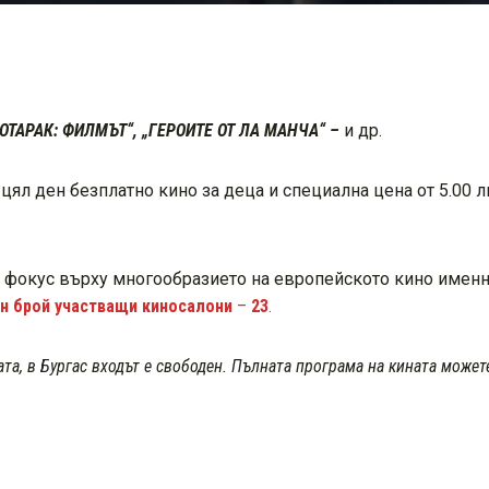
ОТАРАК: ФИЛМЪТ“, „ГЕРОИТЕ ОТ ЛА МАНЧА“ –
и др.
ял ден безплатно кино за деца и специална цена от 5.00 лв
и фокус върху многообразието на европейското кино именн
н брой участващи киносалони
–
23
.
ата, в Бургас входът е свободен. Пълната програма на кината може