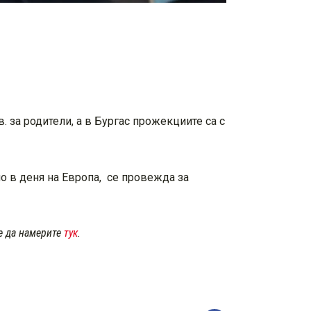
. за родители, а в Бургас прожекциите са с
о в деня на Европа, се провежда за
те да намерите
тук
.