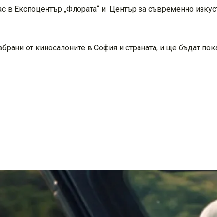
с в Експоцентър „Флората“ и Център за съвременно изкуств
збрани от киносалоните в София и страната, и ще бъдат пок