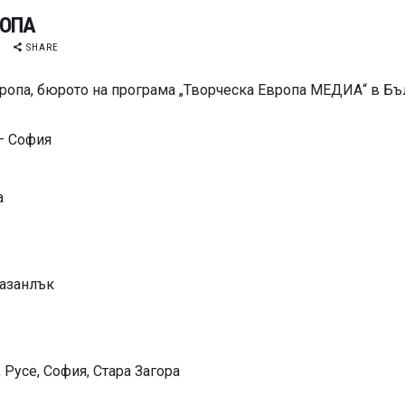
РОПА
X
SHARE
Европа, бюрото на програма „Творческа Европа МЕДИА“ в Бъ
 – София
а
Казанлък
 Русе, София, Стара Загора