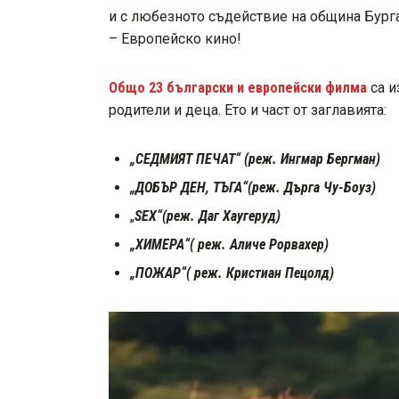
и с любезното съдействие на община Бурга
– Европейско кино!
Общо 23 български и европейски филма
са и
родители и деца. Ето и част от заглавията:
„СЕДМИЯТ ПЕЧАТ“ (реж. Ингмар Бергман)
„ДОБЪР ДЕН, ТЪГА“(реж. Дърга Чу-Боуз)
„
SEX
“(реж. Даг Хаугеруд)
„ХИМЕРА“(
реж. Аличе Рорвахер)
„ПОЖАР“(
реж. Кристиан Пецолд)