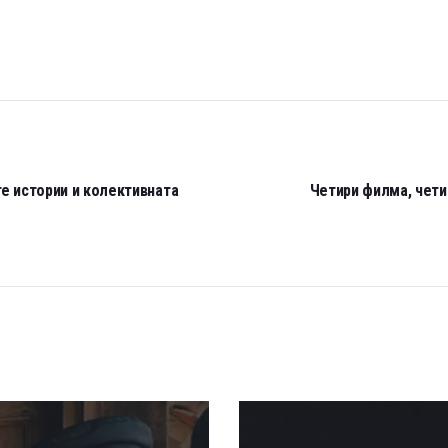
те истории и колективната
Четири филма, чети