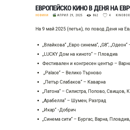
ЕВРОПЕЙСКО КИНО В ДЕНЯ НА ЕВ
НОВИНИ
АПРИЛ 29, 2025
862
4
KINOBO
На 9 май 2025 (петък), по повод Деня на 
„Влайкова“ „Евро синема“, „G8“, „Одеон“
„LUCKY Дом на киното“ – Пловдив
Фестивален и конгресен център – Варн
„Palace“ – Велико Търново
„Петър Слабаков“ – Каварна
„Латона“ – Силистра, Попово, Свищов, 
„Арабелла“ – Шумен, Разград
„Икар“ -Добрич
„Синема сити“ – Бургас, Варна, Пловдив,