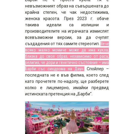
невъзможният образ на съвършената до
крайна степен, че чак недостижима,
женска красота. През 2023 г. обаче
такива идеали са излишни и
производителите на играчката измислят
всевъзможни версии, за да счупят
създадения от тях самите стереотип.
Вече
всяко малко момиче може да има кукла,
близка до своя образ, независимо от раса,
религия, че дори и генетично състояние – има
Барби със синдрома на Даун.
Спойлер –
последната не е във филма, което след
като прочетете по-надолу, ще разберете
колко е лицемерно, имайки предвид
истинската претенция на „Барби“.