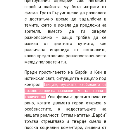
претрупания сценарий. Ако неговият
герой и шайката му бяха изтрити от
филма, Грета Гъруиг щеше да разполага
с достатъчно време да задълбочи в
темите, които е искала да предложи на
зрителя, вместо да ги хвърля
разнопосочно – защо трябва да се
излиза от цветната кутията, кое
различава индивида от останалите,
какво представлява равнопоставеността
между половете и т.н.
Преди пристигането на Барби и Кен в
истинския свят, ситуацията е изцяло под
контрол.
Танците, музиката, изобилието от
розово са все на правилните места в точните
количества.
Уви, филмът достига пика си
рано, когато двамата герои откриха я
особеностите, я недостатъците на
нашата реалност. Оттам нататък „Барби“
тръгва стремглаво и твърде смело в
посока социални коментари, лишени от