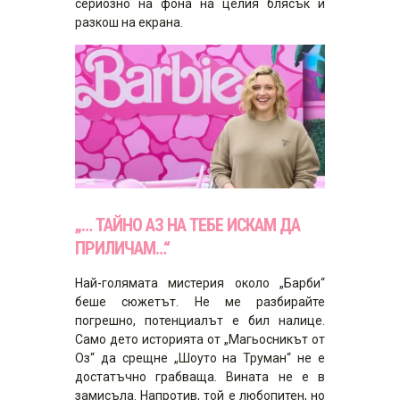
сериозно на фона на целия блясък и
разкош на екрана.
„… ТАЙНО АЗ НА ТЕБЕ ИСКАМ ДА
ПРИЛИЧАМ…“
Най-голямата мистерия около „Барби“
беше сюжетът. Не ме разбирайте
погрешно, потенциалът е бил налице.
Само дето историята от „Магьосникът от
Оз“ да срещне „Шоуто на Труман“ не е
достатъчно грабваща. Вината не е в
замисъла. Напротив, той е любопитен, но