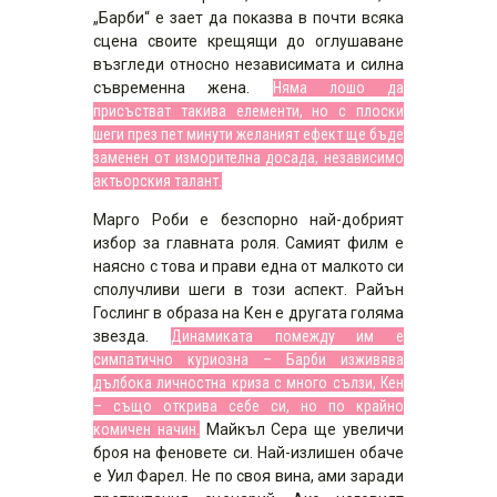
„Барби“ е зает да показва в почти всяка
сцена своите крещящи до оглушаване
възгледи относно независимата и силна
съвременна жена.
Няма лошо да
присъстват такива елементи, но с плоски
шеги през пет минути желаният ефект ще бъде
заменен от изморителна досада, независимо
актьорския талант.
Марго Роби е безспорно най-добрият
избор за главната роля. Самият филм е
наясно с това и прави една от малкото си
сполучливи шеги в този аспект. Райън
Гослинг в образа на Кен е другата голяма
звезда.
Динамиката помежду им е
симпатично куриозна – Барби изживява
дълбока личностна криза с много сълзи, Кен
– също открива себе си, но по крайно
комичен начин.
Майкъл Сера ще увеличи
броя на феновете си. Най-излишен обаче
е Уил Фарел. Не по своя вина, ами заради