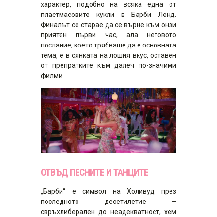
характер, подобно на всяка една от
пластмасовите кукли в Барби Ленд.
Финалът се старае да се върне към онзи
приятен първи час, ала неговото
послание, което трябваше да е основната
тема, е в сянката на лошия вкус, оставен
от препратките към далеч по-значими
филми.
ОТВЪД ПЕСНИТЕ И ТАНЦИТЕ
„Барби“ е символ на Холивуд през
последното десетилетие –
свръхлиберален до неадекватност, хем