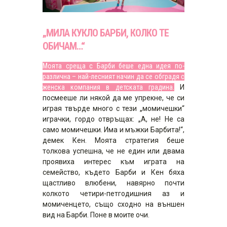
„МИЛА КУКЛО БАРБИ, КОЛКО ТЕ
ОБИЧАМ…“
Моята среща с Барби беше една идея по-
различна – най-лесният начин да се обградя с
женска компания в детската градина.
И
посмееше ли някой да ме упрекне, че си
играя твърде много с тези „момичешки“
играчки, гордо отвръщах: „А, не! Не са
само момичешки. Има и мъжки Барбита!“,
демек Кен. Моята стратегия беше
толкова успешна, че не един или двама
проявиха интерес към играта на
семейство, където Барби и Кен бяха
щастливо влюбени, навярно почти
колкото четири-петгодишния аз и
момиченцето, също сходно на външен
вид на Барби. Поне в моите очи.