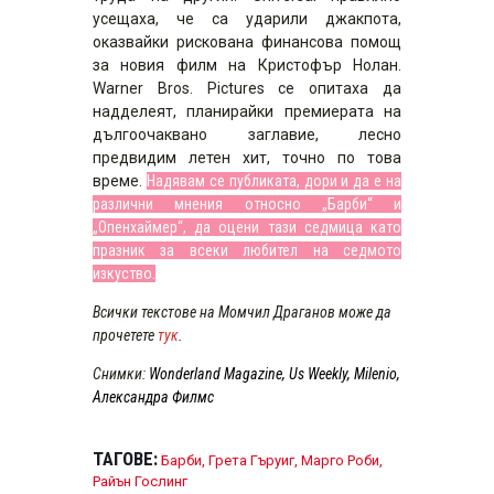
усещаха, че са ударили джакпота,
оказвайки рискована финансова помощ
за новия филм на Кристофър Нолан.
Warner Bros. Pictures се опитаха да
надделеят, планирайки премиерата на
дългоочаквано заглавие, лесно
предвидим летен хит, точно по това
време.
Надявам се публиката, дори и да е на
различни мнения относно „Барби“ и
„Опенхаймер“, да оцени тази седмица като
празник за всеки любител на седмото
изкуство.
Всички текстове на Момчил Драганов може да
прочетете
тук
.
Снимки:
Wonderland Magazine
,
Us Weekly
,
Milenio
,
Александра Филмс
ТАГОВЕ:
Барби
,
Грета Гъруиг
,
Марго Роби
,
Райън Гослинг