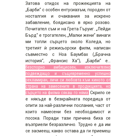
Затова отидох на прожекцията на
„Барби“ с особен ентусиазъм, породен от
носталгия и очаквания за искрено
забавление, боядисано в ярко розово.
Почитател съм и на Грета Гъруиг. „Лейди
Бърд“ е трогателен, „Малки жени“ винаги
ми топли сърцето около Коледа, но
третият ѝ режисьорски филм, написан
съвместно с Ноа Баумбах („Брачна
история“, „Франсис Ха“), „Барби“ е…
безспорно амбициозен, изключително
подвеждащо и същевременно успешно
рекламиран, личи си любовта към киното от
страна на замесените в продукцията, но
сърцето на филма сякаш го няма.
Скрило се
е някъде в безкрайната поредица от
опити за най-различни послания, част от
които намесени без необходимост и
посока. Поради тази причина биха се
възприели безразлично. Трудно е да им
се засмееш, какво остава да ги приемеш