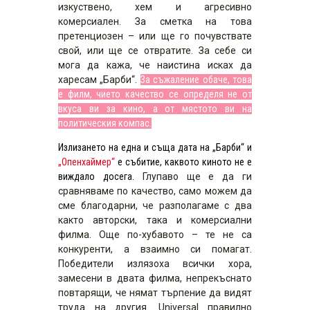
изкуствено, хем и агресивно
комерсиален. За сметка на това
претенциозен – или ще го почувствате
свой, или ще се отвратите. За себе си
мога да кажа, че наистина исках да
харесам „Барби“.
За съжаление обаче, това
е филм, чието качество се определя не от
вкуса ви за кино, а от мястото ви на
политическия компас.
Излизането на една и съща дата на „Барби“ и
„Опенхаймер“
е събитие, каквото киното не е
виждало досега.
Глупаво ще е да ги
сравняваме по качество, само можем да
сме благодарни, че разполагаме с два
както авторски, така и комерсиални
филма. Още по-хубавото – те не са
конкуренти, а взаимно си помагат.
Победители излязоха всички хора,
замесени в двата филма, непрекъснато
повтарящи, че нямат търпение да видят
труда на другия. Universal правилно