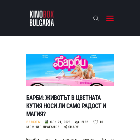
KINOBOX BULGARIA
НАЧАЛО
РЕВЮТА
АНАЛИЗИ
БАХТИ НАГРАДИТЕ
ИНТЕРВЮТА
ЗА НАС
БАРБИ: ЖИВОТЪТ В ЦВЕТНАТА
КУТИЯ НОСИ ЛИ САМО РАДОСТ И
МАГИЯ?
РЕВЮТА
ЮЛИ 21, 2023
2162
10
МОМЧИЛ ДРАГАНОВ
SHARE
Барби не е просто кукла. Тя е