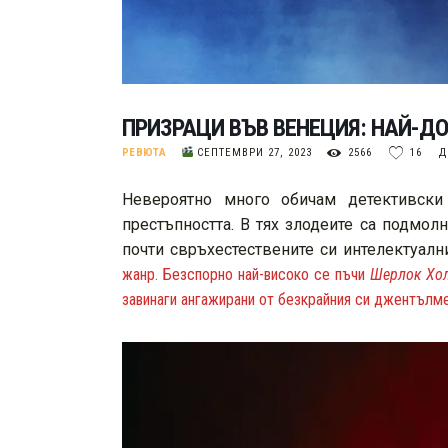
ПРИЗРАЦИ ВЪВ ВЕНЕЦИЯ: НАЙ-Д
РЕВЮТА
СЕПТЕМВРИ 27, 2023
2566
16
Д
Невероятно много обичам детективски
престъпността. В тях злодеите са подмол
почти свръхестествените си интелектуал
жанр. Безспорно най-високо се пъчи
Шерлок Хо
завинаги ангажирани от безкрайния си джентълм