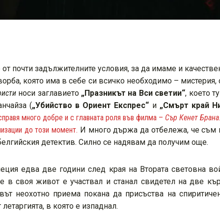
 от почти задължителните условия, за да имаме и качестве
творба, която има в себе си всичко необходимо – мистерия,
ристи
носи заглавието
„Празникът на Вси светии“
, което т
нчайза (
„Убийство в Ориент Експрес“
и
„Смърт край Н
справя много добре и с главната роля във филма –
Сър Кенет Брана
низации до този момент.
И много държа да отбележа, че съм 
белгийския детектив. Силно се надявам да получим още.
неция едва две години след края на Втората световна во
 че в своя живот е участвал и станал свидетел на две к
вът неохотно приема покана да присъства на спиритичен
 летаргията, в която е изпаднал.