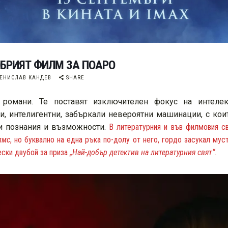
ОБРИЯТ ФИЛМ ЗА ПОАРО
ЕНИСЛАВ КАНДЕВ
SHARE
 романи. Те поставят изключителен фокус на интелек
ни, интелигентни, забъркали невероятни машинации, с кои
ни познания и възможности.
В литературния и във филмовия св
лмс
, но буквално на една ръка по-долу от него, гордо засукал мус
ески двубой за приза
„Най-добър детектив на литературния свят“
.