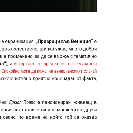
на екранизация.
„Призраци във Венеция“
е
 свръхестествено, щипка ужас, много добри
ук е променено, за да се върже с тематично
ил“
), а
историята за пореден път се намира във
. Спокойно мога да кажа, че венецианският случай
изключително приятно изненадан от факта,
йна.
Еркюл Поаро
е пенсиониран, живеещ в
ървави световни войни и множество други
 сеанс, по време на който той се оказва