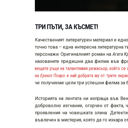
ТРИ ПЪТИ, ЗА КЪСМЕТ!
Качественият литературен материал е едно
точно това – една интересна литературна 
персонажи. Оригиналният роман на
Агата К
назованите предишни два филма във фра
вещите ръце на талантливия режисьор, който се 
на
Еркюл Поаро
е най-добрата му от трите екра
че получихме цели три успешни филма за 
Историята на лентата ни изпраща във Ве
доброволно изгнание, огорчен от факта,
проявления на човешката злина. Детекти
въвлечен в мистерия, която да го изкара от