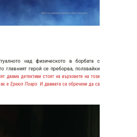
туалното над физическото в борбата с
то главният герой се преборва, ползвайки
ят двама детективи стоят на върховете на този
так е
Еркюл Поаро
. И двамата са обречени да са