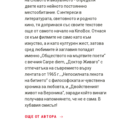
на словото и визуалното - определя
двете като нейното постояннно
местообитание. С интереси в
литературата, световното и родното
кино, тя допринася със своите текстове
oще от самото начало на KinoBox. Отнася
се към филмите не само като към
изкуство, а и като културен жест, затова
сред любимите ѝ заглавия попадат
именно „Обществото на мъртвите поети“
с вечния Carpe diem, „Доктор Живаго” с
отпечатъка на съвремието върху
лентата от 1965 г., „Непосилната лекота
на битието” с философската и чувствена
хроника за любовта, и „Двойственият
живот на Вероника“, заради който винаги
получава напомнянето, че не е сама. В
хубавия смисъл!
ОЩЕ ОТ АВТОРА