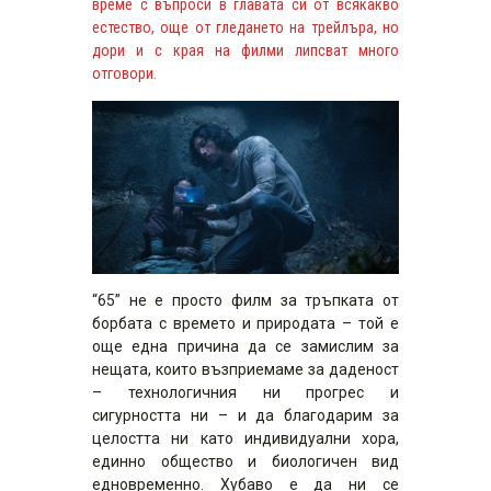
време с въпроси в главата си от всякакво
естество, още от гледането на трейлъра, но
дори и с края на филми липсват много
отговори.
“65” не е просто филм за тръпката от
борбата с времето и природата – той е
още една причина да се замислим за
нещата, които възприемаме за даденост
– технологичния ни прогрес и
сигурността ни – и да благодарим за
целостта ни като индивидуални хора,
единно общество и биологичен вид
едновременно. Хубаво е да ни се