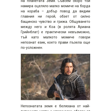
на планетата Земя. Съвсем скоро той
намира оцеляло малко момиче на борда
на кораба – добър повод да видим
главния ни герой, обзет от силно
бащинско чувство и грижа. Общуването
между него и Коа (в ролята Ариана
Грийнблат) е практически невъзможно,
тъй като малкото момиче говори
непознат език, което прави пъзела още
по-усложнен.
Непознатата земя е белязана от най-