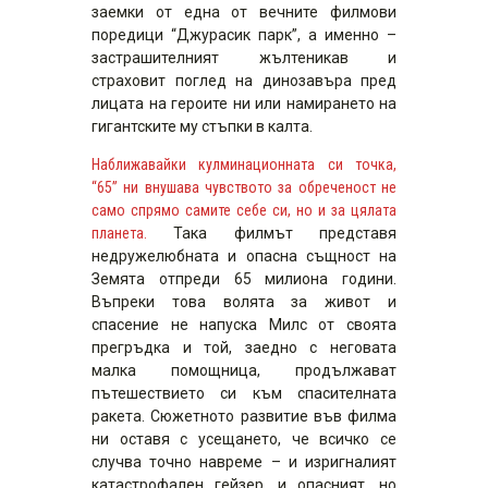
заемки от една от вечните филмови
поредици “Джурасик парк”, а именно –
застрашителният жълтеникав и
страховит поглед на динозавъра пред
лицата на героите ни или намирането на
гигантските му стъпки в калта.
Наближавайки кулминационната си точка,
“65” ни внушава чувството за обреченост не
само спрямо самите себе си, но и за цялата
планета.
Така филмът представя
недружелюбната и опасна същност на
Земята отпреди 65 милиона години.
Въпреки това волята за живот и
спасение не напуска Милс от своята
прегръдка и той, заедно с неговата
малка помощница, продължават
пътешествието си към спасителната
ракета. Сюжетното развитие във филма
ни оставя с усещането, че всичко се
случва точно навреме – и изригналият
катастрофален гейзер, и опасният, но