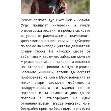
Режисьорското дуо Скот Бек и Брайън
Уудс прилагат интересни и умели
операторски решения в проекта си, което
се усеща от рационалните, примесени с
доза емоционалност начини на действие
по време на експедицията на двамата ни
главни герои. На няколко места се
забелязва и хаотичен, забързан монтаж
– рязко прекъсване на кадри и оставяне
на отворени финали между сцените.
Големите хищници, готови да осуетят
прибирането на Коа и Милс напомнят за
някои стари филмови любимци, а
придружаващата ги музика не се
натрапва
и ни помага изцяло да се
потопим в атмосферата на едно
отминало време. Твърде очаквано, но и
безкрайно приятно беше включването на