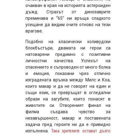
очакван в края на историята астероиден
дъжд. Страхът от динозаврите
преминава и “65” ни връща сладкото
усещане да видим очите отново на тези
врагове.
Подобно на класически холивудски
блокбъстъри, двамата ни герои са
натоварени предимно с позитивни
личностни качества. Успехът на
спасението е съпроводен от много болка
и емоция, показани чрез отлично
изградената връзка между Милс и Коа,
които макар и да не говорят на един и
същи език, се превръщат в огледални
образи на загубите, които понасят в
животите си. Отвореният финал на
филма създава чувство за
незавършеност, макар и поставената
задача пред героите ни да е привидно
изпълнена.
Така зрителите остават дълго