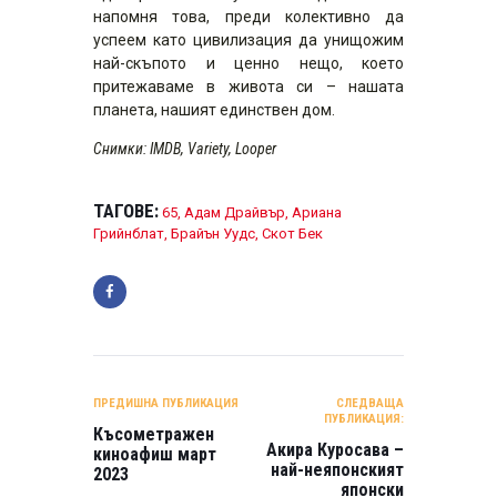
напомня това, преди колективно да
успеем като цивилизация да унищожим
най-скъпото и ценно нещо, което
притежаваме в живота си – нашата
планета, нашият единствен дом.
Снимки: IMDB, Variety, Looper
ТАГОВЕ:
65
,
Адам Драйвър
,
Ариана
Грийнблат
,
Брайън Уудс
,
Скот Бек
НАВИГАЦИЯ
ПРЕДИШНА ПУБЛИКАЦИЯ
СЛЕДВАЩА
ПУБЛИКАЦИЯ:
Късометражен
Акира Курoсава –
киноафиш март
най-неяпонският
2023
японски