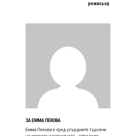
режисьор
ЗА ЕММА ПЕКОВА
Емма Пекова е сред усърдните търсачи