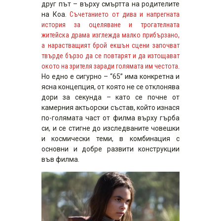
друг път – върху смъртта на родителите
на Коа.
Съчетанието от дива и напрегната
история за оцеляване и трогателната
житейска драма изглежда малко прибързано,
а нарастващият брой екшън сцени започват
твърде бързо да се повтарят и да изтощават
окото на зрителя заради голямата им честота.
Но едно е сигурно – “65” има конкретна и
ясна концепция, от която не се отклонява
дори за секунда – като се почне от
камерния актьорски състав, който изнася
по-голямата част от филма върху гърба
си, и се стигне до изследваните човешки
и космически теми, в комбинация с
основни и добре развити конструкции
във филма.