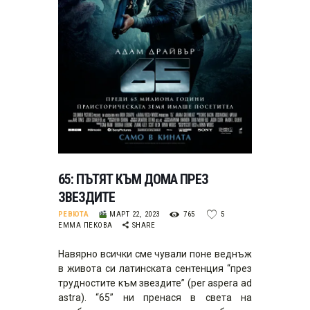
65: ПЪТЯТ КЪМ ДОМА ПРЕЗ
ЗВЕЗДИТЕ
РЕВЮТА
МАРТ 22, 2023
765
5
ЕММА ПЕКОВА
SHARE
Навярно всички сме чували поне веднъж
в живота си латинската сентенция “през
трудностите към звездите” (per aspera ad
astra). “65” ни пренася в света на