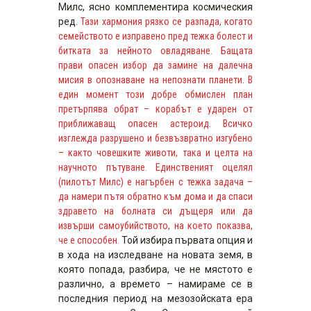
Милс, ясно комплементира космическия
ред.
Тази хармония рязко се разпада, когато
семейството е изправено пред тежка болест и
битката за нейното овладяване. Бащата
прави опасен избор да замине на далечна
мисия в опознаване на непознати планети. В
един момент този добре обмислен план
претърпява обрат – корабът е ударен от
приближаващ опасен астероид. Всичко
изглежда разрушено и безвъзвратно изгубено
– както човешките животи, така и целта на
научното пътуване. Единственият оцелял
(пилотът Милс) е нагърбен с тежка задача –
да намери пътя обратно към дома и да спаси
здравето на болната си дъщеря или да
извърши самоубийството, на което показва,
че е способен.
Той избира първата опция и
в хода на изследване на новата земя, в
която попада, разбира, че не мястото е
различно, а времето – намираме се в
последния период на мезозойската ера