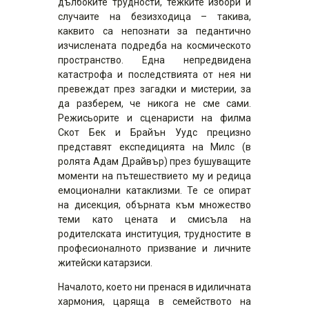
дълбоките трудности, тежките избори и
случаите на безизходица – такива,
каквито са непознати за педантично
изчислената подредба на космическото
пространство. Една непредвидена
катастрофа и последствията от нея ни
превеждат през загадки и мистерии, за
да разберем, че никога не сме сами.
Режисьорите и сценаристи на филма
Скот Бек и Брайън Уудс прецизно
представят експедицията на Милс (в
ролята Адам Драйвър) през бушуващите
моменти на пътешествието му и редица
емоционални катаклизми. Те се опират
на дисекция, обърната към множество
теми като цената и смисъла на
родителската институция, трудностите в
професионалното призвание и личните
житейски катарзиси.
Началото, което ни пренася в идиличната
хармония, царяща в семейството на