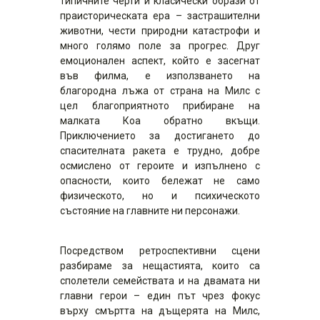
типичните черти и класически образи от
праисторическата ера – застрашителни
животни, чести природни катастрофи и
много голямо поле за прогрес. Друг
емоционален аспект, който е засегнат
във филма, е използването на
благородна лъжа от страна на Милс с
цел благоприятното прибиране на
малката Коа обратно вкъщи.
Приключението за достигането до
спасителната ракета е трудно, добре
осмислено от героите и изпълнено с
опасности, които бележат не само
физическото, но и психическото
състояние на главните ни персонажи.
Посредством ретроспективни сцени
разбираме за нещастията, които са
сполетели семействата и на двамата ни
главни герои – един път чрез фокус
върху смъртта на дъщерята на Милс,