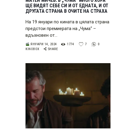
МАТЕЙ МИЧЕВ: В „ЧУМА“ МНОГО ХОРА
ЩЕ ВИДЯТ СЕБЕ СИ И ОТ ЕДНАТА, И ОТ
ДРУГАТА СТРАНА В ОЧИТЕ НА СТРАХА
На 19 януари по кината в цялата страна
предстои премиерата на „Чума“ –
вдъхновен от…
ЯНУАРИ 14, 2024
1774
7
0
KINOBOX
SHARE