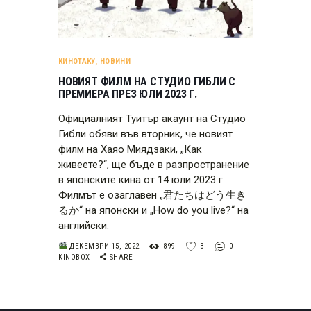
КИНОТАКУ
,
НОВИНИ
НОВИЯТ ФИЛМ НА СТУДИО ГИБЛИ С
ПРЕМИЕРА ПРЕЗ ЮЛИ 2023 Г.
Официалният Туитър акаунт на Студио
Гибли обяви във вторник, че новият
филм на Хаяо Миядзаки, „Как
живеете?“, ще бъде в разпространение
в японските кина от 14 юли 2023 г.
Филмът е озаглавен „君たちはどう生き
るか“ на японски и „How do you live?“ на
английски.
ДЕКЕМВРИ 15, 2022
899
3
0
KINOBOX
SHARE