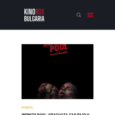
KINOBOX BULGARIA
НАЧАЛО
РЕВЮТА
АНАЛИЗИ
БАХТИ НАГРАДИТЕ
ИНТЕРВЮТА
ЗА НАС
РЕВЮТА