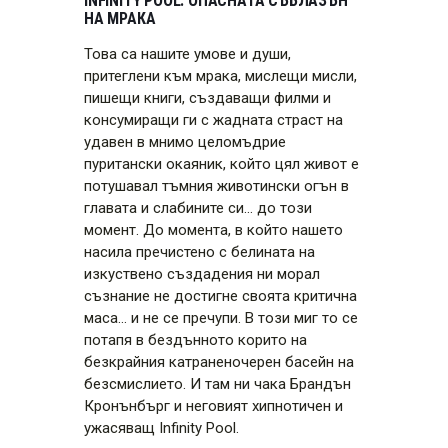
INFINITY POOL: ОПАСНАТА СЪБЛАЗЪН
НА МРАКА
Това са нашите умове и души,
притеглени към мрака, мислещи мисли,
пишещи книги, създаващи филми и
консумиращи ги с жадната страст на
удавен в мнимо целомъдрие
пуритански окаяник, който цял живот е
потушавал тъмния животински огън в
главата и слабините си… до този
момент. До момента, в който нашето
насила пречистено с белината на
изкуствено създадения ни морал
съзнание не достигне своята критична
маса… и не се пречупи. В този миг то се
потапя в бездънното корито на
безкрайния катраненочерен басейн на
безсмислието. И там ни чака Брандън
Кронънбърг и неговият хипнотичен и
ужасяващ Infinity Pool.