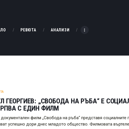
НАЧАЛО
РЕВЮТА
KINOBOX BULGARIA
АЛО
РЕВЮТА
АНАЛИЗИ
АНАЛИЗИ
БАХТИ НАГРАДИТЕ
ИНТЕРВЮТА
ЗА НАС
ТА
Л ГЕОРГИЕВ: „СВОБОДА НА РЪБА“ Е СОЦИАЛ
ЕРПВА С ЕДИН ФИЛМ
 документален филм „Свобода на ръба“ представя социалните 
ват успешно дори днес младото общество. Филмовата въртележ