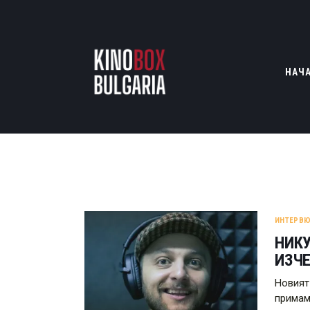
НАЧ
ИНТЕРВЮ
НИКУ
ИЗЧ
Новият
примам