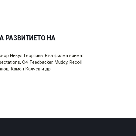
А РАЗВИТИЕТО НА
сьор Никул Георгиев. Във филма взимат
tations, C4, Feedbacker, Muddy, Recoil,
анов, Камен Калчев и др.