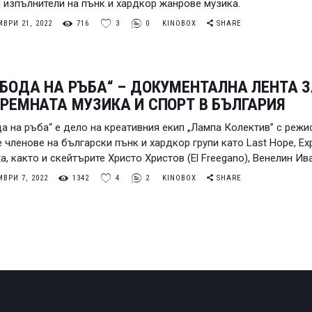
и изпълнители на пънк и хардкор жанрове музика.
ВРИ 21, 2022
716
3
0
KINOBOX
SHARE
БОДА НА РЪБА“ – ДОКУМЕНТАЛНА ЛЕНТА З
РЕМНАТА МУЗИКА И СПОРТ В БЪЛГАРИЯ
а на ръба“ е дело на креативния екип „Лампа Колектив” с режи
 членове на български пънк и хардкор групи като Last Hope, Expec
a, както и скейтърите Христо Христов (El Freegano), Венелин Ив
ВРИ 7, 2022
1342
4
2
KINOBOX
SHARE