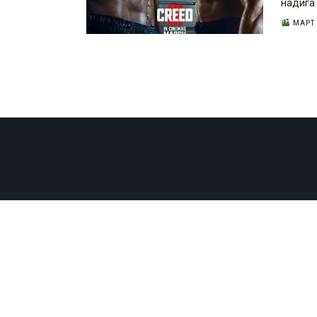
надига
МАРТ 