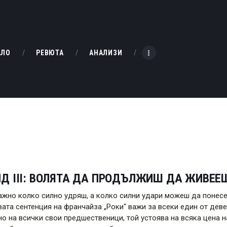
НАЧАЛО
РЕВЮТА
KINOBOX BULGARIA
АЛО
РЕВЮТА
АНАЛИЗИ
АНАЛИЗИ
БАХТИ НАГРАДИТЕ
ИНТЕРВЮТА
ЗА НАС
Д III: ВОЛЯТА ДА ПРОДЪЛЖИШ ДА ЖИВЕЕ
важно колко силно удряш, а колко силни удари можеш да понес
ата сентенция на франчайза „Роки“ важи за всеки един от деветт
о на всички свои предшественици, той устоява на всяка цена н