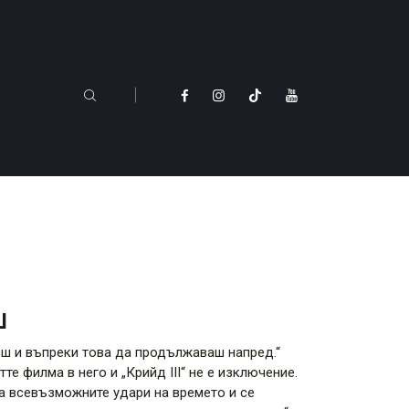
Ш
еш и въпреки това да продължаваш напред.“
е филма в него и „Крийд III“ не е изключение.
а всевъзможните удари на времето и се