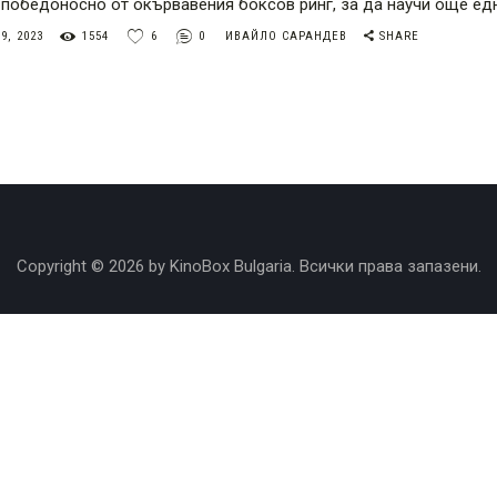
 победоносно от окървавения боксов ринг, за да научи още едн
9, 2023
1554
6
0
ИВАЙЛО САРАНДЕВ
SHARE
Copyright © 2026 by KinoBox Bulgaria. Всички права запазени.