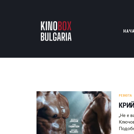
НАЧ
РЕВЮТА
КРИЙ
„Не е 
Ключов
Подобн