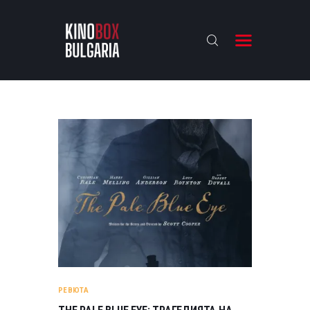
KINOBOX BULGARIA
НАЧАЛО
РЕВЮТА
АНАЛИЗИ
БАХТИ НАГРАДИТЕ
ИНТЕРВЮТА
ЗА НАС
РЕВЮТА