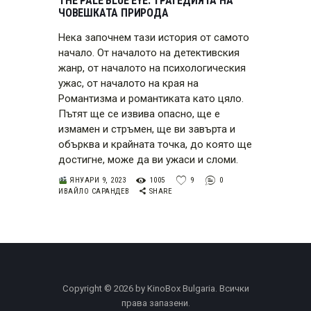
THE PALE BLUE EYE: ТРАГЕДИЯТА НА
ЧОВЕШКАТА ПРИРОДА
Нека започнем тази история от самото
начало. От началото на детективския
жанр, от началото на психологическия
ужас, от началото на края на
Романтизма и романтиката като цяло.
Пътят ще се извива опасно, ще е
измамен и стръмен, ще ви завърта и
обърква и крайната точка, до която ще
достигне, може да ви ужаси и сломи.
ЯНУАРИ 9, 2023
1005
9
0
ИВАЙЛО САРАНДЕВ
SHARE
Copyright © 2026 by KinoBox Bulgaria. Всички
права запазени.