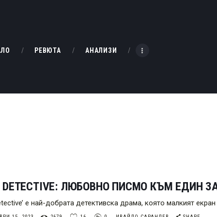
НАЧАЛО
РЕВЮТА
KINOBOX BULGARIA
АЛО
РЕВЮТА
АНАЛИЗИ
АНАЛИЗИ
БАХТИ НАГРАДИТЕ
ИНТЕРВЮТА
ЗА НАС
 DETECTIVE: ЛЮБОВНО ПИСМО КЪМ ЕДИН 
etective’ е най-добрата детективска драма, която малкият екра
РИ 15, 2023
2679
16
0
ИВАЙЛО САРАНДЕВ
SHARE