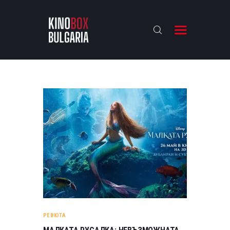
KINOBOX BULGARIA
НАЧАЛО
РЕВЮТА
АНАЛИЗИ
БАХТИ НАГРАДИТЕ
ИНТЕРВЮТА
ЗА НАС
РЕВЮТА