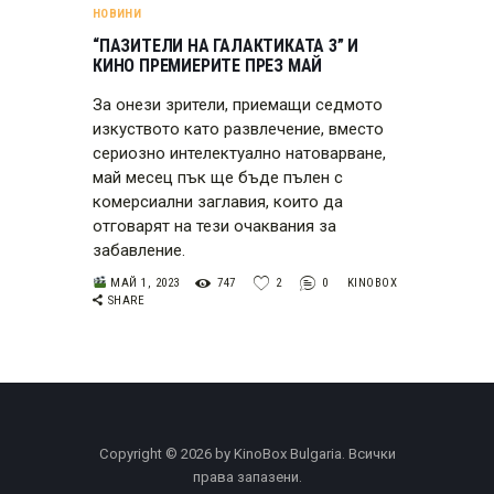
НОВИНИ
“ПАЗИТЕЛИ НА ГАЛАКТИКАТА 3” И
КИНО ПРЕМИЕРИТЕ ПРЕЗ МАЙ
За онези зрители, приемащи седмото
изкуството като развлечение, вместо
сериозно интелектуално натоварване,
май месец пък ще бъде пълен с
комерсиални заглавия, които да
отговарят на тези очаквания за
забавление.
МАЙ 1, 2023
747
2
0
KINOBOX
SHARE
Copyright © 2026 by KinoBox Bulgaria. Всички
права запазени.