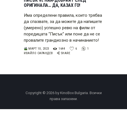
ПИСЪК VI: НАЙ-ДОБРИЯТ СЛЕД
ОРИГИНАЛА… ДА, КАЗАХ ГО!
Има определени правила, които трябва
да спазвате, за да можете да напишете
(умерено) успешно ревю на филм от
поредицата “Писък” или поне да не се
провалите грандиозно в начинанието!
МАРТ 10, 2023
1644
6
1
ИВАЙЛО САРАНДЕВ
SHARE
Copyright © 2026 by KinoBox Bulgaria. Всички
права запазени.