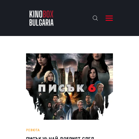
KINOBOX BULGARIA
НАЧАЛО
РЕВЮТА
АНАЛИЗИ
БАХТИ НАГРАДИТЕ
ИНТЕРВЮТА
ЗА НАС
РЕВЮТА