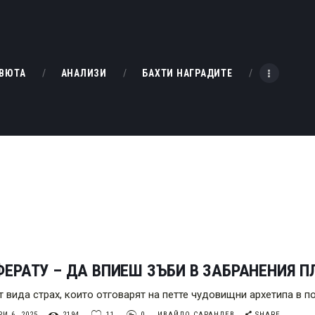
НАЧАЛО
РЕВЮТА
KINOBOX BULGARIA
ВЮТА
АНАЛИЗИ
БАХТИ НАГРАДИТЕ
АНАЛИЗИ
БАХТИ НАГРАДИТЕ
ИНТЕРВЮТА
ЗА НАС
ЕРАТУ – ДА ВПИЕШ ЗЪБИ В ЗАБРАНЕНИЯ П
т вида страх, които отговарят на петте чудовищни архетипа в п
И 6, 2025
2194
11
0
ИВАЙЛО САРАНДЕВ
SHARE