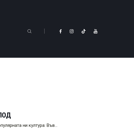
ЛОД
опулярната ни култура: Във…