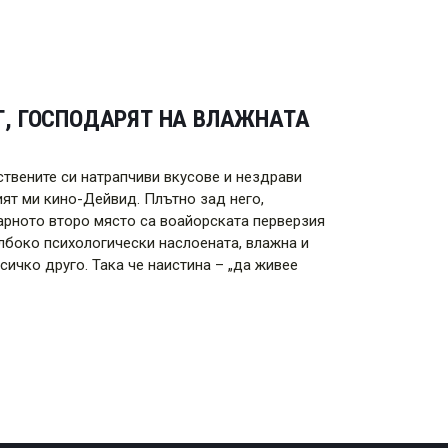
Г, ГОСПОДАРЯТ НА ВЛАЖНАТА
твените си натрапчиви вкусове и нездрави
ят ми кино-Дейвид. Плътно зад него,
арното второ място са воайорската перверзия
боко психологически наслоената, влажна и
сичко друго. Така че наистина – „да живее