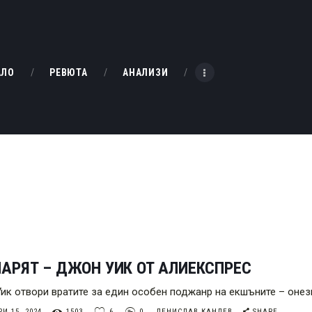
НАЧАЛО
РЕВЮТА
KINOBOX BULGARIA
АЛО
РЕВЮТА
АНАЛИЗИ
АНАЛИЗИ
БАХТИ НАГРАДИТЕ
ИНТЕРВЮТА
ЗА НАС
АРЯТ – ДЖОН УИК ОТ АЛИЕКСПРЕС
ик отвори вратите за един особен поджанр на екшъните – онез
И 15, 2024
1503
6
0
ДЕНИСЛАВ КАНДЕВ
SHARE