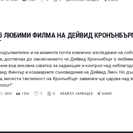
 5 ЛЮБИМИ ФИЛМА НА ДЕЙВИД КРОНЪНБЪР
Т
родължително и на моменти почти клинично изследване на собс
и, достигнах до заключението че Дейвид Кронънбърг е любими
ени във вековна схватка за надмощие и контрол над неблагод
вид Финчър и кошмарните съновидения на Дейвид Линч. Но дъл
а, месеста тактилност на Кронънбърг завинаги ще царува над в
плът!“.
7, 2023
1596
7
0
ИВАЙЛО САРАНДЕВ
SHARE