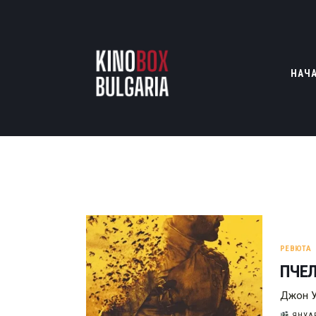
НАЧ
РЕВЮТА
ПЧЕЛ
Джон У
ЯНУАР