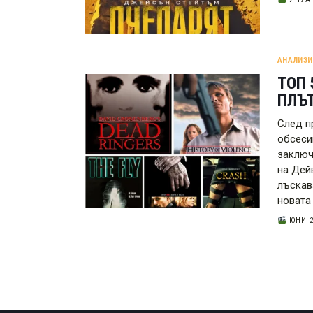
АНАЛИЗИ
ТОП
ПЛЪ
След п
обсеси
заключ
на Дей
лъскав
новата 
ЮНИ 2