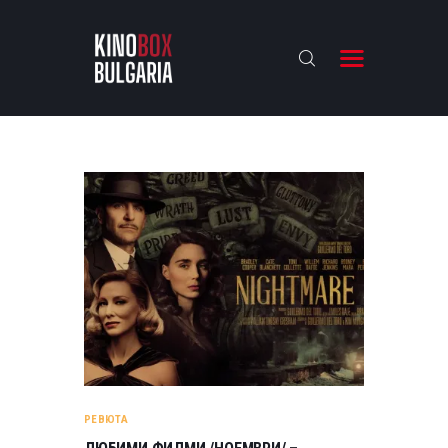
KINOBOX BULGARIA
НАЧАЛО
РЕВЮТА
АНАЛИЗИ
БАХТИ НАГРАДИТЕ
ИНТЕРВЮТА
ЗА НАС
РЕВЮТА