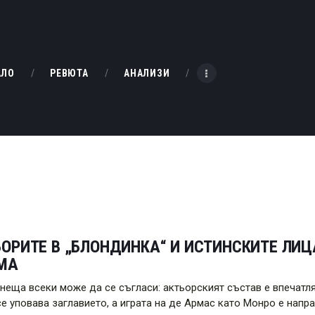
НАЧАЛО
РЕВЮТА
KINOBOX BULGARIA
АЛО
РЕВЮТА
АНАЛИЗИ
АНАЛИЗИ
БАХТИ НАГРАДИТЕ
ИНТЕРВЮТА
ЗА НАС
ОРИТЕ В „БЛОНДИНКА“ И ИСТИНСКИТЕ ЛИ
МА
 неща всеки може да се съгласи: актьорският състав е впечатл
се уповава заглавието, а играта на де Армас като Монро е нап