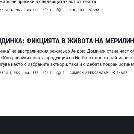
жителни прилики в следващата част от текста.
ВРИ 16, 2022
466
4
0
KINOBOX
SHARE
НДИНКА: ФИКЦИЯТА В ЖИВОТА НА МЕРИЛИ
инка“ на австралийския режисьор Андрю Доминик стана част от
. Обвързвайки новата продукция на Netflix с едно от най-извест
игува както с избраните актьори, така и с дебата покрай истин
ВРИ 8, 2022
1587
7
2
СИМЕОН АЛЕКСАНДЪР
SHARE