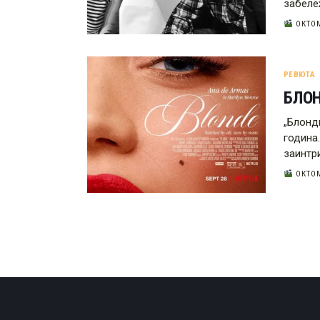
забеле
ОКТОМ
РЕВЮТА
БЛО
„Блонд
година
заинтр
ОКТОМ