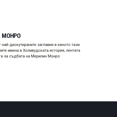
Н МОНРО
 най-дискутираните заглавия в киното тази
ните имена в Холивудската история, лентата
ата за съдбата на Мерилин Монро.