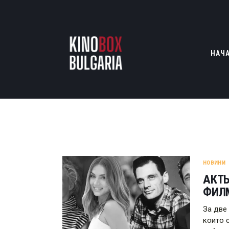
НАЧ
НОВИНИ
АКТЬ
ФИЛ
За две
които 