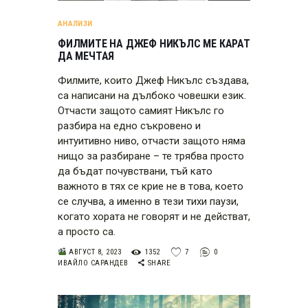
АНАЛИЗИ
ФИЛМИТЕ НА ДЖЕФ НИКЪЛС МЕ КАРАТ
ДА МЕЧТАЯ
Филмите, които Джеф Никълс създава,
са написани на дълбоко човешки език.
Отчасти защото самият Никълс го
разбира на едно съкровено и
интуитивно ниво, отчасти защото няма
нищо за разбиране – те трябва просто
да бъдат почувствани, тъй като
важното в тях се крие не в това, което
се случва, а именно в тези тихи паузи,
когато хората не говорят и не действат,
а просто са.
АВГУСТ 8, 2023
1352
7
0
ИВАЙЛО САРАНДЕВ
SHARE