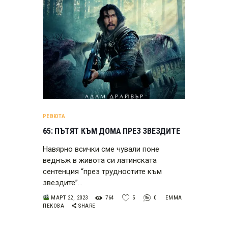
РЕВЮТА
65: ПЪТЯТ КЪМ ДОМА ПРЕЗ ЗВЕЗДИТЕ
Навярно всички сме чували поне
веднъж в живота си латинската
сентенция “през трудностите към
звездите”…
МАРТ 22, 2023
764
5
0
ЕММА
ПЕКОВА
SHARE