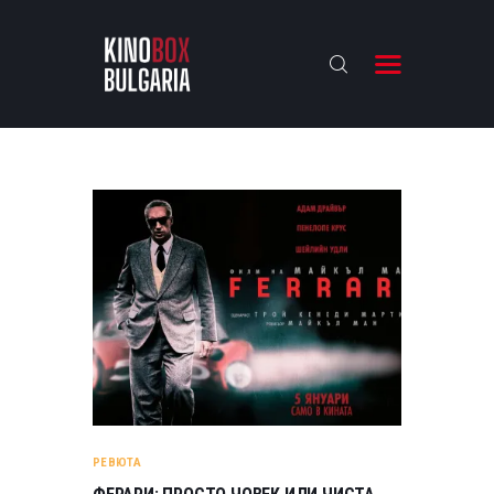
KINOBOX BULGARIA
НАЧАЛО
РЕВЮТА
АНАЛИЗИ
БАХТИ НАГРАДИТЕ
ИНТЕРВЮТА
ЗА НАС
РЕВЮТА