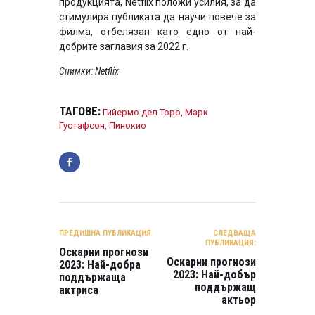
продукцията, Netflix положи усилия, за да
стимулира публиката да научи повече за
филма, отбелязан като едно от най-
добрите заглавия за 2022 г.
Снимки: Netflix
ТАГОВЕ:
Гийермо дел Торо
,
Марк
Густафсон
,
Пинокио
НАВИГАЦИЯ
ПРЕДИШНА ПУБЛИКАЦИЯ
СЛЕДВАЩА
ПУБЛИКАЦИЯ:
Оскарни прогнози
Оскарни прогнози
2023: Най-добра
2023: Най-добър
поддържаща
поддържащ
актриса
актьор