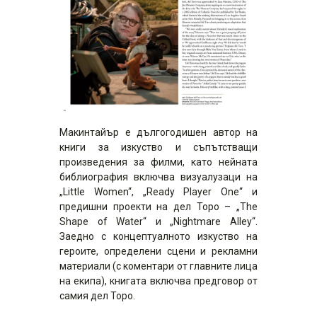
Макинтайър е дългогодишен автор на
книги за изкуство и съпътстващи
произведения за филми, като нейната
библиография включва визуалузаци на
„Little Women“, „Ready Player One“ и
предишни проекти на дел Торо – „The
Shape of Water“ и „Nightmare Alley“.
Заедно с концептуалното изкуство на
героите, определени сцени и рекламни
материали (с коментари от главните лица
на екипа), книгата включва предговор от
самия дел Торо.