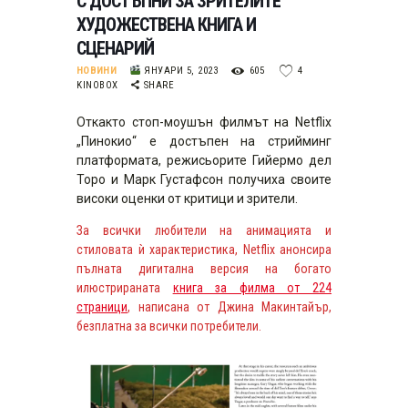
С ДОСТЪПНИ ЗА ЗРИТЕЛИТЕ
ХУДОЖЕСТВЕНА КНИГА И
СЦЕНАРИЙ
НОВИНИ
ЯНУАРИ 5, 2023
605
4
KINOBOX
SHARE
Откакто стоп-моушън филмът на Netflix
„Пинокио“ e достъпен на стрийминг
платформата, режисьорите Гийермо дел
Торо и Марк Густафсон получиха своите
високи оценки от критици и зрители.
За всички любители на анимацията и
стиловата ѝ характеристика, Netflix анонсира
пълната дигитална версия на богато
илюстрираната
книга за филма от 224
страници
, написана от Джина Макинтайър,
безплатна за всички потребители.