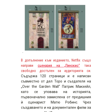
В допълнение към изданието, Netflix също
направи
сценария на „Пинокио“
така
свободно достъпен за аудиторията си
.
Съдържа 120 страници и е написан
съвместно от дел Торо и създателя на
„Over the Garden Wall“ Патрик Макхейл,
като се уповава на историята,
първоначално замислена от предишния
ѝ сценарист Матю Робинс. Чрез
създаването и на документален филм за