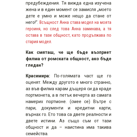
предубеждения. Тя вижда една изучена
жена и в един момент се замисля „моето
дете е умно и може нещо да стане от
него!“.
Всъщност Анна става модел на моята
героиня, но след това Анна заминава, а тя
остава в тази общност, като продължава по
стария модел.
Как смяташ, че ще бъде възприет
филма от ромската общност, ако бъде
гледан?
Красимира:
По-голямата част ще го
оценят. Между другото е много странно,
аз във филма карам дъщеря си да краде
портмонета, а в петък вечерта аз самата
намерих портмоне. (смее се) Вътре с
пари, документи и кредитни карти,
върнах го. Ето това са двете реалности и
двете истини. Аз също съм от тази
общност и да – наистина има такива
семейства.