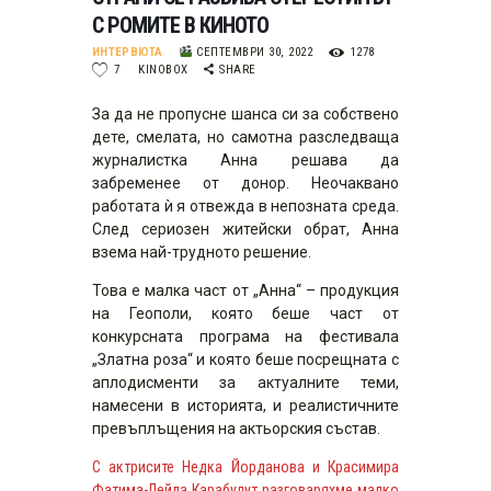
С РОМИТЕ В КИНОТО
ИНТЕРВЮТА
СЕПТЕМВРИ 30, 2022
1278
7
KINOBOX
SHARE
За да не пропусне шанса си за собствено
дете, смелата, но самотна разследваща
журналистка Анна решава да
забременее от донор. Неочаквано
работата ѝ я отвежда в непозната среда.
След сериозен житейски обрат, Анна
взема най-трудното решение.
Това е малка част от „Анна“ – продукция
на Геополи, която беше част от
конкурсната програма на фестивала
„Златна роза“ и която беше посрещната с
аплодисменти за актуалните теми,
намесени в историята, и реалистичните
превъплъщения на актьорския състав.
С актрисите Недка Йорданова и Красимира
Фатима-Лейла Карабулут разговаряхме малко