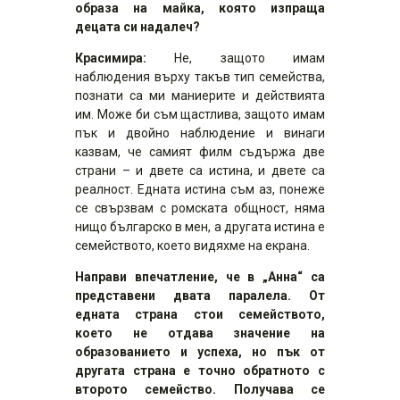
образа на майка, която изпраща
децата си надалеч?
Красимира:
Не, защото имам
наблюдения върху такъв тип семейства,
познати са ми маниерите и действията
им. Може би съм щастлива, защото имам
пък и двойно наблюдение и винаги
казвам, че самият филм съдържа две
страни – и двете са истина, и двете са
реалност. Едната истина съм аз, понеже
се свързвам с ромската общност, няма
нищо българско в мен, а другата истина е
семейството, което видяхме на екрана.
Направи впечатление, че в „Анна“ са
представени двата паралела. От
едната страна стои семейството,
което не отдава значение на
образованието и успеха, но пък от
другата страна е точно обратното с
второто семейство. Получава се