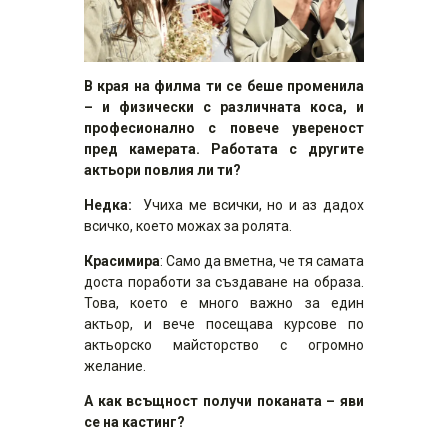
В края на филма ти се беше променила
– и физически с различната коса, и
професионално с повече увереност
пред камерата. Работата с другите
актьори повлия ли ти?
Недка:
Учиха ме всички, но и аз дадох
всичко, което можах за ролята.
Красимира
: Само да вметна, че тя самата
доста поработи за създаване на образа.
Това, което е много важно за един
актьор, и вече посещава курсове по
актьорско майсторство с огромно
желание.
А как всъщност получи поканата – яви
се на кастинг?