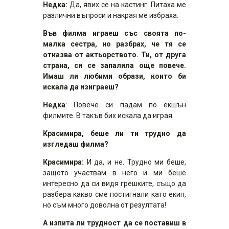
Недка:
Да, явих се на кастинг. Питаха ме
различни въпроси и накрая ме избраха.
Във филма играеш със своята по-
малка сестра, но разбрах, че тя се
отказва от актьорството. Ти, от друга
страна, си се запалила още повече.
Имаш ли любими образи, които би
искала да изиграеш?
Недка
: Повече си падам по екшън
филмите. В такъв бих искала да играя.
Красимира, беше ли ти трудно да
изгледаш филма?
Красимира:
И да, и не. Трудно ми беше,
защото участвам в него и ми беше
интересно да си видя грешките, също да
разбера какво сме постигнали като екип,
но съм много доволна от резултата!
А изпита ли трудност да се поставиш в