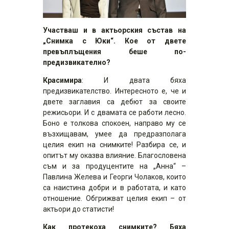
Участваш и в актьорския състав на
„Снимка с Юки“. Кое от двете
превъплъщения беше по-
предизвикателно?
Красимира
: И двата бяха
предизвикателство. Интересното е, че и
двете заглавия са дебют за своите
режисьори. И с двамата се работи лесно.
Боно е толкова спокоен, направо му се
възхищавам, умее да предразполага
целия екип на снимките! Разбира се, и
опитът му оказва влияние. Благословена
съм и за продуцентите на „Анна“ –
Павлина Желева и Георги Чолаков, които
са наистина добри и в работата, и като
отношение. Обгрижват целия екип – от
актьори до статисти!
Как протекоха снимките? Бяха