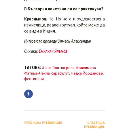
В България наистина ли се практикува?
Красимира
: Не. Но не е и художествена
измислица, реален ритуал, който може да
се види в Индия.
Интервюто проведе Симеон Александър
Снимки:
Емилиян Ялъмов
ТАГОВЕ:
Анна
,
Златна роза
,
Красимира
Фатима-Лейла Карабулут
,
Недка Йорданова
,
фестивали
НАВИГАЦИЯ
ПРЕДИШНА ПУБЛИКАЦИЯ
СЛЕДВАЩА
ПУБЛИКАЦИЯ: