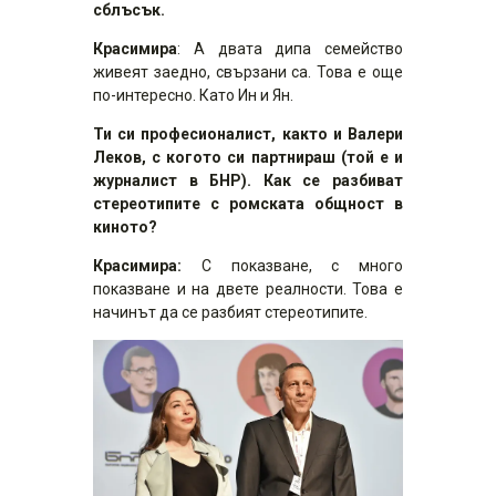
сблъсък.
Красимира
: А двата дипа семейство
живеят заедно, свързани са. Това е още
по-интересно. Като Ин и Ян.
Ти си професионалист, както и Валери
Леков, с когото си партнираш (той е и
журналист в БНР). Как се разбиват
стереотипите с ромската общност в
киното?
Красимира:
С показване, с много
показване и на двете реалности. Това е
начинът да се разбият стереотипите.