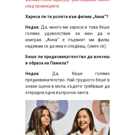
след прожекцията.
Хареса ли ти ролята във филма „Анна“?
Недка:
Да, много ми хареса и това беше
голямо удоволствие за мен да я
изиграя. „Анна“ е първият ми филм,
надявам се да има и следващ. (смее се)
Беше ли предизвикателство да влезеш
в образа на Памела?
Недка
: Да, беше голямо
предизвикателство. Най-трудното беше в
онази сцена в мола, където трябваше да
открадна една въпросна чанта.