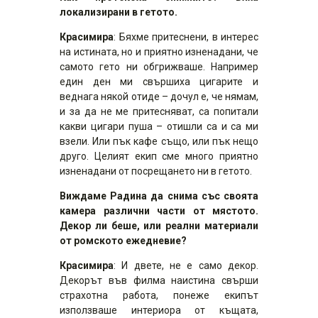
локализирани в гетото.
Красимира
: Бяхме притеснени, в интерес
на истината, но и приятно изненадани, че
самото гето ни обгрижваше. Например
един ден ми свършиха цигарите и
веднага някой отиде – дочул е, че нямам,
и за да не ме притесняват, са попитали
какви цигари пуша – отишли са и са ми
взели. Или пък кафе също, или пък нещо
друго. Целият екип сме много приятно
изненадани от посрещането ни в гетото.
Виждаме Радина да снима със своята
камера различни части от мястото.
Декор ли беше, или реални материали
от ромското ежедневие?
Красимира
: И двете, не е само декор.
Декорът във филма наистина свърши
страхотна работа, понеже екипът
използваше интериора от къщата,