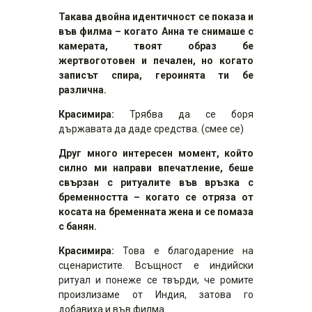
Такава двойна идентичност се показа и
във филма – когато Анна те снимаше с
камерата, твоят образ бе
жертвоготовен и печален, но когато
записът спира, героинята ти бе
различна.
Красимира:
Трябва да се боря
държавата да даде средства. (смее се)
Друг много интересен момент, който
силно ми направи впечатление, беше
свързан с ритуалите във връзка с
бременността – когато се отряза от
косата на бременната жена и се помаза
с банян.
Красимира:
Това е благодарение на
сценаристите. Всъщност е индийски
ритуал и понеже се твърди, че ромите
произлизаме от Индия, затова го
добавиха и във филма.