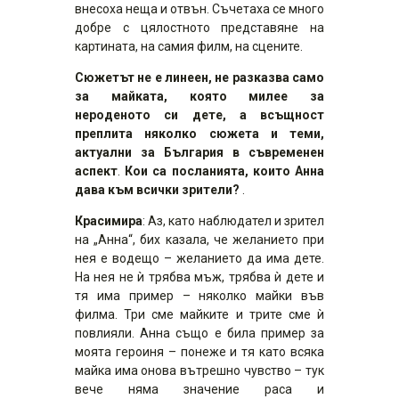
внесоха неща и отвън. Съчетаха се много
добре с цялостното представяне на
картината, на самия филм, на сцените.
Сюжетът не е линеен, не разказва само
за майката, която милее за
нероденото си дете, а всъщност
преплита няколко сюжета и теми,
актуални за България в съвременен
аспект
.
Кои са посланията, които Анна
дава към всички зрители?
.
Красимира
: Аз, като наблюдател и зрител
на „Анна“, бих казала, че желанието при
нея е водещо – желанието да има дете.
На нея не ѝ трябва мъж, трябва ѝ дете и
тя има пример – няколко майки във
филма. Три сме майките и трите сме ѝ
повлияли. Анна също е била пример за
моята героиня – понеже и тя като всяка
майка има онова вътрешно чувство – тук
вече няма значение раса и