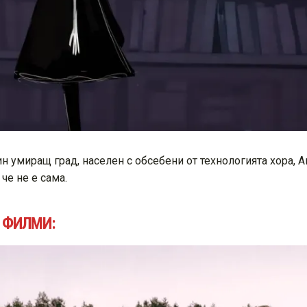
дин умиращ град, населен с обсебени от технологията хора, 
че не е сама.
 ФИЛМИ: