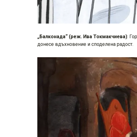
„Балконада“ (реж. Ива Токмакчиева)
: Го
донесе вдъхновение и споделена радост.