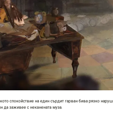
ското спокойствие на един сърдит гарван бива рязко наруше
ин да заживее с неканената муза.