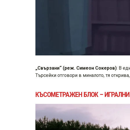
„Свързани“ (реж. Симеон Сокеров)
: В е
Търсейки отговори в миналото, тя открива, 
КЪСОМЕТРАЖЕН БЛОК – ИГРАЛНИ