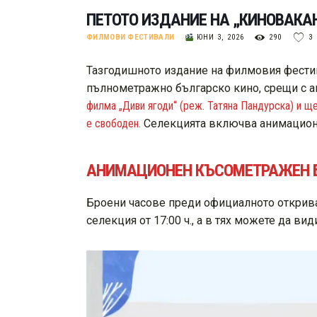
ПЕТОТО ИЗДАНИЕ НА „КИНОВАКАН
ФИЛМОВИ ФЕСТИВАЛИ
ЮНИ 3, 2026
290
3
Тазгодишното издание на филмовия фестив
пълнометражно българско кино, срещи с а
филма „Диви ягоди“
(реж. Татяна Пандурска) и щ
е свободен.
Селекцията включва анимационно
АНИМАЦИОНЕН КЪСОМЕТРАЖЕН Б
Броени часове преди официалното открива
селекция от 17:00 ч., а в тях можете да ви