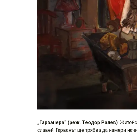
„Гарванера“ (реж. Теодор Ралев)
: Житей
славей. Гарванът ще трябва да намери нач