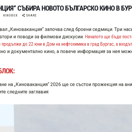
ЦИЯ“ СЪБИРА НОВОТО БЪЛГАРСКО КИНО В БУРГ
KINOBOX
SHARE
ал „Киноваканция“ започва след броени седмици. Tри нас
втори и поводи за филмови дискусии.
Началото ще бъде постав
е продължи до 22 юни в Дом на нефтохимика в град Бургас, а входъ
 и документално кино, а повече информация за нея может
ЛОК:
не на „Киноваканция“ 2026 ще се състои прожекция на ан
дите следните заглавия: