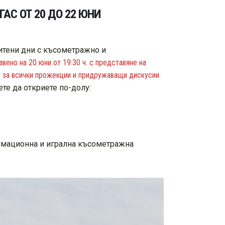
АС ОТ 20 ДО 22 ЮНИ
итени дни с късометражно и
ено на 20 юни от 19:30 ч. с представяне на
т за всички прожекции и придружаващи дискусии
е да откриете по-долу:
имационна и игрална късометражна