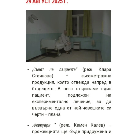
29 АВГУСТ 2025 Г.
„Сънят на пациента“
(реж. Клара
Стоянова) – късометражна
продукция, която отвежда напред в
бъдещето. В него откриваме един
пациент, подложен на
експериментално лечение, за да
възвърне една от най-човешките си
черти – плача.
„Февруари “
(реж. Камен Калев) –
прожекцията ще бъде придружена и