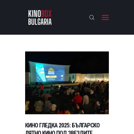
KINOBOX BULGARIA
НАЧАЛО
РЕВЮТА
АНАЛИЗИ
БАХТИ НАГРАДИТЕ
ИНТЕРВЮТА
ЗА НАС
КИНО ГЛЕДКА 2025: БЪЛГАРСКО
ЛЯТНО КИНО ПОД ЗВЕЗДИТЕ