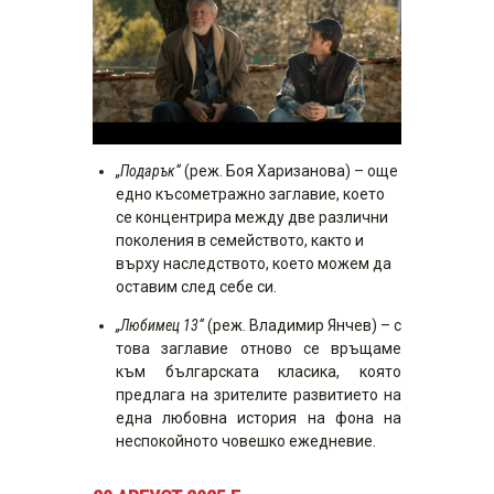
„Подарък“
(реж. Боя Харизанова) – още
едно късометражно заглавие, което
се концентрира между две различни
поколения в семейството, както и
върху наследството, което можем да
оставим след себе си.
„Любимец 13“
(реж. Владимир Янчев) – с
това заглавие отново се връщаме
към българската класика, която
предлага на зрителите развитието на
една любовна история на фона на
неспокойното човешко ежедневие.