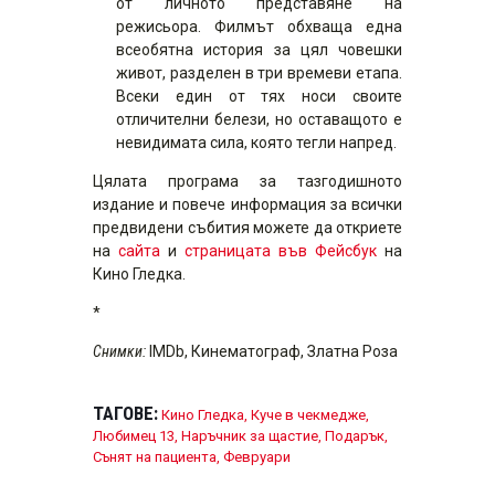
от личното представяне на
режисьора. Филмът обхваща една
всеобятна история за цял човешки
живот, разделен в три времеви етапа.
Всеки един от тях носи своите
отличителни белези, но оставащото е
невидимата сила, която тегли напред.
Цялата програма за тазгодишното
издание и повече информация за всички
предвидени събития можете да откриете
на
сайта
и
страницата във Фейсбук
на
Кино Гледка.
*
Снимки:
IMDb, Кинематограф, Златна Роза
ТАГОВЕ:
Кино Гледка
,
Куче в чекмедже
,
Любимец 13
,
Наръчник за щастие
,
Подарък
,
Сънят на пациента
,
Февруари