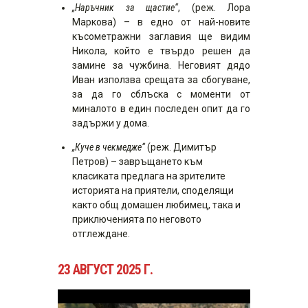
„Наръчник за щастие“
, (реж. Лора
Маркова) – в едно от най-новите
късометражни заглавия ще видим
Никола, който е твърдо решен да
замине за чужбина. Неговият дядо
Иван използва срещата за сбогуване,
за да го сблъска с моменти от
миналото в един последен опит да го
задържи у дома.
„Куче в чекмедже“
(реж. Димитър
Петров) – завръщането към
класиката предлага на зрителите
историята на приятели, споделящи
както общ домашен любимец, така и
приключенията по неговото
отглеждане.
23 АВГУСТ 2025 Г.