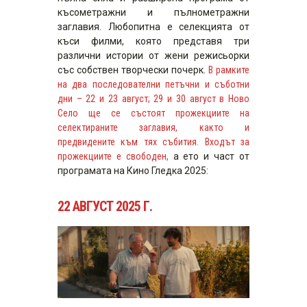
късометражни и пълнометражни
заглавия. Любопитна е селекцията от
къси филми, която представя три
различни истории от жени режисьорки
със собствен творчески почерк.
В рамките
на два последователни петъчни и съботни
дни – 22 и 23 август; 29 и 30 август в Ново
Село ще се състоят прожекциите на
селектираните заглавия, както и
предвидените към тях събития. Входът за
прожекциите е свободен,
а ето и част от
програмата на Кино Гледка 2025:
22 АВГУСТ 2025 Г.