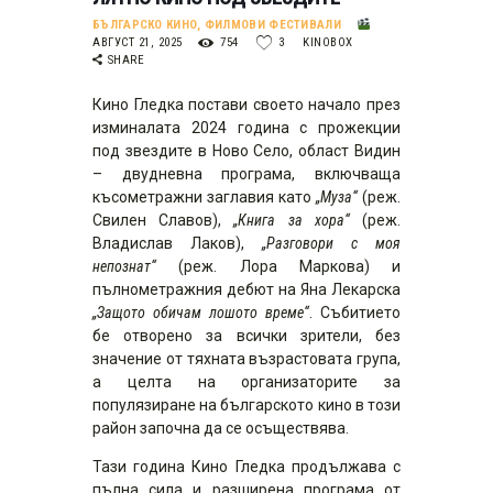
БЪЛГАРСКО КИНО
,
ФИЛМОВИ ФЕСТИВАЛИ
АВГУСТ 21, 2025
754
3
KINOBOX
SHARE
Кино Гледка постави своето начало през
изминалата 2024 година с прожекции
под звездите в Ново Село, област Видин
– двудневна програма, включваща
късометражни заглавия като
„Муза“
(реж.
Свилен Славов),
„Книга за хора“
(реж.
Владислав Лаков),
„Разговори с моя
непознат“
(реж. Лора Маркова) и
пълнометражния дебют на Яна Лекарска
„Защото обичам лошото време“
. Събитието
бе отворено за всички зрители, без
значение от тяхната възрастовата група,
а целта на организаторите за
популязиране на българското кино в този
район започна да се осъществява.
Тази година Кино Гледка продължава с
пълна сила и разширена програма от