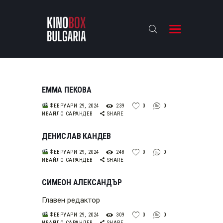
KINOBOX BULGARIA
НАЧАЛО
РЕВЮТА
ЕММА ПЕКОВА
АНАЛИЗИ
ФЕВРУАРИ 29, 2024
239
0
0
ИВАЙЛО САРАНДЕВ
SHARE
БАХТИ НАГРАДИТЕ
ИНТЕРВЮТА
ДЕНИСЛАВ КАНДЕВ
ЗА НАС
ФЕВРУАРИ 29, 2024
248
0
0
ИВАЙЛО САРАНДЕВ
SHARE
СИМЕОН АЛЕКСАНДЪР
Главен редактор
ФЕВРУАРИ 29, 2024
309
0
0
ИВАЙЛО САРАНДЕВ
SHARE