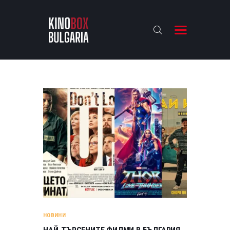
KINOBOX BULGARIA
НАЧАЛО
РЕВЮТА
АНАЛИЗИ
БАХТИ НАГРАДИТЕ
ИНТЕРВЮТА
ЗА НАС
НОВИНИ