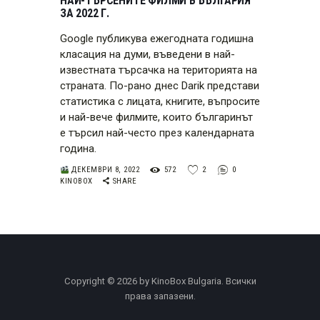
НАЙ-ТЪРСЕНИТЕ ФИЛМИ В БЪЛГАРИЯ
ЗА 2022 Г.
Google публикува ежегодната годишна
класация на думи, въведени в най-
известната търсачка на територията на
страната. По-рано днес Darik представи
статистика с лицата, книгите, въпросите
и най-вече филмите, които българинът
е търсил най-често през календарната
година.
ДЕКЕМВРИ 8, 2022
572
2
0
KINOBOX
SHARE
Copyright © 2026 by KinoBox Bulgaria. Всички
права запазени.