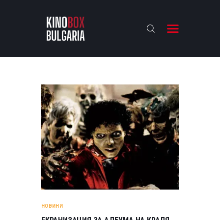
KINOBOX BULGARIA
НАЧАЛО
РЕВЮТА
АНАЛИЗИ
БАХТИ НАГРАДИТЕ
ИНТЕРВЮТА
ЗА НАС
НОВИНИ