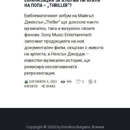
ЕКРАНИЗАЦИЯ ЗА АЛБУМА НА КРАЛЯ
НА ПОПА – „ТHRILLER“?
Eмблематичният албум на Майкъл
Джексън „Тhriller“ ще докосне както
музикално, така и визуално своите
фенове. Sony Music Entertainment
започват продукцията на нов
документален филм, свързан с живота
на артиста, а Нелсън Джордж –
известен музикален историк, ще
режисира неозаглавената
репрезентация.
ОКТОМВРИ 5, 2022
496
2
0
KINOBOX
SHARE
Copyright © 2026 by KinoBox Bulgaria. Всички