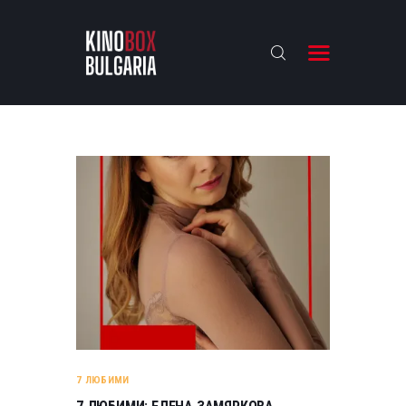
KINOBOX BULGARIA
НАЧАЛО
РЕВЮТА
АНАЛИЗИ
БАХТИ НАГРАДИТЕ
ИНТЕРВЮТА
ЗА НАС
7 ЛЮБИМИ