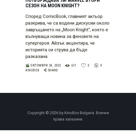
ПОТВЪРЖДАВА ЛИ MARVEL ВТОРИ
СЕЗОН НА MOON KNIGHT?
Според ComicBook, главният актьор
разкрива, че са водени дискусии около
завръщането на „Moon Knight“, което е
вълнуваща новина за феновете на
супергероя. Айзък акцентира, че
историята си струва да бъде
разказана.
ОКТОМВРИ 24, 2022
611
3
0
KINOBOX
SHARE
Copyright © 2026 by KinoBox Bulgaria. Всички
права запазени.