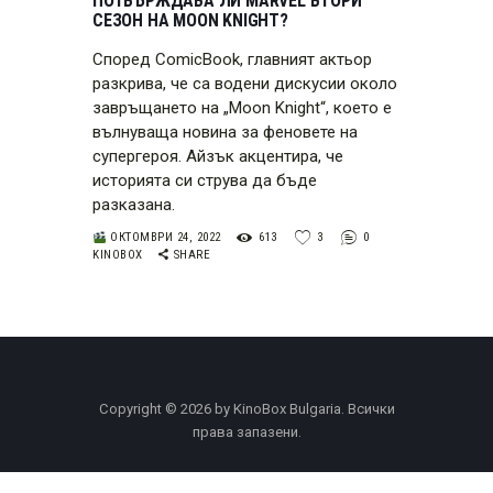
ПОТВЪРЖДАВА ЛИ MARVEL ВТОРИ
СЕЗОН НА MOON KNIGHT?
Според ComicBook, главният актьор
разкрива, че са водени дискусии около
завръщането на „Moon Knight“, което е
вълнуваща новина за феновете на
супергероя. Айзък акцентира, че
историята си струва да бъде
разказана.
ОКТОМВРИ 24, 2022
613
3
0
KINOBOX
SHARE
Copyright © 2026 by KinoBox Bulgaria. Всички
права запазени.