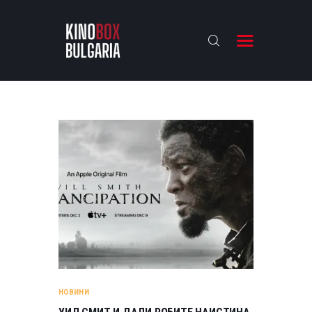
KINOBOX BULGARIA
НАЧАЛО
РЕВЮТА
АНАЛИЗИ
БАХТИ НАГРАДИТЕ
ИНТЕРВЮТА
ЗА НАС
НОВИНИ