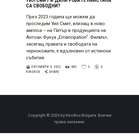
УИЛ СМИТ И ДАЛИ РОБИТЕ НАИСТИНА
СА СВОБОДНИ?
През 2023 година ще можем да
проследим Уил Смит, влизащ в ново
амплоа – на Питър в продукцията на
Антоан Фукуа „Emancipation“. Филмът,
засягащ правата и свободата на
чернокожите, е вдъхновен от истински
събития.
ОКТОМВРИ 3, 2022
485
3
0
KINOBOX
SHARE
Copyright © 2026 by KinoBox Bulgaria. Всички
права запазени.