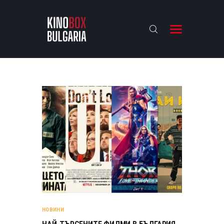
KINOBOX BULGARIA
НАЧАЛО
РЕВЮТА
АНАЛИЗИ
БАХТИ НАГРАДИТЕ
ИНТЕРВЮТА
ЗА НАС
НОВИНИ