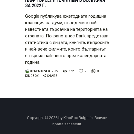
НАЙ-ТЪРСЕНИТЕ ФИЛМИ В БЪЛГАРИЯ
ЗА 2022 Г.
Google публикува ежегодната годишна
класация на думи, въведени в най-
известната търсачка на територията на
страната. По-рано днес Darik представи
статистика с лицата, книгите, въпросите
и най-вече филмите, които българинът
е търсил най-често през календарната
година.
ДЕКЕМВРИ 8, 2022
572
2
0
KINOBOX
SHARE
Copyright © 2026 by KinoBox Bulgaria. Всички
права запазени.