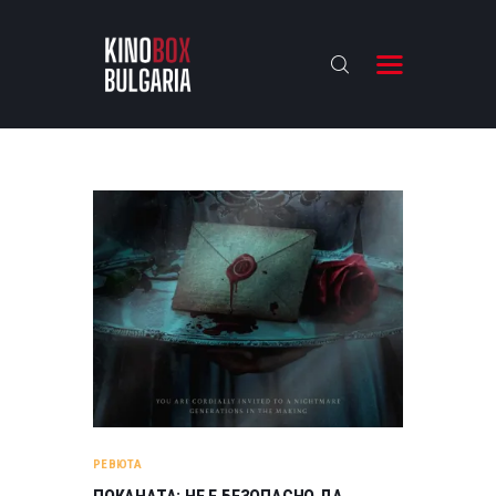
KINOBOX BULGARIA
НАЧАЛО
РЕВЮТА
АНАЛИЗИ
БАХТИ НАГРАДИТЕ
ИНТЕРВЮТА
ЗА НАС
РЕВЮТА